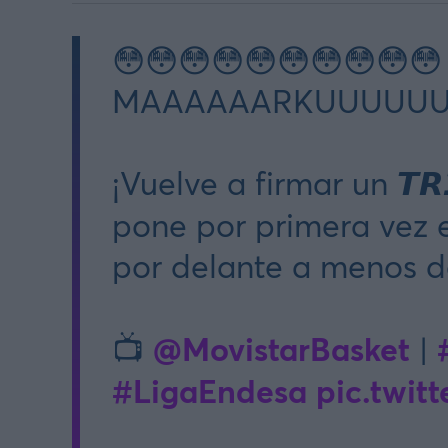
😳😳😳😳😳😳😳😳😳😳
MAAAAAARKUUUUU
¡Vuelve a firmar un 𝙏𝙍𝙄
pone por primera vez 
por delante a menos de
@MovistarBasket
📺
|
#LigaEndesa
pic.twit