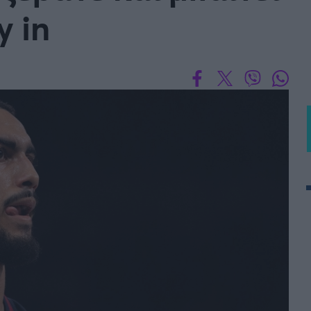
y in
BASKET U20
Τουρνουά Ακρόπολις 2025