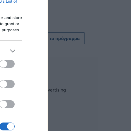
B’s List of
er and store
to grant or
ed purposes
Δείτε όλο το πρόγραμμα