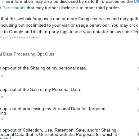
. This information may also be disclosed by us to third parties on the
IA
Participants
that may further disclose it to other third parties.
 that this website/app uses one or more Google services and may gath
including but not limited to your visit or usage behaviour. You may click 
 to Google and its third-party tags to use your data for below specifi
ogle consent section.
l Data Processing Opt Outs
ατάσταση και το απέδειξε ακόμα μία φορά. Με
o opt-out of the Sharing of my personal data.
 76-74 της Μπρεογκάν, αφού έριξε τη... βόμβα του
In
o opt-out of the Sale of my Personal Data.
ης τη διάρκεια, μπήκε με προβάδισμα ενός στα
In
σει τον Χάουαρντ. Ο Αμερικανός σκόραρε 28 και
to opt-out of processing my Personal Data for Targeted
α, ενώ ο Κοστέλο προσέθεσε 18 και ο Μονέκε 14.
ing.
In
o opt-out of Collection, Use, Retention, Sale, and/or Sharing
ersonal Data that Is Unrelated with the Purposes for which it
lected.