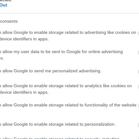
Out
consents
o allow Google to enable storage related to advertising like cookies on
evice identifiers in apps.
o allow my user data to be sent to Google for online advertising
s.
to allow Google to send me personalized advertising.
o allow Google to enable storage related to analytics like cookies on
evice identifiers in apps.
το παιχνίδι απέναντι στη Μακάμπι, για το play in
έναντι στον Παναθηναϊκό στα play off.
o allow Google to enable storage related to functionality of the website
o allow Google to enable storage related to personalization.
o allow Google to enable storage related to security, including