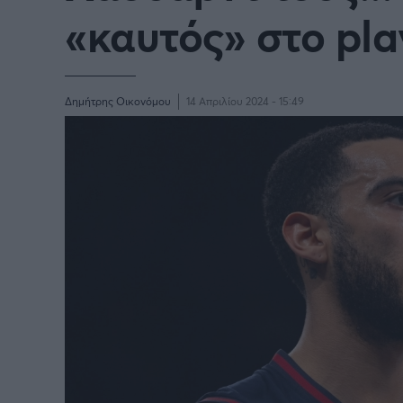
«καυτός» στο pla
BASKETAKI
EURO
Δημήτρης Οικονόμου
14 Απριλίου 2024 - 15:49