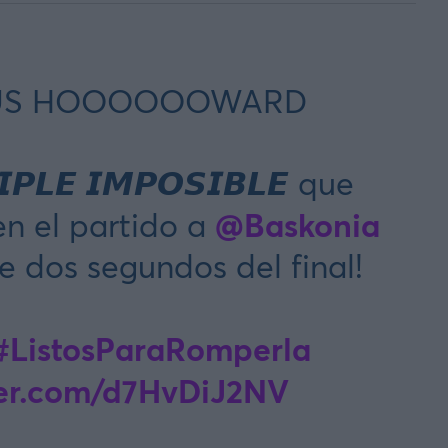
US HOOOOOOWARD
𝙋𝙇𝙀 𝙄𝙈𝙋𝙊𝙎𝙄𝘽𝙇𝙀 que
@Baskonia
en el partido a
 dos segundos del final!
#ListosParaRomperla
ter.com/d7HvDiJ2NV