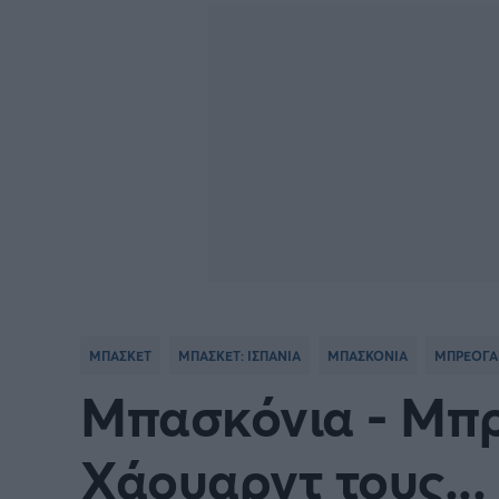
BASKETBALL CHAMPIONS
Γιώργος Τσακίρης
NBA
Πυγμαχία
LEAGUE
VTB LEAGUE
Α1 Μπ
Μπάσκετ: Ισπανία
Μπάσκ
Μπάσκετ: Ιταλία
Μπάσκ
Μπάσκετ: Ισραήλ
Μπάσκ
ΜΠΑΣΚΕΤ
ΜΠΑΣΚΕΤ: ΙΣΠΑΝΙΑ
ΜΠΑΣΚΟΝΙΑ
ΜΠΡΕΟΓΑ
Προκριματικά EUROBASKET
EURO
Μπασκόνια - Μπρ
EUROBASKET Γυναικών 2025
Ολυμπ
Χάουαρντ τους...