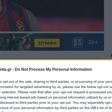
θρα στα αποτελέσματα αναζήτησης.
tta.gr -
Do Not Process My Personal Information
azzetta.gr στην Google
to opt-out of the sale, sharing to third parties, or processing of your per
formation for targeted advertising by us, please use the below opt-out s
r selection. Please note that after your opt-out request is processed y
eing interest-based ads based on personal information utilized by us or
άρκους Χάουαρντ, που... υπέγραψε τη
disclosed to third parties prior to your opt-out. You may separately opt-
losure of your personal information by third parties on the IAB’s list of
ογκάν με τρίποντο στο φινάλε.