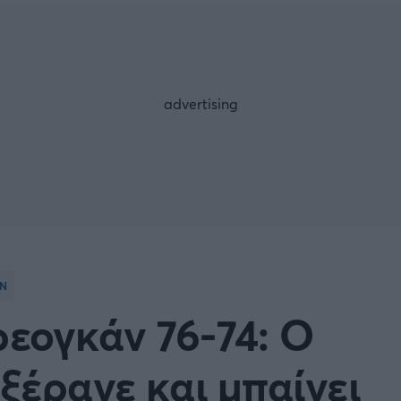
Μια Ιστο
Μιχάλης Τσαμπάς
Δημήτρης Τσ
WNBA
Άρση Βαρών
άσκετ Γυναικών
Α2 Μπάσκετ - ELITE LEAG
ετ: Τουρκία
Κύπελλο Ελλάδας Μπάσκε
FOLLOW US
ετ: Γαλλία
ABA LIGA
ετ: Λιθουανία
Μπάσκετ: Κίνα
Ν
Προκριματικά
BASKET 2025
εογκάν 76-74: Ο
MUNDOBASKET
ιακοί Αγώνες Μπάσκετ
ΟΠΑΠ BASKET LEAGUE
 ξέρανε και μπαίνει