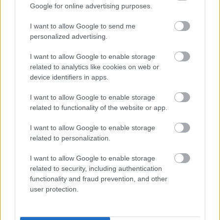
Google for online advertising purposes.
Στο τρίτο δεκάλεπτο οι ισορροπίες δεν έδειξαν να
I want to allow Google to send me
personalized advertising.
αλλάζουν. Η
Φενέρμπαχτσε
κάνοντας
περισσότερο διαχείριση του προβαδίσματος της,
I want to allow Google to enable storage
συνέχισε να είναι η κυρίαρχη ομάδα του παρκέ. Το
related to analytics like cookies on web or
ποσοστό της από το τρίποντο άγγιξε ακόμα και το
device identifiers in apps.
50% (11/22), πριν ακολουθήσουν τέσσερα
I want to allow Google to enable storage
συνεχόμενα άστοχα. Χωρίς κάποια από τις δύο
related to functionality of the website or app.
ομάδες να ανεβάσει ταχύτητες, το τρίτο
I want to allow Google to enable storage
δεκάλεπτο ολοκληρώθηκε με σκορ
58-47
υπέρ
related to personalization.
των φιλοξενούμενων, ισοφαρίζοντας την
υψηλότερη τιμή της διαφοράς τους στο ματς.
I want to allow Google to enable storage
related to security, including authentication
Οι φιλοξενούμενοι περιορίστηκαν σε μόλις 6 λάθη
functionality and fraud prevention, and other
user protection.
τις τρεις πρώτες περιόδους, καταδεικνύοντας την
πολύ μικρή πίεση που ασκούσαν πάνω στη μπάλα
οι γηπεδούχοι. Ο αγώνας έφτασε προς τη λήξη του