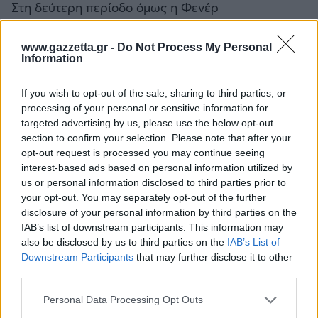
Στη δεύτερη περίοδο όμως η Φενέρ
«αφυπνίστηκε». Με κύριο εκφραστή των
επιθέσεων της τον
Τάρικ Μπιμπέροβιτς
και με
www.gazzetta.gr -
Do Not Process My Personal
Information
διαστημικά ποσοστά στο τρίποντο, η ομάδα της
Κωνσταντινούπολης ολοκλήρωσε το ημίχρονο με
If you wish to opt-out of the sale, sharing to third parties, or
ένα επιμέρους σκορ
29-15
, εφαρμόζοντας απόλυτο
processing of your personal or sensitive information for
τον ρυθμό της στη γερμανική αρένα. Με πολύ
targeted advertising by us, please use the below opt-out
section to confirm your selection. Please note that after your
καλή κυκλοφορία της μπάλας, η ομάδα του Σάρας
opt-out request is processed you may continue seeing
οδηγήθηκε στην ανάπαυλα του ημιχρόνου με
interest-based ads based on personal information utilized by
προβάδισμα επτά πόντων (
38-31
), χωρίς να δείχνει
us or personal information disclosed to third parties prior to
ότι μπορεί να απειληθεί από τους γηπεδούχους.
your opt-out. You may separately opt-out of the further
disclosure of your personal information by third parties on the
IAB’s list of downstream participants. This information may
also be disclosed by us to third parties on the
IAB’s List of
Downstream Participants
that may further disclose it to other
third parties.
Please note that this website/app uses one or more Google
Personal Data Processing Opt Outs
services and may gather and store information including but