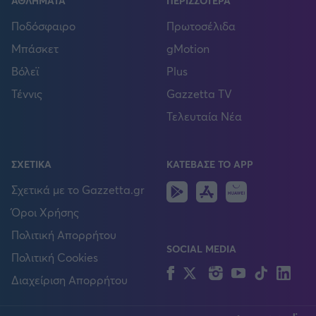
ΑΘΛΗΜΑΤΑ
ΠΕΡΙΣΣΟΤΕΡΑ
Ποδόσφαιρο
Πρωτοσέλιδα
Μπάσκετ
gMotion
Βόλεϊ
Plus
Τέννις
Gazzetta TV
Τελευταία Νέα
ΣΧΕΤΙΚΑ
ΚΑΤΕΒΑΣΕ ΤΟ APP
Android
IOS
Huawei
Σχετικά με το Gazzetta.gr
Όροι Χρήσης
Πολιτική Απορρήτου
SOCIAL MEDIA
Πολιτική Cookies
Facebook
Twitter
Instagram
YouTube
TikTok
Lin
Διαχείριση Απορρήτου