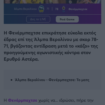
Η μητρότητα στον πάγκο
Δημήτρης Τσορμπατζόγλου
Συνεντεύξεις
Άρης
Άλμπα Βερολίνου
71
78
Φενέρμπαχτσε
Μεγάλη μου Αγάπη
Μια Ιστορία από την Πόλη
Λεβαδειακός
Δες το LIVE
Post Game
Η Φενέρμπαχτσε επικράτησε εύκολα εκτός
ΟΦΗ
έδρας επί της Άλμπα Βερολίνου με σκορ 78-
Βόλος
71, βγάζοντας αντίδραση μετά το «κάζο» της
προηγούμενης αγωνιστικής κόντρα στον
Ατρόμητος Αθηνών
Ερυθρό Αστέρα.
Κηφισιά
Άλμπα Βερολίνου - Φενέρμπαχτσε: Το ματς
Αστέρας Τρίπολης
Παναιτωλικός
Η
Φενέρμπαχτσε
χωρίς να... ιδρώσει, πήρε την