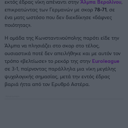
εκτός έδρας νίκη απέναντι στην
Άλμπα Βερολίνου
,
Καλαμάτα
επικρατώντας των Γερμανών με σκορ
78-71
, σε
ένα ματς ωστόσο που δεν διεκδίκησε «δάφνες
Ηρακλής
ποιότητας».
Μπαρτσελόνα
Η ομάδα της Κωνσταντινούπολης παρότι είδε την
Άλμπα να πλησιάζει στο σκορ στο τέλος,
Ρεάλ Μαδρίτης
ουσιαστικά ποτέ δεν απειλήθηκε και με αυτόν τον
τρόπο «βελτίωσε» το ρεκόρ της στην
Euroleague
Ατλέτικο Μαδρίτης
σε 3-1, παίρνοντας παράλληλα μια νίκη μεγάλης
ψυχολογικής σημασίας, μετά την εντός έδρας
Μάντσεστερ Γιουνάιτεντ
βαριά ήττα από τον Ερυθρό Αστέρα.
Μάντσεστερ Σίτι
Λίβερπουλ
Τσέλσι