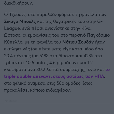
διεκδικήσουν.
Καλαμάτα
Ο Τζόουνς, στο παρελθόν φόρεσε τη φανέλα των
Ηρακλής
Σικάγο Μπουλς
και της θυγατρικής του στην G-
League, ενώ πέρσι αγωνίστηκε στην Κίνα.
Μπαρτσελόνα
Ωστόσο, οι εμφανίσεις του στο περσινό Παγκόσμιο
Κύπελλο, με τη φανέλα του
Νότιου Σουδάν
ήταν
Ρεάλ Μαδρίτης
εκπληκτικές (σε πέντε ματς είχε κατά μέσο όρο
20.4 πόντους (με 51% στα δίποντα και 42% στα
Ατλέτικο Μαδρίτης
τρίποντα), 10.6 ασίστ, 4.6 ριμπάουντ και 1.2
κλεψίματα ανά 30.2 λεπτά συμμετοχής), ενώ και
το
Μάντσεστερ Γιουνάιτεντ
triple double απέναντι στους αστέρες των ΗΠΑ
,
στο φιλικό ανάμεσα στις δύο ομάδες, ίσως
Μάντσεστερ Σίτι
προκαλέσει κάποιο ενδιαφέρον.
Λίβερπουλ
Τσέλσι