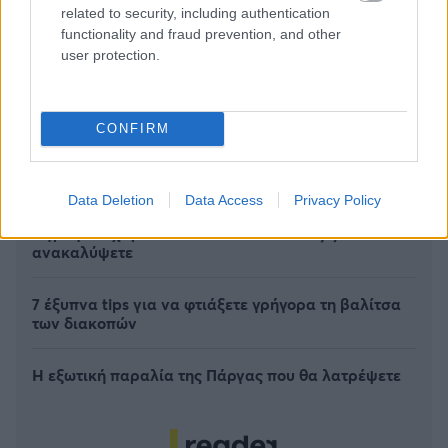
related to security, including authentication
functionality and fraud prevention, and other
user protection.
CONFIRM
Data Deletion
Data Access
Privacy Policy
6 γραφικά χωριά των Κυκλάδων που αξίζει να
ανακαλύψετε
7 έξυπνα tips για να φτιάξετε γρήγορα τη βαλίτσα
των διακοπών
Η εξωτική παραλία της Πάργας που θα λατρέψετε