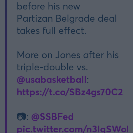
before his new
Partizan Belgrade deal
takes full effect.
More on Jones after his
triple-double vs.
@usabasketball
:
https://t.co/SBz4gs70C2
@SSBFed
📷:
pic.twitter.com/n3IqSWo