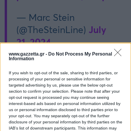
— Marc Stein
July
(@TheSteinLine)
21, 2024
www.gazzetta.gr -
Do Not Process My Personal
Information
@Photo credits:
FIBA
If you wish to opt-out of the sale, sharing to third parties, or
processing of your personal or sensitive information for
targeted advertising by us, please use the below opt-out
section to confirm your selection. Please note that after your
opt-out request is processed you may continue seeing
Διάβασε όλα τα
τελευταία νέα
της αθλητικής
interest-based ads based on personal information utilized by
us or personal information disclosed to third parties prior to
επικαιρότητας. Μάθε για όλους τους
live αγώνες σήμερα
your opt-out. You may separately opt-out of the further
και δες τις
αθλητικές μεταδόσεις
της ημέρας και της
disclosure of your personal information by third parties on the
εβδομάδας μέσα από το υπερπλήρες Πρόγραμμα TV του
IAB’s list of downstream participants. This information may