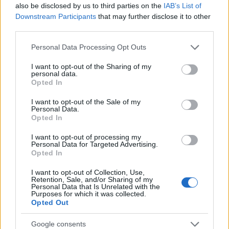
Gazzetta. Ακολούθησέ μας και στο
Google News
.
also be disclosed by us to third parties on the
IAB’s List of
Downstream Participants
that may further disclose it to other
third parties.
Please note that this website/app uses one or more Google
ΔΙΑΒΑΣΕ ΑΚΟΜΗ:
Personal Data Processing Opt Outs
services and may gather and store information including but
Βιλντόζα: «Κάθε φορά ήταν δύσκολο για μένα να παίζω
not limited to your visit or usage behaviour. You may click to
I want to opt-out of the Sharing of my
personal data.
στο γήπεδο της Παρτίζαν»
grant or deny consent to Google and its third-party tags to
Opted In
use your data for below specified purposes in below Google
Ντουμπάι BC: Στο «κόλπο» για την απόκτηση του Λόνι
consent section.
I want to opt-out of the Sale of my
Γουόκερ
Personal Data.
Opted In
Παρτίζαν: Ενδιαφέρον για τον Λόνι Γουόκερ
I want to opt-out of processing my
Personal Data for Targeted Advertising.
Opted In
I want to opt-out of Collection, Use,
Retention, Sale, and/or Sharing of my
Personal Data that Is Unrelated with the
Purposes for which it was collected.
Για να προσθέσεις το σχόλιο
Opted Out
σου πρέπει να συνδεθείς
Google consents