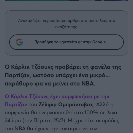
Η μητρότητα στον πάγκο
Δημήτρης Τσορμπατζόγλου
Συνεντεύξεις
Άρης
Μεγάλη μου Αγάπη
Ανακαλύψτε περισσότερα άρθρα στα αποτελέσματα
Μια Ιστορία από την Πόλη
Λεβαδειακός
αναζήτησης.
ΟΦΗ
Προσθήκη του gazzetta.gr στην Google
Βόλος
Ο Κάρλικ Τζόουνς προβάρει τη φανέλα της
Ατρόμητος Αθηνών
Παρτίζαν, ωστόσο υπάρχει ένα μικρό...
παράθυρο για να μείνει στο ΝΒΑ.
Κηφισιά
Ο Κάρλικ Τζόουνς έχει συμφωνήσει με την
Παρτίζαν
του
Ζέλιμιρ Ομπράντοβιτς
. Αλλά η
Αστέρας Τρίπολης
συμφωνία θα ενεργοποιηθεί στο 100% σε λίγα
24ώρα (την Πέμπτη 25/7). Μέχρι τότε οι ομάδες
Παναιτωλικός
του ΝΒΑ θα έχουν την ευκαιρία να τον