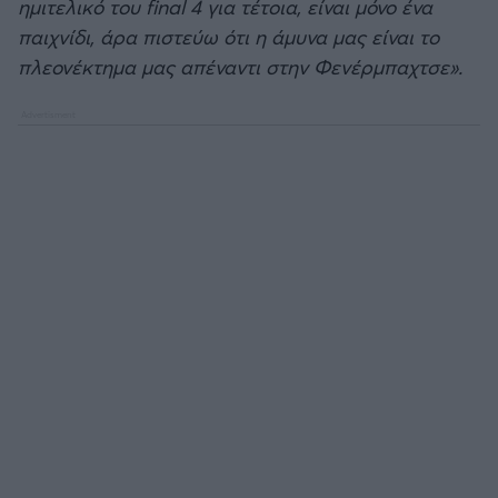
ημιτελικό του final 4 για τέτοια, είναι μόνο ένα
παιχνίδι, άρα πιστεύω ότι η άμυνα μας είναι το
Άρσεναλ
πλεονέκτημα μας απέναντι στην Φενέρμπαχτσε».
Γιουβέντους
Μίλαν
Ίντερ
Μπάγερν Μονάχου
Παρί Σεν Ζερμέν