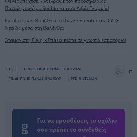
Φενέρμπαχτσε: Αντέγραψε τον ποδοσφαιρικό
Παναθηναϊκό με Spiderman και Λιβάι Γκαρσία!
EuroLeague: Θυμήθηκε το buzzer-beater του Χέιζ-
Ντέιβις μέσα στη Βαλένθια
Άταμαν στη Σύμη: «Σπάει» πιάτα σε γνωστό εστιατόριο!
Tags:
EUROLEAGUE FINAL FOUR 2024
17
FINAL FOUR ΠΑΝΑΘΗΝΑΙΚΟΣ
ΕΡΓΚΙΝ ΑΤΑΜΑΝ
Για να προσθέσεις το σχόλιο
σου πρέπει να συνδεθείς