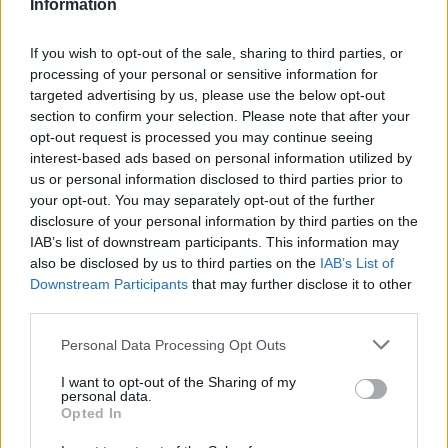
Information
σοκ που είχαμε όλοι υποστεί, έπρεπε να δώσω ένα
άλλο σοκ! Για την ομάδα, για τους παίκτες, για
If you wish to opt-out of the sale, sharing to third parties, or
τους οπαδούς, για εσάς τους δημοσιογράφους! Σας
processing of your personal or sensitive information for
targeted advertising by us, please use the below opt-out
αρέσει πάρα πολύ όταν το κάνουμε! Και το έκανα
section to confirm your selection. Please note that after your
για να πω σε όλους «μην αγχώνεστε, χάσαμε το
opt-out request is processed you may continue seeing
πρώτο παιχνίδι αλλά θα περάσουμε τα πλέι οφ
interest-based ads based on personal information utilized by
us or personal information disclosed to third parties prior to
και θα πάμε στο Final Four». Και ξέρεις ότι μ’
your opt-out. You may separately opt-out of the further
αρέσει πάρα πολύ η Αθήνα κάθε μέρα είμαι στην
disclosure of your personal information by third parties on the
παραλία, κολυμπάω δεν θέλω να φύγω αλλά
IAB’s list of downstream participants. This information may
ρίσκαρα και κέρδισα!».
also be disclosed by us to third parties on the
IAB’s List of
Downstream Participants
that may further disclose it to other
third parties.
Please note that this website/app uses one or more Google
Personal Data Processing Opt Outs
services and may gather and store information including but
not limited to your visit or usage behaviour. You may click to
I want to opt-out of the Sharing of my
personal data.
grant or deny consent to Google and its third-party tags to
Opted In
use your data for below specified purposes in below Google
consent section.