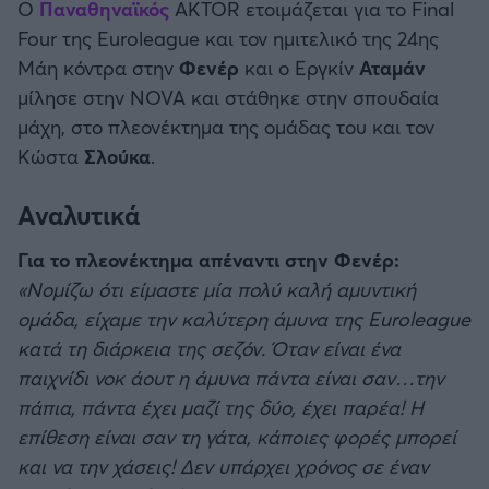
O
Παναθηναϊκός
ΑΚΤΟR ετοιμάζεται για το Final
Καλαμάτα
Four της Euroleague και τον ημιτελικό της 24ης
Μάη κόντρα στην
Φενέρ
και ο Εργκίν
Αταμάν
Ηρακλής
μίλησε στην NOVA και στάθηκε στην σπουδαία
μάχη, στο πλεονέκτημα της ομάδας του και τον
Μπαρτσελόνα
Κώστα
Σλούκα
.
Ρεάλ Μαδρίτης
Αναλυτικά
Ατλέτικο Μαδρίτης
Για το πλεονέκτημα απέναντι στην Φενέρ:
«Νομίζω ότι είμαστε μία πολύ καλή αμυντική
Μάντσεστερ Γιουνάιτεντ
ομάδα, είχαμε την καλύτερη άμυνα της Euroleague
κατά τη διάρκεια της σεζόν. Όταν είναι ένα
Μάντσεστερ Σίτι
παιχνίδι νοκ άουτ η άμυνα πάντα είναι σαν…την
πάπια, πάντα έχει μαζί της δύο, έχει παρέα! Η
Λίβερπουλ
επίθεση είναι σαν τη γάτα, κάποιες φορές μπορεί
και να την χάσεις! Δεν υπάρχει χρόνος σε έναν
Τσέλσι