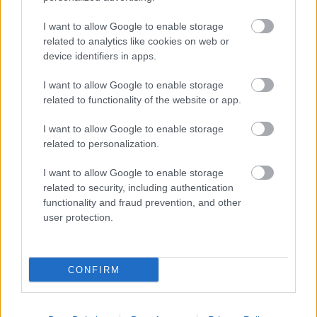
Για το ενδεχόμενο να υπάρξει ελληνικός εμφύλιος
I want to allow Google to enable storage
related to analytics like cookies on web or
στον τελικό:
«Ναι! Ο Ολυμπιακός έκανε μία
device identifiers in apps.
εξαιρετική δουλειά να κερδίσει την Μπαρτσελόνα.
Για να είμαι ειλικρινής, ακόμα και όταν μιλάω με
I want to allow Google to enable storage
τους φίλους μου η ομάδα που ήθελα να κερδίσει
related to functionality of the website or app.
είναι ο Ολυμπιακός. Γιατί ο κόουτς Μπαρτζώκας
I want to allow Google to enable storage
έχει χτίσει ένα πολύ καλό σύστημα τα περασμένα
related to personalization.
χρόνια, αυτή ομάδα είναι πάντα σκληρή μέσα στο
I want to allow Google to enable storage
γήπεδο. Διαχειρίζεται πολύ καλά τις επιθέσεις
related to security, including authentication
τους, είναι πολύ πειθαρχημένη ομάδα. Είναι δύο
functionality and fraud prevention, and other
διαφορετικές ομάδες, πολύ διαφορετικές.
user protection.
Πιστεύω ότι η Ρεάλ είναι μια ομάδα που έχει
βάθος στην επίθεση της με παίκτες όπως οι
CONFIRM
Καμπατσο, Χεζόνια, Μούσα και Ταβάρες, αλλά ο
Ολυμπιακός είναι πιο σκληρή ομάδα, παίζει με
περισσότερη επιθετικότητα, θα είναι πολύ