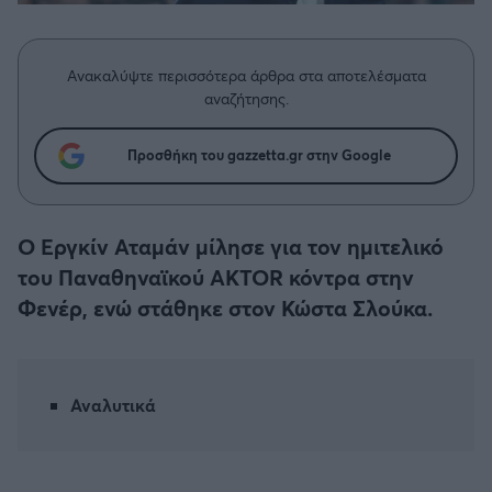
Η μητρότητα στον πάγκο
Δημήτρης Τσορμπατζόγλου
Συνεντεύξεις
Άρης
Μεγάλη μου Αγάπη
Ανακαλύψτε περισσότερα άρθρα στα αποτελέσματα
Μια Ιστορία από την Πόλη
Λεβαδειακός
αναζήτησης.
ΟΦΗ
Προσθήκη του gazzetta.gr στην Google
Βόλος
O Eργκίν Αταμάν μίλησε για τον ημιτελικό
Ατρόμητος Αθηνών
του Παναθηναϊκού AKTOR κόντρα στην
Φενέρ, ενώ στάθηκε στον Κώστα Σλούκα.
Κηφισιά
Αστέρας Τρίπολης
Αναλυτικά
Παναιτωλικός