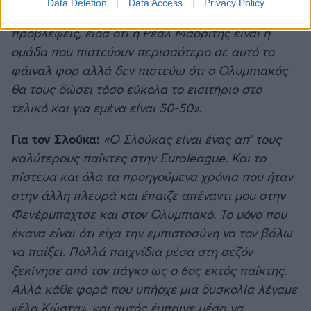
Data Deletion
Data Access
Privacy Policy
δύσκολο παιχνίδι. Είναι δύσκολο να κάνεις
προβλέψεις, είδα ότι η Ρεάλ Μαδρίτης είναι η
ομάδα που πιστεύουν περισσότερο σε αυτό το
φάιναλ φορ αλλά δεν πιστεύω ότι ο Ολυμπιακός
θα τους δώσει τόσο εύκολα το εισιτήριο στο
τελικό και για εμένα είναι 50-50».
Για τον Σλούκα:
«Ο Σλούκας είναι ένας απ’ τους
καλύτερους παίκτες στην Euroleague. Και το
πίστευα και όλα τα προηγούμενα χρόνια που ήταν
στην άλλη πλευρά και έπαιζε απέναντι μου στην
Φενέρμπαχτσε και στον Ολυμπιακό. Το μόνο που
έκανα είναι ότι είχα την εμπιστοσύνη να τον βάλω
να παίξει. Πολλά παιχνίδια μέσα στη σεζόν
ξεκίνησε από τον πάγκο ως ο 6ος εκτός παίκτης.
Αλλά κάθε φορά που υπήρχε μια δυσκολία λέγαμε
«έλα Κώστα», και αυτός έμπαινε μέσα να