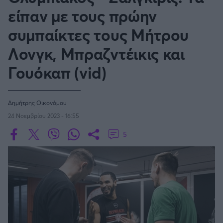
Οδηγός F1
CEV Cup
Τεχνολογία
είπαν με τους πρώην
Παναγιώτης Δαλαταριώφ
Κολύμβηση
ΑΘΛΗΤΙΚΕΣ ΜΕΤΑΔΟΣΕΙΣ
Bundesliga
EuroCup
GMotion WRC
Υγεία
Challenge Cup
Ανδρέας Δημάτος
Μπιτς Βόλεϊ
Ligue 1
συμπαίκτες τους Μήτρου
Mundobasket
GMotion MotoGP
LIVE SCORE
Showbiz
Αντώνης Καλκαβούρας
Ιστιοπλοΐα
Basketaki
Εθνική Ελλάδος
Λονγκ, Μπραζντέικις και
GWOMEN
Αντώνης Καρπετόπουλος
Eurobasket
Κωπηλασία
Μουντιάλ 2026
Γουόκαπ (vid)
Δημήτρης Κατσιώνης
ΑΘΛΗΤΙΚΗ ΗΧΩ
Ξιφασκία
Wyscout Analysis
Γιώργος Κούβαρης
ΕΚΠΟΜΠΕΣ
Σκοποβολή
Ευρώπη
Κώστας Νικολακόπουλος
Δημήτρης Οικονόμου
GALACTICOS BY INTERWETTEN
Κόσμος
Πάλη
ΟΜΑΔΕΣ
Γιάννης Πάλλας
24 Νοεμβρίου 2023 - 16:55
GAZZ FLOOR BY NOVIBET
Νίκος Παπαδογιάννης
Τάε κβον ντο
ΑΕΚ
PODCASTS
5
POLE POSITION BY ALLWYN
Γιώργος Σακελλαρίου
Τζούντο
ΣΠΛΙΤ
OLD SCHOOL
GAZZETTA ACTS
Γιάννης Σερέτης
Ολυμπιακός
Πινγκ - πονγκ
Transfer Stories
ΜΕΤΑΒΙΒΑΣΗ BY NOVIBET
Gazzetta For Her
Σταύρος Σουντουλίδης
GAZZETTA SPECIALS
gMotion
Μαχητικά Αθλήματα
Θέμα Ισότητας
Δημήτρης Τομαράς
ΠΑΟΚ
Unique
Πυγμαχία
Για τον Αλέξανδρο
Γιώργος Τσακίρης
Wyscout Analysis
Άρση Βαρών
#GiatonAlki
Παναθηναϊκός
Μιχάλης Τσαμπάς
InStat Analysis