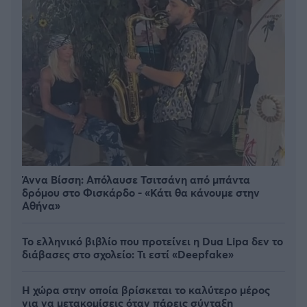
Άννα Βίσση: Απόλαυσε Τσιτσάνη από μπάντα
δρόμου στο Φισκάρδο - «Κάτι θα κάνουμε στην
Αθήνα»
Το ελληνικό βιβλίο που προτείνει η Dua Lipa δεν το
διάβασες στο σχολείο: Τι εστί «Deepfake»
Η χώρα στην οποία βρίσκεται το καλύτερο μέρος
για να μετακομίσεις όταν πάρεις σύνταξη