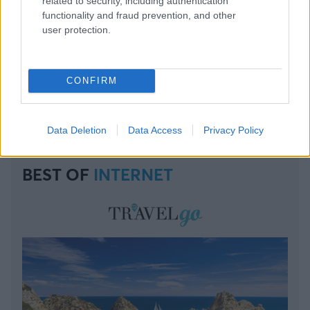
related to security, including authentication
Ωραίοι,ανυπομονώ να δω Ναζ.
functionality and fraud prevention, and other
user protection.
Απάντησε
2
Likes
0
Απαντήσεις
CONFIRM
«
1
»
Data Deletion
Data Access
Privacy Policy
BEST OF
INTERNET