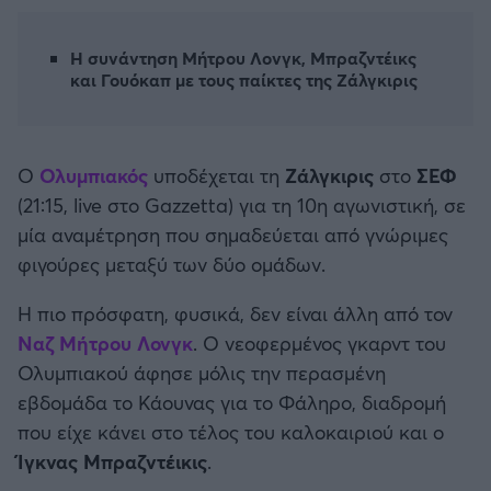
Καλαμάτα
Η συνάντηση Μήτρου Λονγκ, Μπραζντέικς
Ηρακλής
και Γουόκαπ με τους παίκτες της Ζάλγκιρις
Μπαρτσελόνα
Ο
Ολυμπιακός
υποδέχεται τη
Ζάλγκιρις
στο
ΣΕΦ
Ρεάλ Μαδρίτης
(21:15, live στο Gazzetta) για τη 10η αγωνιστική, σε
μία αναμέτρηση που σημαδεύεται από γνώριμες
Ατλέτικο Μαδρίτης
φιγούρες μεταξύ των δύο ομάδων.
Μάντσεστερ Γιουνάιτεντ
Η πιο πρόσφατη, φυσικά, δεν είναι άλλη από τον
Ναζ Μήτρου Λονγκ
. Ο νεοφερμένος γκαρντ του
Μάντσεστερ Σίτι
Ολυμπιακού άφησε μόλις την περασμένη
εβδομάδα το Κάουνας για το Φάληρο, διαδρομή
Λίβερπουλ
που είχε κάνει στο τέλος του καλοκαιριού και ο
Ίγκνας Μπραζντέικις
.
Τσέλσι