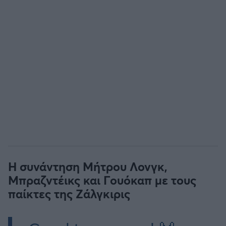
Η συνάντηση Μήτρου Λονγκ,
Μπραζντέικς και Γουόκαπ με τους
παίκτες της Ζάλγκιρις