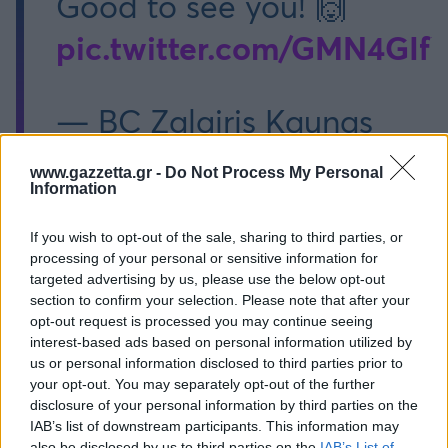
Good to see you! 🙌
pic.twitter.com/GMN4GIf
— BC Zalgiris Kaunas
(@bczalgiris)
www.gazzetta.gr -
Do Not Process My Personal
Information
November 24, 2023
If you wish to opt-out of the sale, sharing to third parties, or
processing of your personal or sensitive information for
targeted advertising by us, please use the below opt-out
section to confirm your selection. Please note that after your
@Photo credits:
Twitter/ @bczalgiris
opt-out request is processed you may continue seeing
interest-based ads based on personal information utilized by
us or personal information disclosed to third parties prior to
your opt-out. You may separately opt-out of the further
disclosure of your personal information by third parties on the
IAB’s list of downstream participants. This information may
Διάβασε όλα τα
τελευταία νέα
της αθλητικής
also be disclosed by us to third parties on the
IAB’s List of