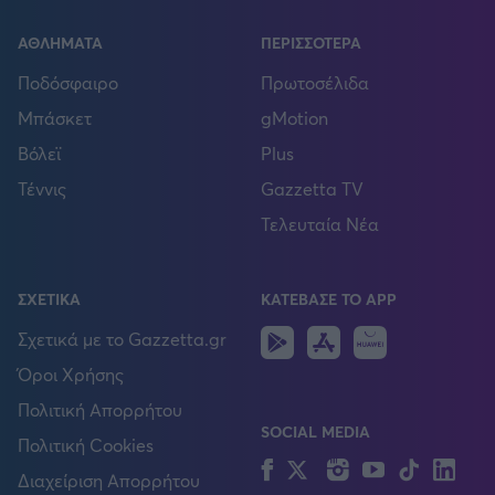
ΑΘΛΗΜΑΤΑ
ΠΕΡΙΣΣΟΤΕΡΑ
Ποδόσφαιρο
Πρωτοσέλιδα
Μπάσκετ
gMotion
Βόλεϊ
Plus
Τέννις
Gazzetta TV
Τελευταία Νέα
ΣΧΕΤΙΚΑ
ΚΑΤΕΒΑΣΕ ΤΟ APP
Android
IOS
Huawei
Σχετικά με το Gazzetta.gr
Όροι Χρήσης
Πολιτική Απορρήτου
SOCIAL MEDIA
Πολιτική Cookies
Facebook
Twitter
Instagram
YouTube
TikTok
Lin
Διαχείριση Απορρήτου