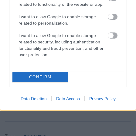
επικαιρότητας. Μάθε για όλους τους
live αγώνες σήμερα
related to functionality of the website or app.
και δες τις
αθλητικές μεταδόσεις
της ημέρας και της
εβδομάδας μέσα από το υπερπλήρες Πρόγραμμα TV του
I want to allow Google to enable storage
related to personalization.
Gazzetta. Ακολούθησέ μας και στο
Google News
.
I want to allow Google to enable storage
related to security, including authentication
functionality and fraud prevention, and other
ΔΙΑΒΑΣΕ ΑΚΟΜΗ:
user protection.
Οι μεταγραφές της ημέρας στο μπάσκετ: Το επίσημο του
«Βασιλιά» ΛεΜπρόν και οι κινήσεις σε Euroleague και
Stoiximan GBL
CONFIRM
Εφές: Ανακοίνωσε Μάλκολμ μέχρι το 2028
Data Deletion
Data Access
Privacy Policy
Στραζέλ: «Μόνο ο Παναθηναϊκός και η Χάποελ δεν
ενδιαφέρθηκαν»