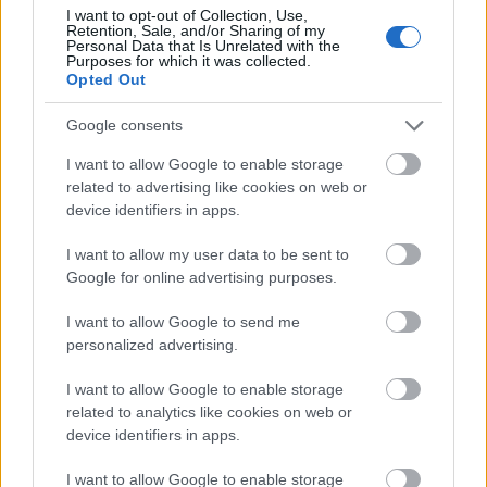
I want to opt-out of Collection, Use,
Retention, Sale, and/or Sharing of my
Personal Data that Is Unrelated with the
Purposes for which it was collected.
Opted Out
Google consents
Να θυμίσουμε σε αυτό το σημείο πως ο
Λάρκιν
I want to allow Google to enable storage
related to advertising like cookies on web or
πέρασε την πόρτα του χειρουργείου το περασμένο
device identifiers in apps.
καλοκαίρι για να αντιμετωπίσει ένα πρόβλημα στο
χέρι και παρόλο που πάτησε παρκέ λίγο καιρό
I want to allow my user data to be sent to
Google for online advertising purposes.
πριν, δεν πρόλαβε να το... χαρεί
και τραυματίστηκε
ξανά.
I want to allow Google to send me
personalized advertising.
I want to allow Google to enable storage
related to analytics like cookies on web or
device identifiers in apps.
Διάβασε όλα τα
τελευταία νέα
της αθλητικής
I want to allow Google to enable storage