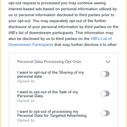
opt-out request is processed you may continue seeing
interest-based ads based on personal information utilized by
Άρσεναλ
us or personal information disclosed to third parties prior to
your opt-out. You may separately opt-out of the further
disclosure of your personal information by third parties on the
Γιουβέντους
IAB’s list of downstream participants. This information may
also be disclosed by us to third parties on the
IAB’s List of
Downstream Participants
that may further disclose it to other
Μίλαν
third parties.
Ίντερ
Please note that this website/app uses one or more Google
Personal Data Processing Opt Outs
services and may gather and store information including but
not limited to your visit or usage behaviour. You may click to
I want to opt-out of the Sharing of my
Μπάγερν Μονάχου
personal data.
grant or deny consent to Google and its third-party tags to
Opted In
use your data for below specified purposes in below Google
consent section.
Παρί Σεν Ζερμέν
I want to opt-out of the Sale of my
Personal Data.
Opted In
I want to opt-out of processing my
Personal Data for Targeted Advertising.
Opted In