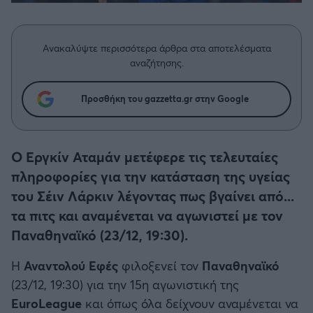
Η μητρότητα στον πάγκο
Δημήτρης Τσορμπατζόγλου
Συνεντεύξεις
Άρης
Μεγάλη μου Αγάπη
Ανακαλύψτε περισσότερα άρθρα στα αποτελέσματα
Μια Ιστορία από την Πόλη
Λεβαδειακός
αναζήτησης.
ΟΦΗ
Προσθήκη του gazzetta.gr στην Google
Βόλος
Ο Εργκίν Αταμάν μετέφερε τις τελευταίες
Ατρόμητος Αθηνών
πληροφορίες για την κατάσταση της υγείας
του Σέιν Λάρκιν λέγοντας πως βγαίνει από...
Κηφισιά
τα πιτς και αναμένεται να αγωνιστεί με τον
Παναθηναϊκό (23/12, 19:30).
Αστέρας Τρίπολης
Η
Αναντολού Εφές
φιλοξενεί τον
Παναθηναϊκό
(23/12, 19:30) για την 15η αγωνιστική της
Παναιτωλικός
EuroLeague
και όπως όλα δείχνουν αναμένεται να