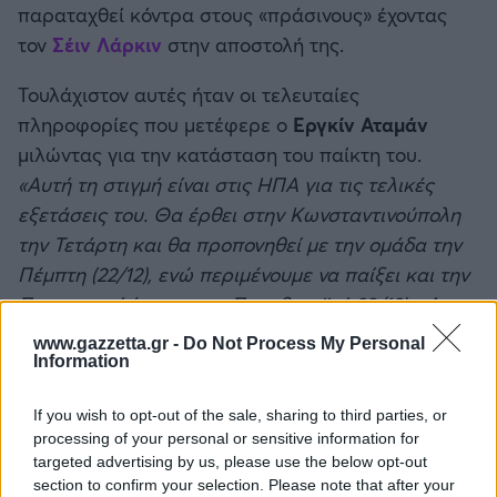
παραταχθεί κόντρα στους «πράσινους» έχοντας
Καλαμάτα
τον
Σέιν Λάρκιν
στην αποστολή της.
Ηρακλής
Τουλάχιστον αυτές ήταν οι τελευταίες
πληροφορίες που μετέφερε ο
Εργκίν Αταμάν
Μπαρτσελόνα
μιλώντας για την κατάσταση του παίκτη του.
«Αυτή τη στιγμή είναι στις ΗΠΑ για τις τελικές
Ρεάλ Μαδρίτης
εξετάσεις του. Θα έρθει στην Κωνσταντινούπολη
την Τετάρτη και θα προπονηθεί με την ομάδα την
Ατλέτικο Μαδρίτης
Πέμπτη (22/12), ενώ περιμένουμε να παίξει και την
Παρασκευή (σ.σ με τον Παναθηναϊκό 23/12)... Δεν
Μάντσεστερ Γιουνάιτεντ
θα παίξει αμέσως όπως ο πραγματικός Λάρκιν,
www.gazzetta.gr -
Do Not Process My Personal
αλλά θα έχουμε μεγαλύτερη δύναμη με την
Information
Μάντσεστερ Σίτι
επιστροφή του
» είπε χαρακτηριστικά ο τεχνικός
If you wish to opt-out of the sale, sharing to third parties, or
των Τούρκων.
Λίβερπουλ
processing of your personal or sensitive information for
targeted advertising by us, please use the below opt-out
section to confirm your selection. Please note that after your
Τσέλσι