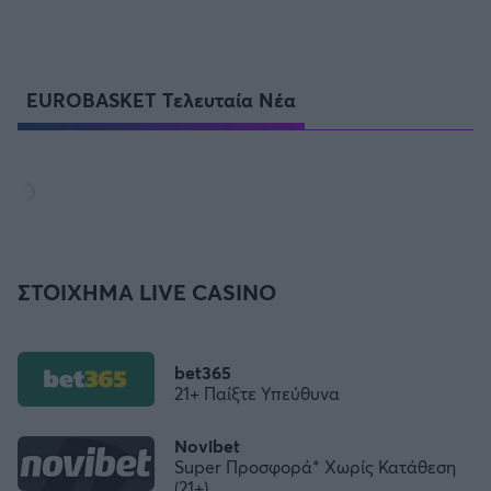
EUROBASKET Τελευταία Νέα
ΣΤΟΙΧΗΜΑ LIVE CASINO
bet365
21+ Παίξτε Υπεύθυνα
Novibet
Super Προσφορά* Χωρίς Κατάθεση
(21+)