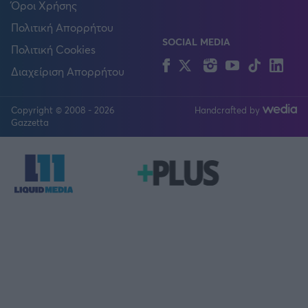
Όροι Χρήσης
Πολιτική Απορρήτου
SOCIAL MEDIA
Πολιτική Cookies
Facebook
Twitter
Instagram
YouTube
TikTok
Lin
Διαχείριση Απορρήτου
Copyright © 2008 - 2026
Handcrafted by
FOLLOW US
Gazzetta