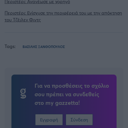
Περιστέρι: Ανανέωσε με χορηγό
Περιστέρι: Ενίσχυσε την περιφέρειά του με την απόκτηση
του Τζέιλεν Φιντς
Tags:
ΒΑΣΙΛΗΣ ΞΑΝΘΟΠΟΥΛΟΣ
Για να προσθέσεις το σχόλιο
σου πρέπει να συνδεθείς
στο my gazzetta!
Εγγραφή
Σύνδεση