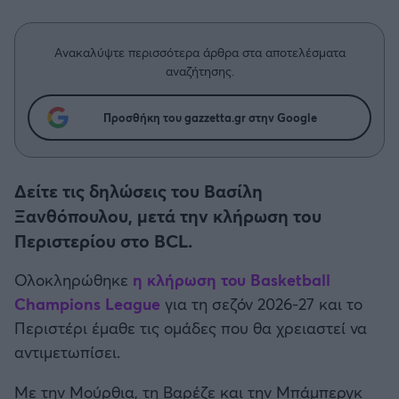
Η μητρότητα στον πάγκο
Δημήτρης Τσορμπατζόγλου
Μπάσκετ: Τουρκία
Συνεντεύξεις
Άρης
Μεγάλη μου Αγάπη
Ανακαλύψτε περισσότερα άρθρα στα αποτελέσματα
Κύπελλο Ελλάδας Μπάσκετ
Μια Ιστορία από την Πόλη
αναζήτησης.
Λεβαδειακός
Μπάσκετ: Γερμανία
Προσθήκη του gazzetta.gr στην Google
ΟΦΗ
Μπάσκετ: Ιταλία
Βόλος
Δείτε τις δηλώσεις του Βασίλη
Μπάσκετ: Γαλλία
Ξανθόπουλου, μετά την κλήρωση του
Ατρόμητος Αθηνών
Περιστερίου στο BCL.
ABA LIGA
Κηφισιά
Ολοκληρώθηκε
η κλήρωση του Basketball
NCAA
Champions League
για τη σεζόν 2026-27 και το
Αστέρας Τρίπολης
Περιστέρι έμαθε τις ομάδες που θα χρειαστεί να
Μπάσκετ: Ισραήλ
αντιμετωπίσει.
Παναιτωλικός
Μπάσκετ: Λιθουανία
Με την Μούρθια, τη Βαρέζε και την Μπάμπεργκ