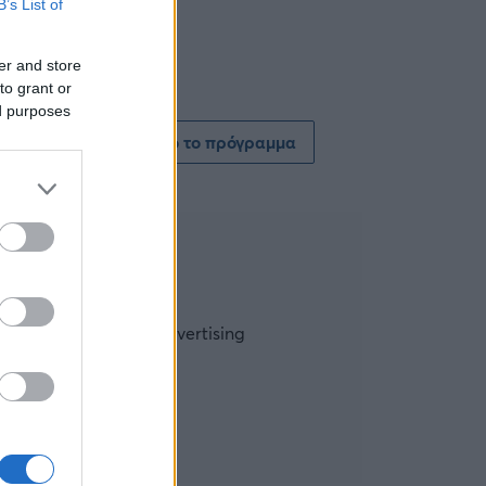
B’s List of
er and store
to grant or
ed purposes
Δείτε όλο το πρόγραμμα