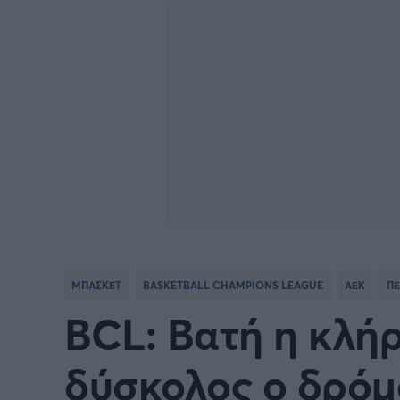
BASKETBALL CHAMPIONS
Γιώργος Τσακίρης
NBA
Πυγμαχία
LEAGUE
VTB LEAGUE
Α1 Μπ
Μπάσκετ: Ισπανία
Μπάσκ
Μπάσκετ: Ιταλία
Μπάσκ
Μπάσκετ: Ισραήλ
Μπάσκ
ΜΠΑΣΚΕΤ
BASKETBALL CHAMPIONS LEAGUE
ΑΕΚ
ΠΕ
Προκριματικά EUROBASKET
EURO
BCL: Βατή η κλήρ
EUROBASKET Γυναικών 2025
Ολυμπ
δύσκολος ο δρόμ