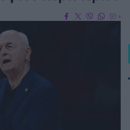
BASKET U20
Τουρνουά Ακρόπολις 2025
4