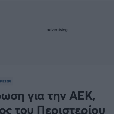
Μια Ιστο
Μιχάλης Τσαμπάς
Δημήτρης Τσ
WNBA
Άρση Βαρών
άσκετ Γυναικών
Α2 Μπάσκετ - ELITE LEAG
ετ: Τουρκία
Κύπελλο Ελλάδας Μπάσκε
FOLLOW US
ετ: Γαλλία
ABA LIGA
ετ: Λιθουανία
Μπάσκετ: Κίνα
ΡΙΣΤΕΡΙ
Προκριματικά
BASKET 2025
ωση για την ΑΕΚ,
MUNDOBASKET
ιακοί Αγώνες Μπάσκετ
ΟΠΑΠ BASKET LEAGUE
ος του Περιστερίου