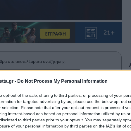
θρα στα αποτελέσματα αναζήτησης.
azzetta.gr στην Google
tta.gr -
Do Not Process My Personal Information
to opt-out of the sale, sharing to third parties, or processing of your per
formation for targeted advertising by us, please use the below opt-out s
ketball Champions League κι έγιναν
r selection. Please note that after your opt-out request is processed y
 του Περιστερίου στους ομίλους.
eing interest-based ads based on personal information utilized by us or
disclosed to third parties prior to your opt-out. You may separately opt-
losure of your personal information by third parties on the IAB’s list of