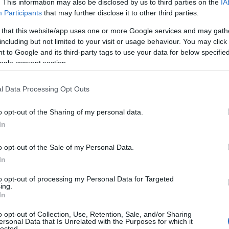
. This information may also be disclosed by us to third parties on the
IA
Participants
that may further disclose it to other third parties.
 that this website/app uses one or more Google services and may gath
including but not limited to your visit or usage behaviour. You may click 
 to Google and its third-party tags to use your data for below specifi
ogle consent section.
Champions League
για τη σεζόν 2026-27 με την ΑΕΚ
l Data Processing Opt Outs
υς τους στους ομίλους της διοργάνωσης.
o opt-out of the Sharing of my personal data.
λγιο), και ένας νικητής εκ των προκριματικών θα
In
 στον τρίτο όμιλο, ωστόσο το Περιστέρι έχει πιο
ε Μούρθια, Βαρέζε και Μπάμπεργκ. Ο Προμηθέας
o opt-out of the Sale of my Personal Data.
ιέννη και τη Μανίσα αντίστοιχα στον δεύτερο
In
to opt-out of processing my Personal Data for Targeted
ing.
In
o opt-out of Collection, Use, Retention, Sale, and/or Sharing
ersonal Data that Is Unrelated with the Purposes for which it
lected.