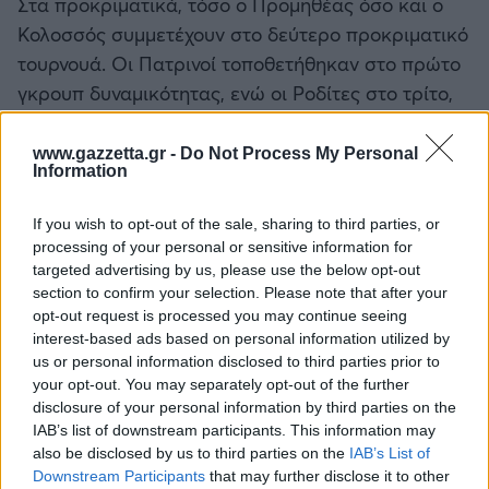
Στα προκριματικά, τόσο ο Προμηθέας όσο και ο
Κολοσσός συμμετέχουν στο δεύτερο προκριματικό
τουρνουά. Οι Πατρινοί τοποθετήθηκαν στο πρώτο
γκρουπ δυναμικότητας, ενώ οι Ροδίτες στο τρίτο,
με το σύστημα της κλήρωσης να προβλέπει ότι οι
ομάδες του πρώτου γκρουπ θα αντιμετωπίσουν
www.gazzetta.gr -
Do Not Process My Personal
Information
αντιπάλους από το τέταρτο και εκείνες του
δεύτερου γκρουπ ομάδες από το τρίτο.
If you wish to opt-out of the sale, sharing to third parties, or
processing of your personal or sensitive information for
targeted advertising by us, please use the below opt-out
section to confirm your selection. Please note that after your
opt-out request is processed you may continue seeing
interest-based ads based on personal information utilized by
us or personal information disclosed to third parties prior to
your opt-out. You may separately opt-out of the further
disclosure of your personal information by third parties on the
IAB’s list of downstream participants. This information may
also be disclosed by us to third parties on the
IAB’s List of
Downstream Participants
that may further disclose it to other