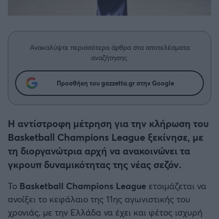
Η μητρότητα στον πάγκο
Δημήτρης Τσορμπατζόγλου
Μπάσκετ: Τουρκία
Συνεντεύξεις
Άρης
Μεγάλη μου Αγάπη
Κύπελλο Ελλάδας Μπάσκετ
Μια Ιστορία από την Πόλη
Λεβαδειακός
Ανακαλύψτε περισσότερα άρθρα στα αποτελέσματα
Μπάσκετ: Γερμανία
αναζήτησης.
ΟΦΗ
Μπάσκετ: Ιταλία
Προσθήκη του gazzetta.gr στην Google
Βόλος
Μπάσκετ: Γαλλία
Ατρόμητος Αθηνών
Η αντίστροφη μέτρηση για την κλήρωση του
ABA LIGA
Basketball Champions League ξεκίνησε, με
Κηφισιά
τη διοργανώτρια αρχή να ανακοινώνει τα
NCAA
γκρουπ δυναμικότητας της νέας σεζόν.
Αστέρας Τρίπολης
Το
Basketball Champions League
ετοιμάζεται να
Μπάσκετ: Ισραήλ
ανοίξει το κεφάλαιο της 11ης αγωνιστικής του
Παναιτωλικός
χρονιάς, με την Ελλάδα να έχει και φέτος ισχυρή
Μπάσκετ: Λιθουανία