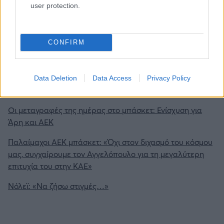
user protection.
επικαιρότητας. Μάθε για όλους τους
live αγώνες σήμερα
και δες τις
αθλητικές μεταδόσεις
της ημέρας και της
εβδομάδας μέσα από το υπερπλήρες Πρόγραμμα TV του
CONFIRM
Gazzetta. Ακολούθησέ μας και στο
Google News
.
Data Deletion
Data Access
Privacy Policy
ΔΙΑΒΑΣΕ ΑΚΟΜΗ:
Οι μεταγραφές της ημέρας στο μπάσκετ: Ενίσχυση για
Άρη και ΑΕΚ
Παλαίμαχοι ΑΕΚ μπάσκετ: «Όχι στον διχασμό του κόσμου
μας, συγχαίρουμε τον Αγγελόπουλο για τη μεγαλύτερη
επιτυχία του στην ΚΑΕ»
Nόλεϊ: «Να ζήσω στιγμές…»