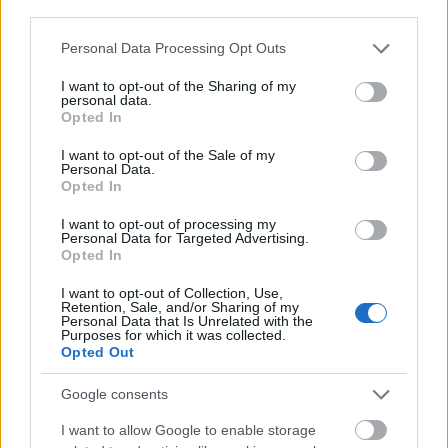
third parties.
Please note that this website/app uses one or more Google
Personal Data Processing Opt Outs
services and may gather and store information including but
not limited to your visit or usage behaviour. You may click to
I want to opt-out of the Sharing of my
personal data.
grant or deny consent to Google and its third-party tags to
Opted In
use your data for below specified purposes in below Google
consent section.
I want to opt-out of the Sale of my
Personal Data.
Opted In
I want to opt-out of processing my
Personal Data for Targeted Advertising.
Opted In
I want to opt-out of Collection, Use,
Retention, Sale, and/or Sharing of my
Personal Data that Is Unrelated with the
Purposes for which it was collected.
Opted Out
Google consents
I want to allow Google to enable storage