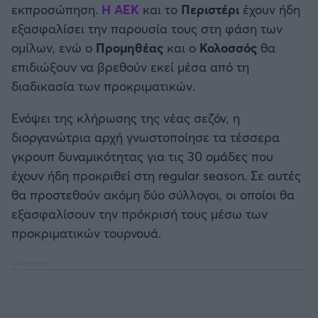
εκπροσώπηση.
Η ΑΕΚ
και το
Περιστέρι
έχουν ήδη
Καλαμάτα
εξασφαλίσει την παρουσία τους στη φάση των
Μπάσκετ: Κίνα
ομίλων, ενώ ο
Προμηθέας
και ο
Κολοσσός
θα
Ηρακλής
επιδιώξουν να βρεθούν εκεί μέσα από τη
Προολυμπιακό Τουρνουά
διαδικασία των προκριματικών.
Μπαρτσελόνα
Προκριματικά EUROBASKET
Ενόψει της κλήρωσης της νέας σεζόν, η
Ρεάλ Μαδρίτης
διοργανώτρια αρχή γνωστοποίησε τα τέσσερα
EUROBASKET 2025
γκρουπ δυναμικότητας για τις 30 ομάδες που
Ατλέτικο Μαδρίτης
έχουν ήδη προκριθεί στη regular season. Σε αυτές
Προκριματικά MUNDOBASKET
θα προστεθούν ακόμη δύο σύλλογοι, οι οποίοι θα
Μάντσεστερ Γιουνάιτεντ
εξασφαλίσουν την πρόκρισή τους μέσω των
Παγκόσμιο Κύπελλο
προκριματικών τουρνουά.
Μάντσεστερ Σίτι
EUROBASKET Γυναικών 2025
Λίβερπουλ
Ολυμπιακοί Αγώνες Μπάσκετ
Τσέλσι