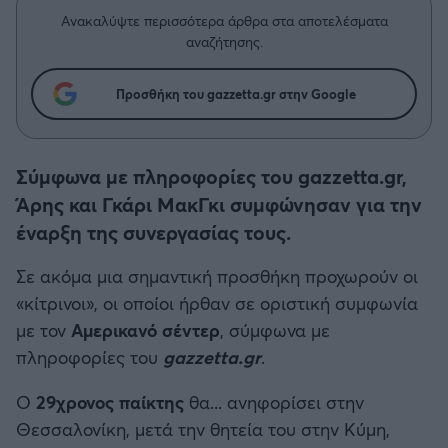
Η μητρότητα στον πάγκο
Δημήτρης Τσορμπατζόγλου
Μπάσκετ: Τουρκία
Συνεντεύξεις
Ανακαλύψτε περισσότερα άρθρα στα αποτελέσματα
Άρης
Μεγάλη μου Αγάπη
αναζήτησης.
Κύπελλο Ελλάδας Μπάσκετ
Μια Ιστορία από την Πόλη
Λεβαδειακός
Προσθήκη του gazzetta.gr στην Google
Μπάσκετ: Γερμανία
ΟΦΗ
Μπάσκετ: Ιταλία
Σύμφωνα με πληροφορίες του gazzetta.gr,
Βόλος
Άρης και Γκάρι ΜακΓκι συμφώνησαν για την
Μπάσκετ: Γαλλία
έναρξη της συνεργασίας τους.
Ατρόμητος Αθηνών
Σε ακόμα μια σημαντική προσθήκη προχωρούν οι
ABA LIGA
Κηφισιά
«κίτρινοι», οι οποίοι ήρθαν σε οριστική συμφωνία
με τον
NCAA
Αμερικανό σέντερ
, σύμφωνα με
Αστέρας Τρίπολης
πληροφορίες του
gazzetta.gr
.
Μπάσκετ: Ισραήλ
Ο
29χρονος παίκτης
θα... ανηφορίσει στην
Παναιτωλικός
Θεσσαλονίκη, μετά την θητεία του στην Κύμη,
Μπάσκετ: Λιθουανία