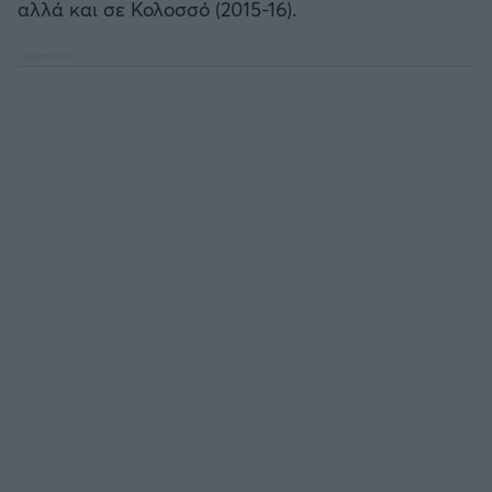
αλλά και σε Κολοσσό (2015-16).
Καλαμάτα
Μπάσκετ: Κίνα
Ηρακλής
Προολυμπιακό Τουρνουά
Μπαρτσελόνα
Προκριματικά EUROBASKET
Ρεάλ Μαδρίτης
EUROBASKET 2025
Ατλέτικο Μαδρίτης
Προκριματικά MUNDOBASKET
Μάντσεστερ Γιουνάιτεντ
Παγκόσμιο Κύπελλο
Μάντσεστερ Σίτι
EUROBASKET Γυναικών 2025
Λίβερπουλ
Ολυμπιακοί Αγώνες Μπάσκετ
Τσέλσι