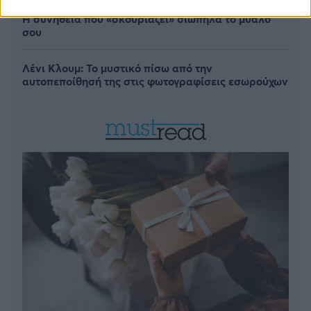
Η συνήθεια που «σκουριάζει» σιωπηλά το μυαλό
σου
Λένι Κλουμ: Το μυστικό πίσω από την
αυτοπεποίθησή της στις φωτογραφίσεις εσωρούχων