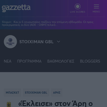
Παράκαμψη προς το κυρίως περιεχόμενο
MENU
LIVE SCORES
Slogun:
Και οι 5 «ευρωπαίοι» παίζουν την επόμενη εβδομάδα. Οι τρεις
προκριματικά, οι δύο (ΑΕΚ - ΟΦΗ) τελικό...
ΠΟΔΟΣΦΑΙΡΟ
STOIXIMAN GBL
Stoiximan Super League
ΜΠΑΣΚΕΤ
Super League 2
Stoiximan GBL
Όλες οι διοργανώσεις
ΒΟΛΕΪ
Champions League
NEA
EuroLeague
ΠΡΟΓΡΑΜΜΑ
ΒΑΘΜΟΛΟΓΙΕΣ
BLOGGERS
Novibet Volley League
ΑΛΛΑ ΣΠΟΡ
STOIXIMAN GBL
Europa League
Champions League
Volley League Γυναικών
Τένις
PLUS
Conference League
NBA
EUROLEAGUE
Pre League
Χάντμπολ
Πολιτική
Κύπελλο Ελλάδας
Εθνική Μπάσκετ
BLOGGERS
Κύπελλο Ανδρών
Πόλο
Κοινωνία
Premier League
EUROCUP
Elite League
Νίκος Αθανασίου
ΜΠΑΣΚΕΤ
STOIXIMAN GBL
ΑΡΗΣ
GMOTION
Κύπελλο Γυναικών
Διεθνή
Στίβος
La Liga
Δημήτρης Βέργος
Α1 Γυναικών
«Έκλεισε» στον Άρη ο
GMotion F1
Champions League
Viral
BASKETBALL CHAMPIONS LEAGUE
ΠΡΩΤΟΣΕΛΙΔΑ
Γυμναστική
Serie A
Βασίλης Βλαχόπουλος
Κύπελλο Ελλάδος