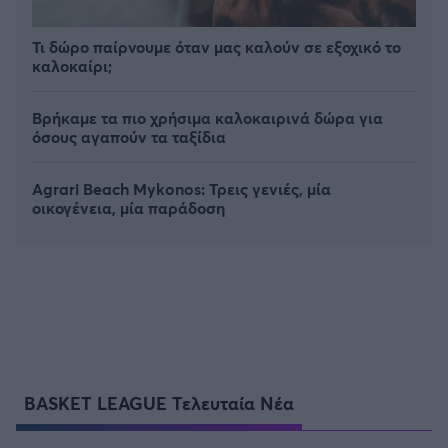
Τι δώρο παίρνουμε όταν μας καλούν σε εξοχικό το
καλοκαίρι;
Βρήκαμε τα πιο χρήσιμα καλοκαιρινά δώρα για
όσους αγαπούν τα ταξίδια
Agrari Beach Mykonos: Τρεις γενιές, μία
οικογένεια, μία παράδοση
BASKET LEAGUE Τελευταία Νέα