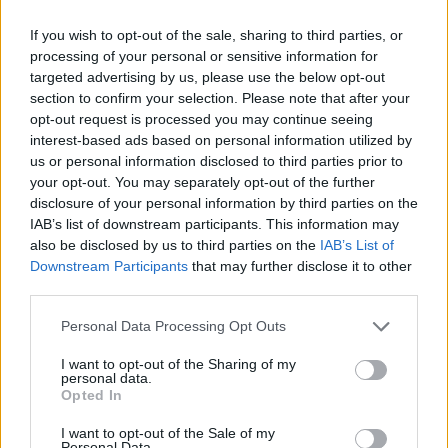
If you wish to opt-out of the sale, sharing to third parties, or
processing of your personal or sensitive information for
targeted advertising by us, please use the below opt-out
section to confirm your selection. Please note that after your
opt-out request is processed you may continue seeing
interest-based ads based on personal information utilized by
us or personal information disclosed to third parties prior to
your opt-out. You may separately opt-out of the further
TikToker διαγνώστηκε με Αλτσχάιμερ: Επέλεξε
disclosure of your personal information by third parties on the
υποβοηθούμενη ευθανασία στα 49 και κατέγραψε
IAB’s list of downstream participants. This information may
τις τελευταίες μέρες
also be disclosed by us to third parties on the
IAB’s List of
Downstream Participants
that may further disclose it to other
third parties.
Τσουβέλας: «Οι φωτογραφίες αδικούν την Εύα, δεν
έχει φωτογένεια - Λες κι εγώ είμαι ο Μπραντ Πιτ»
Please note that this website/app uses one or more Google
Personal Data Processing Opt Outs
(vid)
services and may gather and store information including but
not limited to your visit or usage behaviour. You may click to
I want to opt-out of the Sharing of my
personal data.
Δύο ανερχόμενα νησιά που μπήκαν στο ραντάρ του
grant or deny consent to Google and its third-party tags to
Opted In
ελληνικού καλοκαιριού
use your data for below specified purposes in below Google
consent section.
I want to opt-out of the Sale of my
Personal Data.