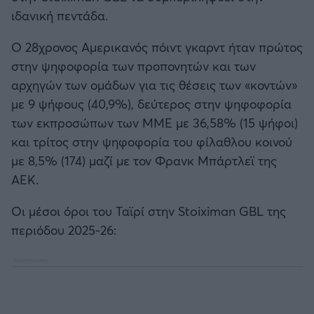
ιδανική πεντάδα.
O 28χρονος Αμερικανός πόιντ γκαρντ ήταν πρώτος
στην ψηφοφορία των προπονητών και των
αρχηγών των ομάδων για τις θέσεις των «κοντών»
με 9 ψήφους (40,9%), δεύτερος στην ψηφοφορία
των εκπροσώπων των ΜΜΕ με 36,58% (15 ψήφοι)
και τρίτος στην ψηφοφορία του φίλαθλου κοινού
με 8,5% (174) μαζί με τον Φρανκ Μπάρτλεϊ της
ΑΕΚ.
Οι μέσοι όροι του Ταϊρί στην Stoiximan GBL της
περιόδου 2025-26: