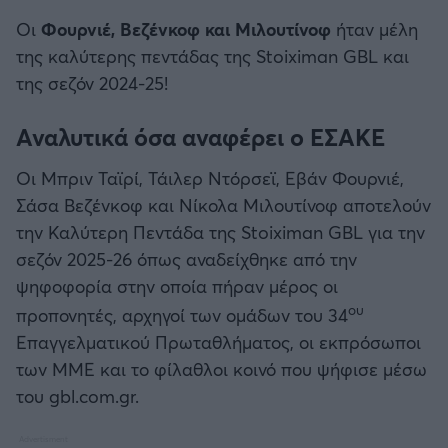
Οι
Φουρνιέ, Βεζένκοφ και Μιλουτίνοφ
ήταν μέλη
της καλύτερης πεντάδας της Stoiximan GBL και
της σεζόν 2024-25!
Αναλυτικά όσα αναφέρει ο ΕΣΑΚΕ
Οι Μπριν Ταϊρί, Τάιλερ Ντόρσεϊ, Εβάν Φουρνιέ,
Σάσα Βεζένκοφ και Νίκολα Μιλουτίνοφ αποτελούν
την Καλύτερη Πεντάδα της Stoiximan GBL για την
σεζόν 2025-26 όπως αναδείχθηκε από την
ψηφοφορία στην οποία πήραν μέρος οι
ου
προπονητές, αρχηγοί των ομάδων του 34
Επαγγελματικού Πρωταθλήματος, οι εκπρόσωποι
των ΜΜΕ και το φίλαθλοι κοινό που ψήφισε μέσω
του gbl.com.gr.