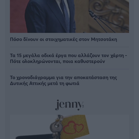
Πόσο δίνουν οι στοιχηματικές στον Μητσοτάκη
Τα 15 μεγάλα οδικά έργα που αλλάζουν τον χάρτη -
Πότε ολοκληρώνονται, ποια καθυστερούν
Το χρονοδιάγραμμα για την αποκατάσταση της
Δυτικής Αττικής μετά τη φωτιά