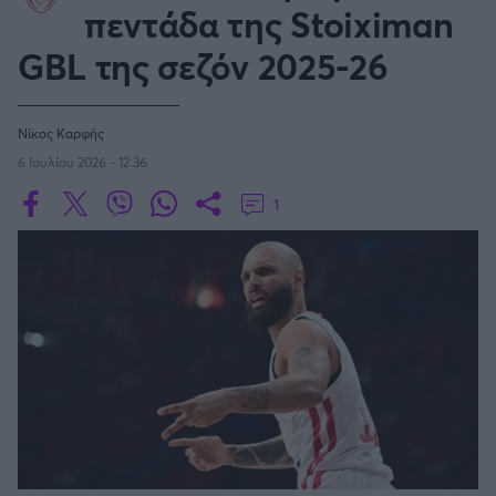
Οδηγός F1
CEV Cup
Τεχνολογία
πεντάδα της Stoiximan
Παναγιώτης Δαλαταριώφ
Κολύμβηση
ΑΘΛΗΤΙΚΕΣ ΜΕΤΑΔΟΣΕΙΣ
Bundesliga
EuroCup
GMotion WRC
NBA
Υγεία
Challenge Cup
GBL της σεζόν 2025-26
Ανδρέας Δημάτος
Μπιτς Βόλεϊ
Ligue 1
Mundobasket
GMotion MotoGP
LIVE SCORE
Showbiz
Αντώνης Καλκαβούρας
WNBA
Ιστιοπλοΐα
Basketaki
Εθνική Ελλάδος
GWOMEN
Αντώνης Καρπετόπουλος
Eurobasket
Κωπηλασία
Νίκος Καρφής
Μουντιάλ 2026
Δημήτρης Κατσιώνης
G-LEAGUE
ΑΘΛΗΤΙΚΗ ΗΧΩ
6 Ιουλίου 2026 - 12:36
Ξιφασκία
Wyscout Analysis
Γιώργος Κούβαρης
ΕΚΠΟΜΠΕΣ
1
Σκοποβολή
Ευρώπη
VTB LEAGUE
Κώστας Νικολακόπουλος
GALACTICOS BY INTERWETTEN
Κόσμος
Πάλη
ΟΜΑΔΕΣ
Γιάννης Πάλλας
GAZZ FLOOR BY NOVIBET
Α1 Μπάσκετ Γυναικών
Νίκος Παπαδογιάννης
Τάε κβον ντο
ΑΕΚ
PODCASTS
POLE POSITION BY ALLWYN
Γιώργος Σακελλαρίου
Τζούντο
ΣΠΛΙΤ
Α2 Μπάσκετ - ELITE LEAGUE
OLD SCHOOL
GAZZETTA ACTS
Γιάννης Σερέτης
Ολυμπιακός
Πινγκ - πονγκ
Transfer Stories
ΜΕΤΑΒΙΒΑΣΗ BY NOVIBET
Gazzetta For Her
Σταύρος Σουντουλίδης
GAZZETTA SPECIALS
gMotion
FIBA EUROPE CUP
Μαχητικά Αθλήματα
Θέμα Ισότητας
Δημήτρης Τομαράς
ΠΑΟΚ
Unique
Πυγμαχία
Για τον Αλέξανδρο
Γιώργος Τσακίρης
Wyscout Analysis
Μπάσκετ: Ισπανία
Άρση Βαρών
#GiatonAlki
Παναθηναϊκός
Μιχάλης Τσαμπάς
InStat Analysis