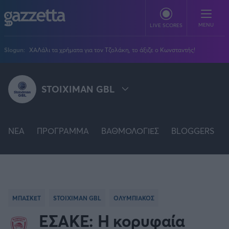
Παράκαμψη προς το κυρίως περιεχόμενο
MENU
LIVE SCORES
Slogun:
ΧΑΛάλι τα χρήματα για τον Τζολάκη, το άξιζε ο Κωνσταντής!
ΠΟΔΟΣΦΑΙΡΟ
STOIXIMAN GBL
Stoiximan Super League
ΜΠΑΣΚΕΤ
Super League 2
Stoiximan GBL
Όλες οι διοργανώσεις
ΒΟΛΕΪ
Champions League
NEA
EuroLeague
ΠΡΟΓΡΑΜΜΑ
ΒΑΘΜΟΛΟΓΙΕΣ
BLOGGERS
Novibet Volley League
ΑΛΛΑ ΣΠΟΡ
STOIXIMAN GBL
Europa League
Champions League
Volley League Γυναικών
Τένις
PLUS
Conference League
NBA
EUROLEAGUE
Pre League
Χάντμπολ
Πολιτική
Κύπελλο Ελλάδας
Εθνική Μπάσκετ
BLOGGERS
Κύπελλο Ανδρών
Πόλο
Κοινωνία
Premier League
EUROCUP
Elite League
Νίκος Αθανασίου
ΜΠΑΣΚΕΤ
STOIXIMAN GBL
ΟΛΥΜΠΙΑΚΟΣ
GMOTION
Κύπελλο Γυναικών
Διεθνή
Στίβος
La Liga
Δημήτρης Βέργος
Α1 Γυναικών
ΕΣΑΚΕ: Η κορυφαία
GMotion F1
Champions League
Viral
BASKETBALL CHAMPIONS LEAGUE
ΠΡΩΤΟΣΕΛΙΔΑ
Γυμναστική
Serie A
Βασίλης Βλαχόπουλος
Κύπελλο Ελλάδος