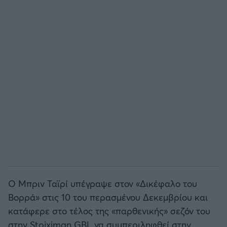
Ο Μπριν Ταϊρί υπέγραψε στον «Δικέφαλο του
Βορρά» στις 10 του περασμένου Δεκεμβρίου και
κατάφερε στο τέλος της «παρθενικής» σεζόν του
στην Stoiximan GBL να συμπεριληφθεί στην