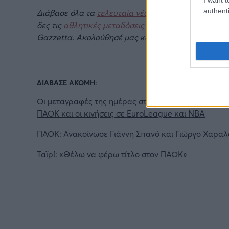
authenti
Διάβασε όλα τα
τελευταία νέα
της αθλητικής επικα
δες τις
αθλητικές μεταδόσεις
της ημέρας και της ε
Gazzetta. Ακολούθησέ μας και στο
Google News
.
ΔΙΑΒΑΣΕ ΑΚΟΜΗ:
Οι μεταγραφές της ημέρας στο μπάσκετ: Ο Τάις στη
ΠΑΟΚ και οι κινήσεις σε EuroLeague και NBA
ΠΑΟΚ: Ανακοίνωσε Γιάννη Σπανό και Γιώργο Χαραλ
Ταϊρί: «Θέλω να φέρω τίτλο στον ΠΑΟΚ»