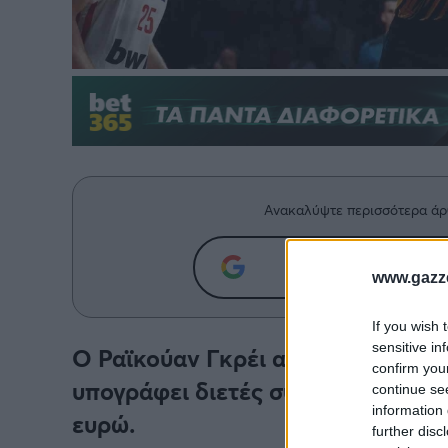
Ανακαλύψτε περισσότερα άρ
Προσθήκη του g
www.gazze
If you wish 
sensitive in
Ο Ραϊκούαν Γκρέι απάντησε κατα
confirm you
υπογράφει διετές συμβόλαιο με σ
continue se
information 
ευρώ.
further disc