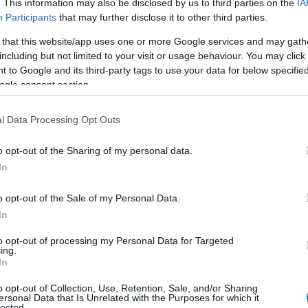
. This information may also be disclosed by us to third parties on the
IA
Participants
that may further disclose it to other third parties.
νια ο
Ραϊκουάν Γκρέι,
καθώς συμφώνησε με τη
ες προσδοκίες
για τη νέα σεζόν! Ο Αμερικανός
 that this website/app uses one or more Google services and may gath
που του προσφέρει η ομάδα της Θεσσαλονίκης με
including but not limited to your visit or usage behaviour. You may click 
 to Google and its third-party tags to use your data for below specifi
ogle consent section.
ί άμεσα από τον
ΠΑΟΚ,
καθώς αποτελούσε μια από
l Data Processing Opt Outs
κιέρι
για την ενίσχυση της γραμμής των ψηλών.
o opt-out of the Sharing of my personal data.
In
o opt-out of the Sale of my Personal Data.
In
to opt-out of processing my Personal Data for Targeted
ing.
In
o opt-out of Collection, Use, Retention, Sale, and/or Sharing
ersonal Data that Is Unrelated with the Purposes for which it
lected.