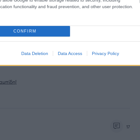
cation functionality and fraud prevention, and other user protection.
ιρότητας. Μάθε για όλους τους
live αγώνες σήμερα
και
βδομάδας μέσα από το υπερπλήρες Πρόγραμμα TV του
CONFIRM
Data Deletion
Data Access
Privacy Policy
 Μακάμπι, η προσθήκη του Περιστερίου, η επένδυση του
αμπίδη!
17