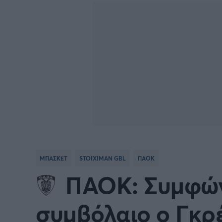
BASKETBALL CHAMPIONS
Γιώργος Τσακίρης
NBA
Πυγμαχία
LEAGUE
VTB LEAGUE
Α1 Μπ
Μπάσκετ: Ισπανία
Μπάσκ
Μπάσκετ: Ιταλία
Μπάσκ
Μπάσκετ: Ισραήλ
Μπάσκ
ΜΠΑΣΚΕΤ
STOIXIMAN GBL
ΠΑΟΚ
Προκριματικά EUROBASKET
EURO
ΠΑΟΚ: Συμφών
EUROBASKET Γυναικών 2025
Ολυμπ
συμβόλαιο ο Γκρ