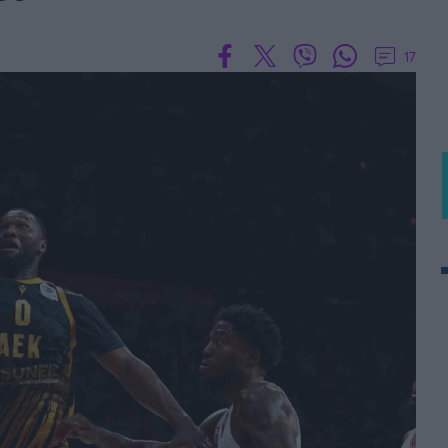
BASKET U20
Τουρνουά Ακρόπολις 2025
17