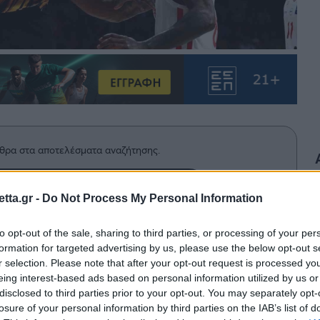
θρα στα αποτελέσματα αναζήτησης.
azzetta.gr στην Google
tta.gr -
Do Not Process My Personal Information
to opt-out of the sale, sharing to third parties, or processing of your per
formation for targeted advertising by us, please use the below opt-out s
φατικά στην πρόταση του ΠΑΟΚ και
r selection. Please note that after your opt-out request is processed y
υνολικές αποδοχές 1.6 εκατομμύρια
eing interest-based ads based on personal information utilized by us or
disclosed to third parties prior to your opt-out. You may separately opt-
losure of your personal information by third parties on the IAB’s list of