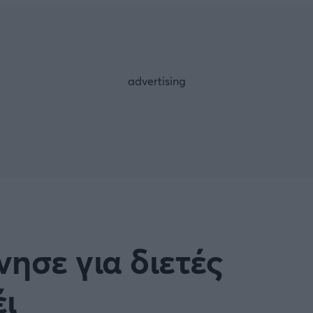
Μια Ιστο
Μιχάλης Τσαμπάς
Δημήτρης Τσ
WNBA
Άρση Βαρών
άσκετ Γυναικών
Α2 Μπάσκετ - ELITE LEAG
ετ: Τουρκία
Κύπελλο Ελλάδας Μπάσκε
FOLLOW US
ετ: Γαλλία
ABA LIGA
ετ: Λιθουανία
Μπάσκετ: Κίνα
Προκριματικά
BASKET 2025
ησε για διετές
MUNDOBASKET
ιακοί Αγώνες Μπάσκετ
ΟΠΑΠ BASKET LEAGUE
έι