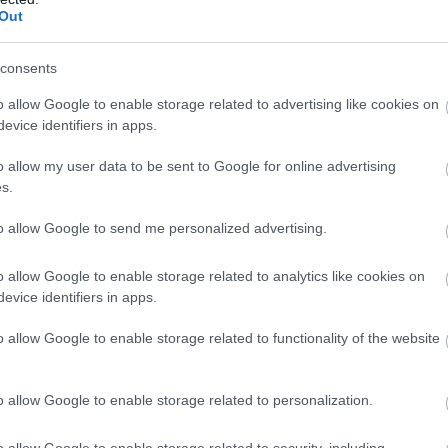
Out
consents
o allow Google to enable storage related to advertising like cookies on
όν με την «Ένωση» στο
Basketball Champions
evice identifiers in apps.
εί τον
ΠΑΟΚ,
καθώς δίνει δύναμη και ποιότητα
o allow my user data to be sent to Google for online advertising
s.
θα έχει δύναμη, ενέργεια και ποιότητα σε όλες τις
to allow Google to send me personalized advertising.
toiximan GBL
έχει 12.64 πόντους, 4.3 ριμπάουντ, 1.7
επτά συμμετοχής.
o allow Google to enable storage related to analytics like cookies on
evice identifiers in apps.
o allow Google to enable storage related to functionality of the website
o allow Google to enable storage related to personalization.
o allow Google to enable storage related to security, including