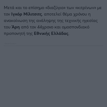
Καλαμάτα
Μετά και το επίσημο «διαζύγιο» των «κιτρίνων» με
Μπάσκετ: Κίνα
τον
Ιγκόρ Μίλιτσιτς
, αποτελεί θέμα χρόνου η
Ηρακλής
ανακοίνωση της ανάληψης της τεχνικής ηγεσίας
Προολυμπιακό Τουρνουά
του
Άρη
από τον 44χρονο και ομοσπονδιακό
Μπαρτσελόνα
προπονητή της
Εθνικής Ελλάδας
.
Προκριματικά EUROBASKET
Ρεάλ Μαδρίτης
EUROBASKET 2025
Ατλέτικο Μαδρίτης
Προκριματικά MUNDOBASKET
Μάντσεστερ Γιουνάιτεντ
Παγκόσμιο Κύπελλο
Μάντσεστερ Σίτι
EUROBASKET Γυναικών 2025
Λίβερπουλ
Ολυμπιακοί Αγώνες Μπάσκετ
Τσέλσι