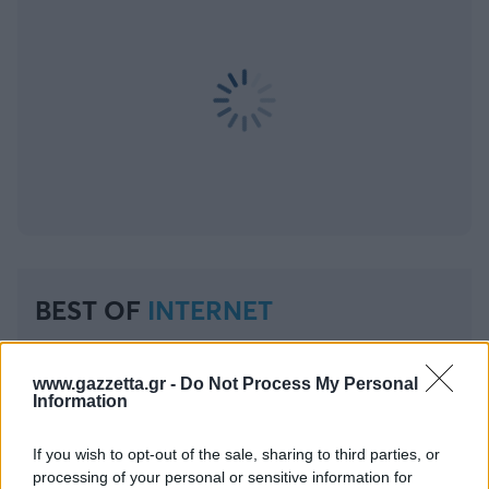
BEST OF
INTERNET
www.gazzetta.gr -
Do Not Process My Personal
Information
If you wish to opt-out of the sale, sharing to third parties, or
processing of your personal or sensitive information for