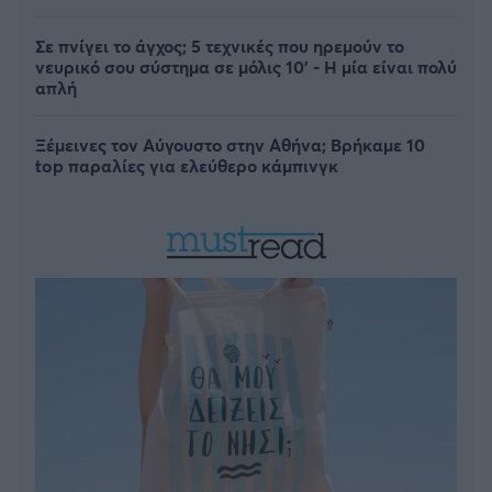
Σε πνίγει το άγχος; 5 τεχνικές που ηρεμούν το
νευρικό σου σύστημα σε μόλις 10' - Η μία είναι πολύ
απλή
Ξέμεινες τον Αύγουστο στην Αθήνα; Βρήκαμε 10
top παραλίες για ελεύθερο κάμπινγκ