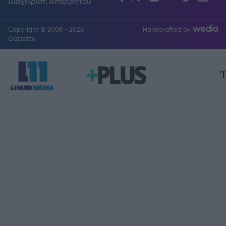
Διαχείριση Απορρήτου
Copyright © 2008 - 2026
Handcrafted by
FOLLOW US
Gazzetta