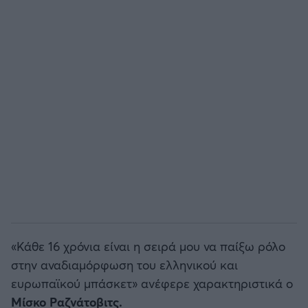
ΟΠΑΠ BASKET LEAGUE
Άρσεναλ
Προολυμπιακό τουρνουά μπάσκετ
Γιουβέντους
BASKETAKI
Μίλαν
EUROBASKET U20
Ίντερ
Τουρνουά Ακρόπολις 2025
Μπάγερν Μονάχου
Παρί Σεν Ζερμέν
«Κάθε 16 χρόνια είναι η σειρά μου να παίξω ρόλο
στην αναδιαμόρφωση του ελληνικού και
ευρωπαϊκού μπάσκετ» ανέφερε χαρακτηριστικά ο
Μίσκο Ραζνάτοβιτς.