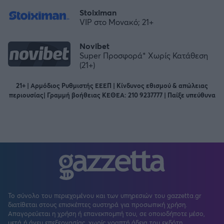
Stoiximan
VIP στο Μονακό; 21+
Novibet
Super Προσφορά* Χωρίς Κατάθεση
(21+)
21+ | Αρμόδιος Ρυθμιστής ΕΕΕΠ | Κίνδυνος εθισμού & απώλειας
περιουσίας| Γραμμή βοήθειας ΚΕΘΕΑ: 210 9237777 | Παίξε υπεύθυνα
Το σύνολο του περιεχομένου και των υπηρεσιών του gazzetta.gr
διατίθεται στους επισκέπτες αυστηρά για προσωπική χρήση.
Απαγορεύεται η χρήση ή επανεκπομπή του, σε οποιοδήποτε μέσο,
μετά ή άνευ επεξεργασίας, χωρίς γραπτή άδεια του εκδότη.