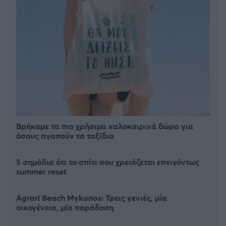
Βρήκαμε τα πιο χρήσιμα καλοκαιρινά δώρα για
όσους αγαπούν τα ταξίδια
5 σημάδια ότι το σπίτι σου χρειάζεται επειγόντως
summer reset
Agrari Beach Mykonos: Τρεις γενιές, μία
οικογένεια, μία παράδοση