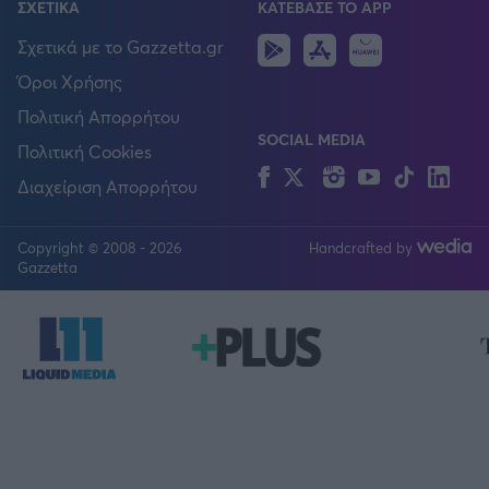
ΣΧΕΤΙΚΑ
ΚΑΤΕΒΑΣΕ ΤΟ APP
Android
IOS
Huawei
Σχετικά με το Gazzetta.gr
Όροι Χρήσης
Πολιτική Απορρήτου
SOCIAL MEDIA
Πολιτική Cookies
Facebook
Twitter
Instagram
YouTube
TikTok
Lin
Διαχείριση Απορρήτου
Copyright © 2008 - 2026
Handcrafted by
FOLLOW US
Gazzetta