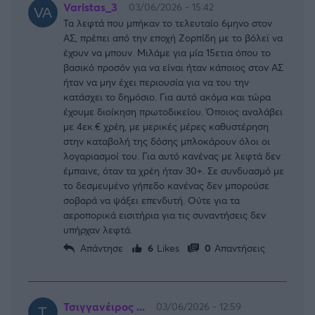
Varistas_3
03/06/2026 - 15:42
Τα λεφτά που μπήκαν το τελευταίο 6μηνο στον
ΑΣ, πρέπει από την εποχή Ζορπίδη με το βόλεϊ να
έχουν να μπουν. Μιλάμε για μία 15ετια όπου το
βασικό προσόν για να είναι ήταν κάποιος στον ΑΣ
ήταν να μην έχει περιουσία για να του την
κατάσχει το δημόσιο. Για αυτό ακόμα και τώρα
έχουμε διοίκηση πρωτοδικείου. Όποιος αναλάβει
με 4εκ.€ χρέη, με μερικές μέρες καθυστέρηση
στην καταβολή της δόσης μπλοκάρουν όλοι οι
λογαριασμοί του. Για αυτό κανένας με λεφτά δεν
έμπαινε, όταν τα χρέη ήταν 30+. Σε συνδυασμό με
το δεσμευμένο γήπεδο κανένας δεν μπορούσε
σοβαρά να ψάξει επενδυτή. Ούτε για τα
αεροπορικά εισιτήρια για τις συναντήσεις δεν
υπήρχαν λεφτά.
Απάντησε
6
Likes
0
Απαντήσεις
Τσιγγανέιρος ...
03/06/2026 - 12:59