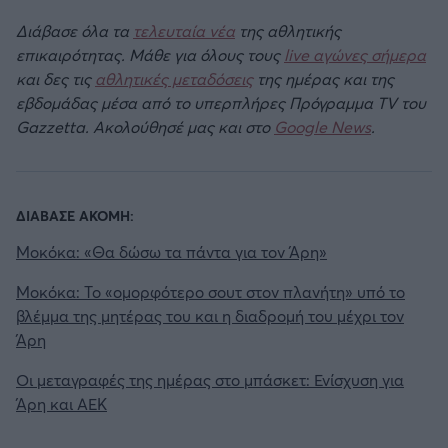
Διάβασε όλα τα
τελευταία νέα
της αθλητικής
επικαιρότητας. Μάθε για όλους τους
live αγώνες σήμερα
και δες τις
αθλητικές μεταδόσεις
της ημέρας και της
εβδομάδας μέσα από το υπερπλήρες Πρόγραμμα TV του
Gazzetta. Ακολούθησέ μας και στο
Google News
.
ΔΙΑΒΑΣΕ ΑΚΟΜΗ:
Μοκόκα: «Θα δώσω τα πάντα για τον Άρη»
Μοκόκα: Το «ομορφότερο σουτ στον πλανήτη» υπό το
βλέμμα της μητέρας του και η διαδρομή του μέχρι τον
Άρη
Οι μεταγραφές της ημέρας στο μπάσκετ: Ενίσχυση για
Άρη και ΑΕΚ