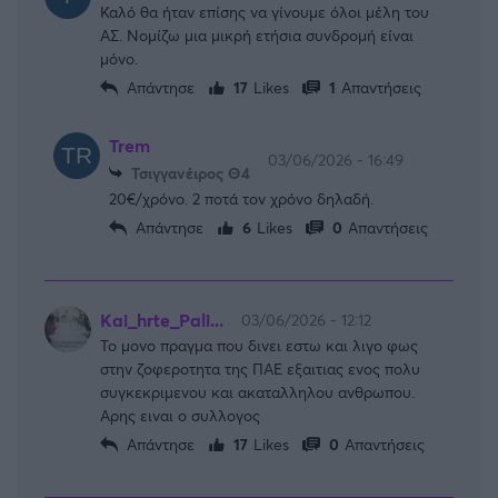
Καλό θα ήταν επίσης να γίνουμε όλοι μέλη του
ΑΣ. Νομίζω μια μικρή ετήσια συνδρομή είναι
μόνο.
Απάντησε
17
Likes
1
Απαντήσεις
Trem
03/06/2026 - 16:49
Τσιγγανέιρος Θ4
20€/χρόνο. 2 ποτά τον χρόνο δηλαδή.
Απάντησε
6
Likes
0
Απαντήσεις
Kai_hrte_Pali...
03/06/2026 - 12:12
Το μονο πραγμα που δινει εστω και λιγο φως
στην ζοφεροτητα της ΠΑΕ εξαιτιας ενος πολυ
συγκεκριμενου και ακαταλληλου ανθρωπου.
Αρης ειναι ο συλλογος
Απάντησε
17
Likes
0
Απαντήσεις