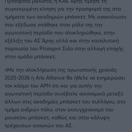
Πρόσφατα μάλιστα, η ΚΑΕ Άρης τίμησε τη
Καλαμάτα
συγκεκριμένη κίνηση για την προσφορά της στα
Μπάσκετ: Κίνα
τμήματα των ακαδημιών μπάσκετ. Με ανακοίνωση
Ηρακλής
που εξέδωσε στάθηκε στον ρόλο της την
Προολυμπιακό Τουρνουά
αγωνιστική περίοδο που ολοκληρώθηκε, στην
Μπαρτσελόνα
εξέλιξη του ΑΣ Άρης αλλά και στην καταλυτική
Προκριματικά EUROBASKET
παρουσία του Ρίτσαρντ Σιάο στην αλλαγή εποχής
Ρεάλ Μαδρίτης
στην ομάδα μπάσκετ.
EUROBASKET 2025
Ατλέτικο Μαδρίτης
«Με την ολοκλήρωση της αγωνιστικής χρονιάς
Προκριματικά MUNDOBASKET
2025-2026 η Aris Alliance θα ήθελε να ενημερώσει
Μάντσεστερ Γιουνάιτεντ
τον κόσμο του ΑΡΗ ότι και για αυτήν την
Παγκόσμιο Κύπελλο
αγωνιστική περίοδο συνέβαλε οικονομικά μεταξύ
Μάντσεστερ Σίτι
άλλων στις ακαδημίες μπάσκετ του συλλόγου, στο
EUROBASKET Γυναικών 2025
τμήμα ανδρών πόλο, στον εκσυγχρονισμό του
Λίβερπουλ
μουσείου μπάσκετ, καθώς και στην κάλυψη
Ολυμπιακοί Αγώνες Μπάσκετ
τρέχουσων αναγκών του ΑΣ.
Τσέλσι