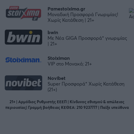
Pamestoixima.gr
Μοναδική Προσφορά Γνωριμίας!
Χωρίς Κατάθεση | 21+
bwin
Με Νέα GIGA Προσφορά* γνωριμίας
| 21+
Stoiximan
VIP στο Μονακό; 21+
Novibet
Super Προσφορά* Χωρίς Κατάθεση
(21+)
21+ | Αρμόδιος Ρυθμιστής ΕΕΕΠ | Κίνδυνος εθισμού & απώλειας
περιουσίας| Γραμμή βοήθειας ΚΕΘΕΑ: 210 9237777 | Παίξε υπεύθυνα