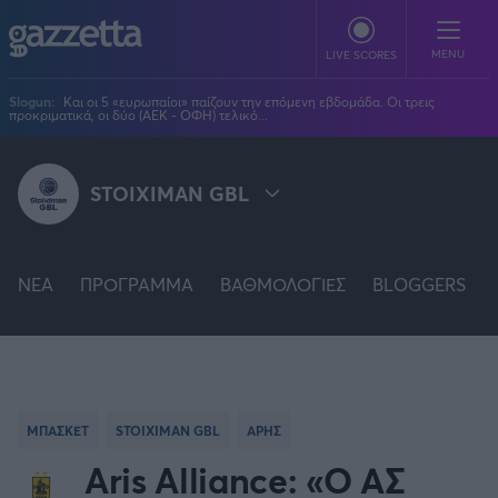
Παράκαμψη προς το κυρίως περιεχόμενο
MENU
LIVE SCORES
Slogun:
Και οι 5 «ευρωπαίοι» παίζουν την επόμενη εβδομάδα. Οι τρεις
προκριματικά, οι δύο (ΑΕΚ - ΟΦΗ) τελικό...
ΠΟΔΟΣΦΑΙΡΟ
STOIXIMAN GBL
Stoiximan Super League
ΜΠΑΣΚΕΤ
Super League 2
Stoiximan GBL
Όλες οι διοργανώσεις
ΒΟΛΕΪ
Champions League
NEA
EuroLeague
ΠΡΟΓΡΑΜΜΑ
ΒΑΘΜΟΛΟΓΙΕΣ
BLOGGERS
Novibet Volley League
ΑΛΛΑ ΣΠΟΡ
STOIXIMAN GBL
Europa League
Champions League
Volley League Γυναικών
Τένις
PLUS
Conference League
NBA
EUROLEAGUE
Pre League
Χάντμπολ
Πολιτική
Κύπελλο Ελλάδας
Εθνική Μπάσκετ
BLOGGERS
Κύπελλο Ανδρών
Πόλο
Κοινωνία
Premier League
EUROCUP
Elite League
Νίκος Αθανασίου
ΜΠΑΣΚΕΤ
STOIXIMAN GBL
ΑΡΗΣ
GMOTION
Κύπελλο Γυναικών
Διεθνή
Στίβος
La Liga
Δημήτρης Βέργος
Α1 Γυναικών
Aris Alliance: «Ο ΑΣ
GMotion F1
Champions League
Viral
BASKETBALL CHAMPIONS LEAGUE
ΠΡΩΤΟΣΕΛΙΔΑ
Γυμναστική
Serie A
Βασίλης Βλαχόπουλος
Κύπελλο Ελλάδος