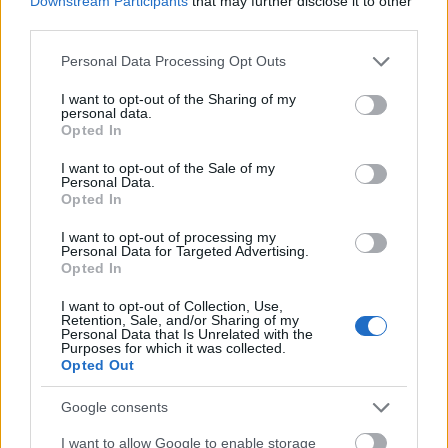
Downstream Participants
that may further disclose it to other
εβδομάδας μέσα από το υπερπλήρες Πρόγραμμα TV του
third parties.
Gazzetta. Ακολούθησέ μας και στο
Google News
.
Please note that this website/app uses one or more Google
Personal Data Processing Opt Outs
services and may gather and store information including but
not limited to your visit or usage behaviour. You may click to
I want to opt-out of the Sharing of my
personal data.
grant or deny consent to Google and its third-party tags to
ΔΙΑΒΑΣΕ ΑΚΟΜΗ:
Opted In
use your data for below specified purposes in below Google
consent section.
Μοκόκα: «Θα δώσω τα πάντα για τον Άρη»
I want to opt-out of the Sale of my
Personal Data.
Opted In
Μοκόκα: Το «ομορφότερο σουτ στον πλανήτη» υπό το
βλέμμα της μητέρας του και η διαδρομή του μέχρι τον
I want to opt-out of processing my
Personal Data for Targeted Advertising.
Άρη
Opted In
Οι μεταγραφές της ημέρας στο μπάσκετ: Ενίσχυση για
I want to opt-out of Collection, Use,
Άρη και ΑΕΚ
Retention, Sale, and/or Sharing of my
Personal Data that Is Unrelated with the
Purposes for which it was collected.
Opted Out
Google consents
37
I want to allow Google to enable storage