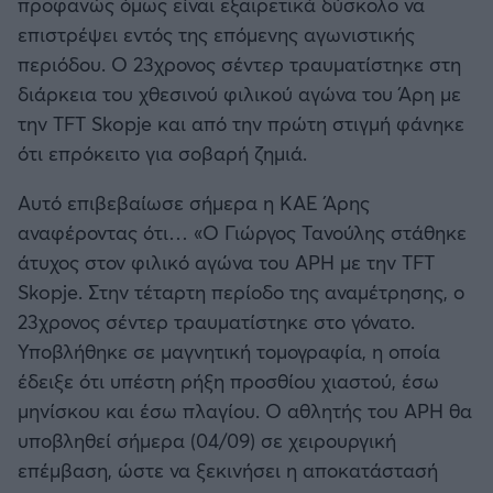
προφανώς όμως είναι εξαιρετικά δύσκολο να
Καλαμάτα
επιστρέψει εντός της επόμενης αγωνιστικής
Μπάσκετ: Κίνα
περιόδου. Ο 23χρονος σέντερ τραυματίστηκε στη
Ηρακλής
διάρκεια του χθεσινού φιλικού αγώνα του Άρη με
Προολυμπιακό Τουρνουά
την TFT Skopje και από την πρώτη στιγμή φάνηκε
Μπαρτσελόνα
ότι επρόκειτο για σοβαρή ζημιά.
Προκριματικά EUROBASKET
Ρεάλ Μαδρίτης
Αυτό επιβεβαίωσε σήμερα η ΚΑΕ Άρης
EUROBASKET 2025
αναφέροντας ότι… «Ο Γιώργος Τανούλης στάθηκε
Ατλέτικο Μαδρίτης
άτυχος στον φιλικό αγώνα του ΑΡΗ με την TFT
Προκριματικά MUNDOBASKET
Skopje. Στην τέταρτη περίοδο της αναμέτρησης, ο
Μάντσεστερ Γιουνάιτεντ
23χρονος σέντερ τραυματίστηκε στο γόνατο.
Παγκόσμιο Κύπελλο
Υποβλήθηκε σε μαγνητική τομογραφία, η οποία
Μάντσεστερ Σίτι
έδειξε ότι υπέστη ρήξη προσθίου χιαστού, έσω
EUROBASKET Γυναικών 2025
μηνίσκου και έσω πλαγίου. Ο αθλητής του ΑΡΗ θα
Λίβερπουλ
υποβληθεί σήμερα (04/09) σε χειρουργική
Ολυμπιακοί Αγώνες Μπάσκετ
επέμβαση, ώστε να ξεκινήσει η αποκατάστασή
Τσέλσι