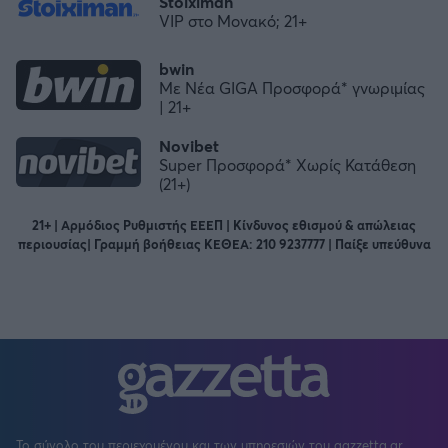
Stoiximan
VIP στο Μονακό; 21+
bwin
Με Νέα GIGA Προσφορά* γνωριμίας
| 21+
Novibet
Super Προσφορά* Χωρίς Κατάθεση
(21+)
21+ | Αρμόδιος Ρυθμιστής ΕΕΕΠ | Κίνδυνος εθισμού & απώλειας
περιουσίας| Γραμμή βοήθειας ΚΕΘΕΑ: 210 9237777 | Παίξε υπεύθυνα
Το σύνολο του περιεχομένου και των υπηρεσιών του gazzetta.gr