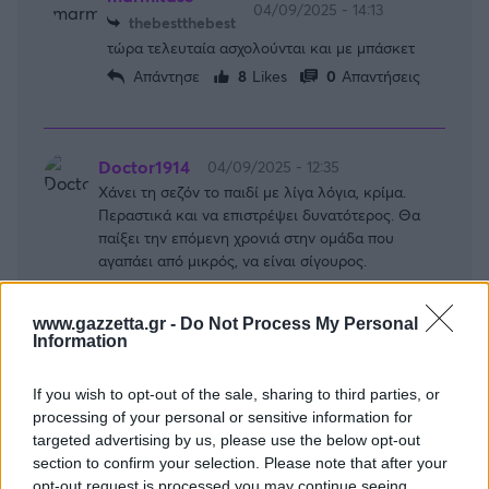
04/09/2025 - 14:13
thebestthebest
τώρα τελευταία ασχολούνται και με μπάσκετ
Απάντησε
8
Likes
0
Απαντήσεις
Doctor1914
04/09/2025 - 12:35
Χάνει τη σεζόν το παιδί με λίγα λόγια, κρίμα.
Περαστικά και να επιστρέψει δυνατότερος. Θα
παίξει την επόμενη χρονιά στην ομάδα που
αγαπάει από μικρός, να είναι σίγουρος.
Απάντησε
4
Likes
0
Απαντήσεις
www.gazzetta.gr -
Do Not Process My Personal
Information
X MAN
04/09/2025 - 12:09
If you wish to opt-out of the sale, sharing to third parties, or
Πραγματικά πολύ κρίμα για τον Γιώργο. Θα ήταν
processing of your personal or sensitive information for
η χρονιά που θα προσπαθούσε το στεπ απ. Τι να
targeted advertising by us, please use the below opt-out
πούμε, περαστικά κ καλή επάνοδο
section to confirm your selection. Please note that after your
Απάντησε
8
Likes
0
Απαντήσεις
opt-out request is processed you may continue seeing