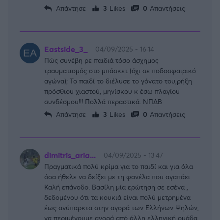
Απάντησε
3
Likes
0
Απαντήσεις
Eastside_3_
04/09/2025 - 16:14
Πώς συνέβη ρε παιδιά τόσο άσχημος
τραυματισμός στο μπάσκετ (όχι σε ποδοσφαιρικό
αγώνα); Το παιδί το διέλυσε το γόνατο του,ρήξη
πρόσθιου χιαστού, μηνίσκου κ έσω πλαγίου
συνδέσμου!!! Πολλά περαστικά. ΝΠΔΒ
Απάντησε
3
Likes
0
Απαντήσεις
dimitris_aria...
04/09/2025 - 13:47
Πραγματικά πολύ κρίμα για το παιδί και για όλα
όσα ήθελε να δείξει με τη φανέλα που αγαπάει .
Καλή επάνοδο. Βασίλη μία ερώτηση σε εσένα ,
δεδομένου ότι τα κουκιά είναι πολύ μετρημένα
έως ανύπαρκτα στην αγορά των Ελλήνων Ψηλών,
να περιμένουμε αγορά από άλλη ελληνική ομάδα