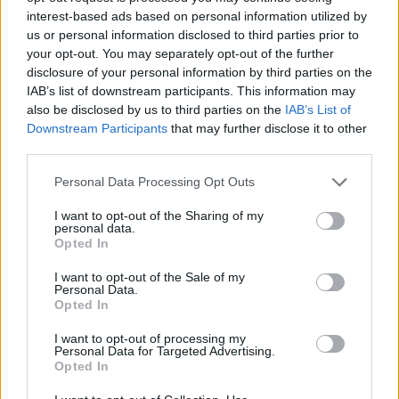
interest-based ads based on personal information utilized by
us or personal information disclosed to third parties prior to
your opt-out. You may separately opt-out of the further
The Myst
04/09/2025 - 12:06
disclosure of your personal information by third parties on the
Όχι ρε το κοπέλι! Το χειρότερο δυνατόν σενάριο!
IAB’s list of downstream participants. This information may
Περαστικά Τανούλαρε, σου εύχομαι να βγεις πιο
also be disclosed by us to third parties on the
IAB’s List of
δυνατός από όλο αυτό...
Downstream Participants
that may further disclose it to other
Απάντησε
7
Likes
0
Απαντήσεις
third parties.
Please note that this website/app uses one or more Google
Personal Data Processing Opt Outs
services and may gather and store information including but
not limited to your visit or usage behaviour. You may click to
I want to opt-out of the Sharing of my
«
1
»
personal data.
grant or deny consent to Google and its third-party tags to
Opted In
use your data for below specified purposes in below Google
consent section.
I want to opt-out of the Sale of my
Personal Data.
Opted In
BEST OF
INTERNET
I want to opt-out of processing my
Personal Data for Targeted Advertising.
Opted In