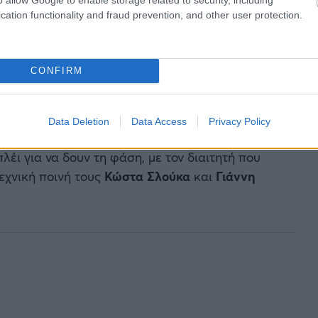
cation functionality and fraud prevention, and other user protection.
CONFIRM
Data Deletion
Data Access
Privacy Policy
λέι για να δουν τη φάση, με τον διαιτητή που
τεχνική ποινή τους
Κώστα Σλούκα
και
Γιάννη