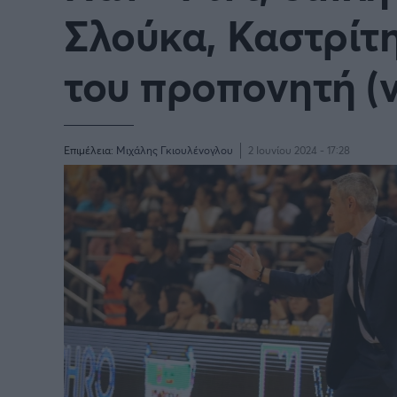
Σλούκα, Καστρίτη
BASKETAKI
EURO
του προπονητή (v
Επιμέλεια:
Μιχάλης Γκιουλένογλου
2 Ιουνίου 2024 - 17:28