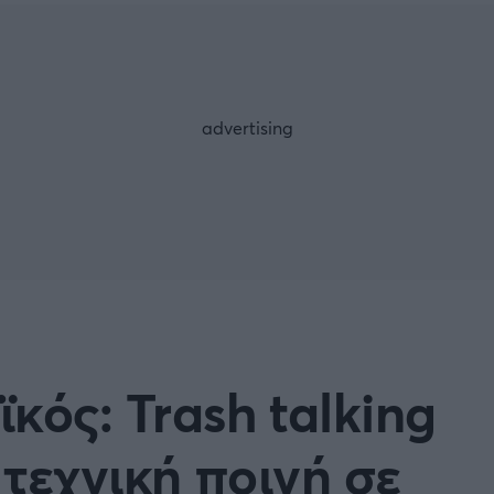
Μια Ιστο
Μιχάλης Τσαμπάς
Δημήτρης Τσ
WNBA
Άρση Βαρών
άσκετ Γυναικών
Α2 Μπάσκετ - ELITE LEAG
ετ: Τουρκία
Κύπελλο Ελλάδας Μπάσκε
FOLLOW US
ετ: Γαλλία
ABA LIGA
ετ: Λιθουανία
Μπάσκετ: Κίνα
Προκριματικά
BASKET 2025
κός: Trash talking
MUNDOBASKET
ιακοί Αγώνες Μπάσκετ
ΟΠΑΠ BASKET LEAGUE
 τεχνική ποινή σε