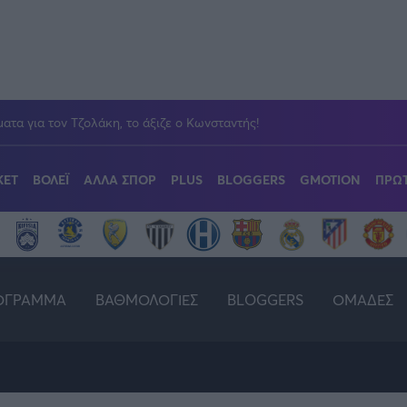
ατα για τον Τζολάκη, το άξιζε ο Κωνσταντής!
ΚΕΤ
ΒΟΛΕΪ
ΑΛΛΑ ΣΠΟΡ
PLUS
BLOGGERS
GMOTION
ΠΡΩΤ
WETTEN
ague
gue
Κοινωνία
Δημήτρης Βέργος
Οδηγός F1
GAZZ FLOOR BY NOVIBET
Super League 2
EuroLeague
Volley League Γυναικών
Χάντμπολ
Διεθνή
Βασίλης Βλαχ
GMotion WR
POLE POSIT
Champio
Champio
Pre Lea
Πόλο
GAZZETTA ACTS
GAZZET
Gazzetta For Her
Unique
ΟΓΡΑΜΜΑ
ΒΑΘΜΟΛΟΓΙΕΣ
BLOGGERS
ΟΜΑΔΕΣ
ET
Υγεία
Αντώνης Καλκαβούρας
Showbiz
Αντώνης Καρ
Κύπελλο Ελλάδας
Elite League
Champions League
Κολύμβηση
Premier
Α1 Γυνα
CEV Cu
Μπιτς Βό
Θέμα Ισότητας
Wyscout 
Για τον Αλέξανδρο
InStat An
Κώστας Νικολακόπουλος
Γιάννης Πάλλ
Mundobasket
Bundesliga
Ξιφασκία
Ligue 1
Basketak
Σκοποβο
#GiatonAlki
Συνεντεύ
XIMAN GBL
EUROLEAGUE
Γιάννης Σερέτης
Σταύρος Σουν
Η μητρότητα στον πάγκο
Μεγάλη 
Wyscout Analysis
Τζούντο
Ευρώπη
Πινγκ - 