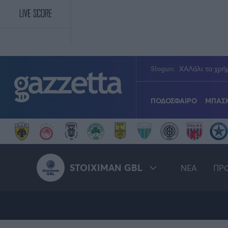
Παράκαμψη προς το κυρίως περιεχόμενο
Slogun:
ΧΑΛάλι τα χρήμ
ΠΟΔΟΣΦΑΙΡΟ
ΜΠΑΣ
Πολιτική
Νίκος Αθανασίου
GMotion F1
GALACTICOS BY INTER
Stoiximan Super Le
Stoiximan GBL
Novibet Volley Lea
Τένις
PODCASTS
ΣΠΛΙΤ
STOIXIMAN GBL
NEA
ΠΡ
Τεχνολογία
Ανδρέας Δημάτος
ΜΕΤΑΒΙΒΑΣΗ BY NOVIB
Conference League
Εθνική Μπάσκετ
Κύπελλο Γυναικών
Γυμναστική
Transfer Stories
gMotion
Γιώργος Κούβαρης
Serie A
EuroCup
Κωπηλασία
Όλες οι διοργανώσεις
STOI
Γιώργος Σακελλαρίου
Μουντιάλ 2026
Τάε κβον ντο