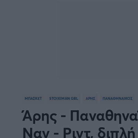
BASKETBALL CHAMPIONS
Γιώργος Τσακίρης
NBA
Πυγμαχία
LEAGUE
VTB LEAGUE
Α1 Μπ
Μπάσκετ: Ισπανία
Μπάσκ
Μπάσκετ: Ιταλία
Μπάσκ
Μπάσκετ: Ισραήλ
Μπάσκ
ΜΠΑΣΚΕΤ
STOIXIMAN GBL
ΑΡΗΣ
ΠΑΝΑΘΗΝΑΙΚΟΣ
Προκριματικά EUROBASKET
EURO
Άρης - Παναθηναϊ
EUROBASKET Γυναικών 2025
Ολυμπ
Ναν - Ριντ, διπλή