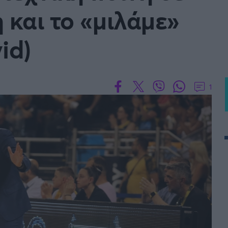
 και το «μιλάμε»
BASKET U20
Τουρνουά Ακρόπολις 2025
id)
1