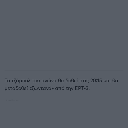
Το τζάμπολ του αγώνα θα δοθεί στις 20:15 και θα
μεταδοθεί «ζωντανά» από την ΕΡΤ-3.