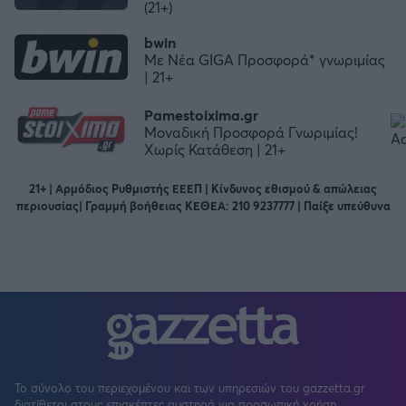
(21+)
bwin
Με Νέα GIGA Προσφορά* γνωριμίας
| 21+
Pamestoixima.gr
Μοναδική Προσφορά Γνωριμίας!
Χωρίς Κατάθεση | 21+
21+ | Αρμόδιος Ρυθμιστής ΕΕΕΠ | Κίνδυνος εθισμού & απώλειας
περιουσίας| Γραμμή βοήθειας ΚΕΘΕΑ: 210 9237777 | Παίξε υπεύθυνα
Το σύνολο του περιεχομένου και των υπηρεσιών του gazzetta.gr
διατίθεται στους επισκέπτες αυστηρά για προσωπική χρήση.