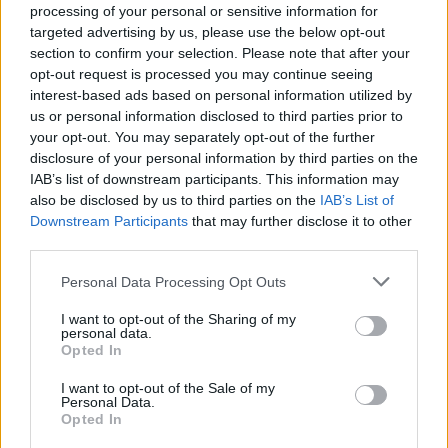
processing of your personal or sensitive information for
targeted advertising by us, please use the below opt-out
section to confirm your selection. Please note that after your
opt-out request is processed you may continue seeing
interest-based ads based on personal information utilized by
us or personal information disclosed to third parties prior to
your opt-out. You may separately opt-out of the further
disclosure of your personal information by third parties on the
IAB’s list of downstream participants. This information may
also be disclosed by us to third parties on the
IAB’s List of
Downstream Participants
that may further disclose it to other
third parties.
Please note that this website/app uses one or more Google
Personal Data Processing Opt Outs
services and may gather and store information including but
not limited to your visit or usage behaviour. You may click to
I want to opt-out of the Sharing of my
personal data.
grant or deny consent to Google and its third-party tags to
Opted In
use your data for below specified purposes in below Google
consent section.
I want to opt-out of the Sale of my
Personal Data.
Opted In