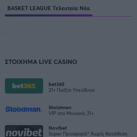
BASKET LEAGUE Τελευταία Νέα
ΣΤΟΙΧΗΜΑ LIVE CASINO
bet365
21+ Παίξτε Υπεύθυνα
Stoiximan
VIP στο Μονακό; 21+
Novibet
Super Προσφορά* Χωρίς Κατάθεση