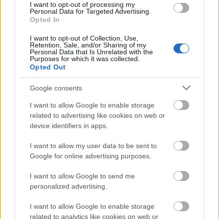
I want to opt-out of processing my
Personal Data for Targeted Advertising.
Opted In
I want to opt-out of Collection, Use,
Retention, Sale, and/or Sharing of my
Personal Data that Is Unrelated with the
Purposes for which it was collected.
Opted Out
ΠΑΟΚ - Κολοσσός (20:15, ΕΡΤ-3)
Google consents
I want to allow Google to enable storage
Η κατάταξη
related to advertising like cookies on web or
device identifiers in apps.
Παναθηναϊκός 9-0
I want to allow my user data to be sent to
Ολυμπιακός 8-1
Google for online advertising purposes.
Προμηθέας 7-2
I want to allow Google to send me
Περιστέρι 5-4
personalized advertising.
Άρης 5-4
I want to allow Google to enable storage
ΑΕΚ 4-5
related to analytics like cookies on web or