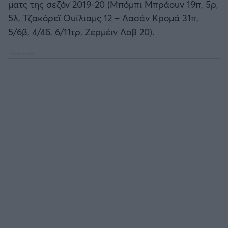
ματς της σεζόν 2019-20 (Μπόμπι Μπράουν 19π, 5ρ,
5λ, Τζακόρεϊ Ουίλιαμς 12 – Λασάν Κρομά 31π,
5/6β, 4/4δ, 6/11τρ, Ζερμέιν Λοβ 20).