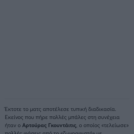
Έκτοτε το ματς αποτέλεσε τυπική διαδικασία.
Εκείνος που πήρε πολλές μπάλες στη συνέχεια
ήταν ο
Αρτούρας Γκουντάιτις
, ο οποίος «τελείωσε»
πολλές φάσεις από το «ζωγραφιστό» με