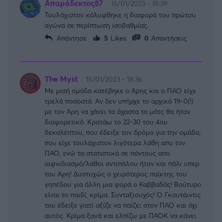
Απαράδεκτος87
15/01/2023 - 18:39
Τουλάχιστον κάλυφθηκε η διαφορά του πρώτου
αγώνα σε περίπτωση ισοβαθμίας.
Απάντησε
5
Likes
0
Απαντήσεις
The Myst
15/01/2023 - 18:36
Με μισή ομάδα κατέβηκε ο Αρης και ο ΠΑΟ είχε
τρελά ποσοστά. Αν δεν υπήρχε το αρχικό 19-0(!)
με τον Αρη να χάνει τα άχαστα το μάτς θα ήταν
διαφορετικό. Κρατάω το 22-30 του 4ου
δεκαλέπτου, που έδειξε τον δρόμο για την ομάδα,
που είχε τουλάχιστον λιγότερα λάθη απο τον
ΠΑΟ, ενώ τα στατιστικά σε πόντους απο
αιφνιδιασμό/λάθοι αντιπάλου ήταν και πάλι υπερ
του Αρη! Δυστυχώς ο χειρότερος παίκτης του
γηπέδου για άλλη μια φορά ο Καββαδάς! Βούτυρο
είναι το παιδί, κρίμα. Συνταξιουχός! Ο Γκουτάιντις
του έδειξε γιατί αξίζε να παίζει στον ΠΑΟ και όχι
αυτός. Κρίμα ξανά και ελπίζω με ΠΑΟΚ να κάνει