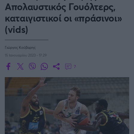
Οδηγός F1
CEV Cup
Τεχνολογία
Απολαυστικός Γουόλτερς,
Παναγιώτης Δαλαταριώφ
Κολύμβηση
ΑΘΛΗΤΙΚΕΣ ΜΕΤΑΔΟΣΕΙΣ
Bundesliga
EuroCup
GMotion WRC
NBA
Υγεία
Challenge Cup
καταιγιστικοί οι «πράσινοι»
Ανδρέας Δημάτος
Μπιτς Βόλεϊ
Ligue 1
Mundobasket
GMotion MotoGP
LIVE SCORE
Showbiz
Αντώνης Καλκαβούρας
(vids)
WNBA
Ιστιοπλοΐα
Basketaki
Εθνική Ελλάδος
GWOMEN
Αντώνης Καρπετόπουλος
Eurobasket
Κωπηλασία
Μουντιάλ 2026
Δημήτρης Κατσιώνης
G-LEAGUE
ΑΘΛΗΤΙΚΗ ΗΧΩ
Ξιφασκία
Γιώργος Κούβαρης
Wyscout Analysis
Γιώργος Κούβαρης
ΕΚΠΟΜΠΕΣ
Σκοποβολή
15 Ιανουαρίου 2023 - 17:29
Ευρώπη
VTB LEAGUE
Κώστας Νικολακόπουλος
GALACTICOS BY INTERWETTEN
Κόσμος
Πάλη
ΟΜΑΔΕΣ
7
Γιάννης Πάλλας
GAZZ FLOOR BY NOVIBET
Α1 Μπάσκετ Γυναικών
Νίκος Παπαδογιάννης
Τάε κβον ντο
ΑΕΚ
PODCASTS
POLE POSITION BY ALLWYN
Γιώργος Σακελλαρίου
Τζούντο
ΣΠΛΙΤ
Α2 Μπάσκετ - ELITE LEAGUE
OLD SCHOOL
GAZZETTA ACTS
Γιάννης Σερέτης
Ολυμπιακός
Πινγκ - πονγκ
Transfer Stories
ΜΕΤΑΒΙΒΑΣΗ BY NOVIBET
Gazzetta For Her
Σταύρος Σουντουλίδης
GAZZETTA SPECIALS
gMotion
FIBA EUROPE CUP
Μαχητικά Αθλήματα
Θέμα Ισότητας
Δημήτρης Τομαράς
ΠΑΟΚ
Unique
Πυγμαχία
Για τον Αλέξανδρο
Γιώργος Τσακίρης
Wyscout Analysis
Μπάσκετ: Ισπανία
Άρση Βαρών
#GiatonAlki
Παναθηναϊκός
Μιχάλης Τσαμπάς
InStat Analysis