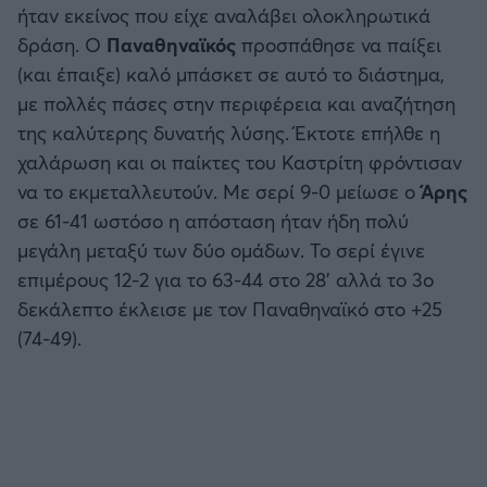
ήταν εκείνος που είχε αναλάβει ολοκληρωτικά
δράση. Ο
Παναθηναϊκός
προσπάθησε να παίξει
(και έπαιξε) καλό μπάσκετ σε αυτό το διάστημα,
με πολλές πάσες στην περιφέρεια και αναζήτηση
της καλύτερης δυνατής λύσης. Έκτοτε επήλθε η
χαλάρωση και οι παίκτες του Καστρίτη φρόντισαν
να το εκμεταλλευτούν. Με σερί 9-0 μείωσε ο
Άρης
σε 61-41 ωστόσο η απόσταση ήταν ήδη πολύ
μεγάλη μεταξύ των δύο ομάδων. Το σερί έγινε
επιμέρους 12-2 για το 63-44 στο 28' αλλά το 3ο
δεκάλεπτο έκλεισε με τον Παναθηναϊκό στο +25
(74-49).