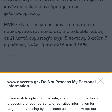
κανένα περιθώριο αντίδρασης στους
φιλοξενούμενους.
MVP:
Ο Νέιτ Γουόλτερς έκανε τα πάντα στο
παρκέ φτάνοντας κοντά στο triple double καθώς
σε 21 λεπτά συμμετοχής είχε 15 πόντους, 8 ασίστ, 7
ριμπάουντ, 3 κλεψίματα αλλά και 3 λάθη.
www.gazzetta.gr -
Do Not Process My Personal
Information
If you wish to opt-out of the sale, sharing to third parties, or
processing of your personal or sensitive information for
targeted advertising by us, please use the below opt-out