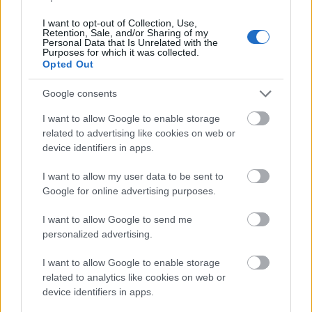
δουλειά του (16π., 5/6δίπ., 6/7β., 4ριμπ.) ενώ σε
καλό απόγευμα βρέθηκαν και οι Γ. Καλαϊτζάκης
I want to opt-out of Collection, Use,
Retention, Sale, and/or Sharing of my
και Γουίλιαμς.
Personal Data that Is Unrelated with the
Purposes for which it was collected.
Opted Out
ΑΔΥΝΑΜΟΣ ΚΡΙΚΟΣ:
Ο Χόρχλερ μπορεί να είχε
00 πόντους αλλά ξεκίνησε το ματς με 0/10 σουτ,
Google consents
ενώ δεν βοήθησαν ουτε ο Νετζήπογλου, αλλά ούτε
I want to allow Google to enable storage
και ο Πακ.
related to advertising like cookies on web or
device identifiers in apps.
ΤΙ ΕΓΙΝΕ ΣΤΟΝ Α' ΓΥΡΟ:
Άρης – Παναθηναϊκός
69-65
I want to allow my user data to be sent to
Google for online advertising purposes.
I want to allow Google to send me
personalized advertising.
I want to allow Google to enable storage
related to analytics like cookies on web or
device identifiers in apps.