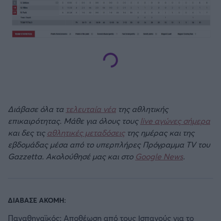
Διάβασε όλα τα
τελευταία νέα
της αθλητικής
επικαιρότητας. Μάθε για όλους τους
live αγώνες σήμερα
και δες τις
αθλητικές μεταδόσεις
της ημέρας και της
εβδομάδας μέσα από το υπερπλήρες Πρόγραμμα TV του
Gazzetta. Ακολούθησέ μας και στο
Google News
.
ΔΙΑΒΑΣΕ ΑΚΟΜΗ:
Παναθηναϊκός: Αποθέωση από τους Ισπανούς για το