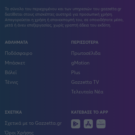
Το σύνολο του περιεχομένου και των υπηρεσιών του gazzetta.gr
διατίθεται στους επισκέπτες αυστηρά για προσωπική χρήση.
Απαγορεύεται η χρήση ή επανεκπομπή του, σε οποιοδήποτε μέσο,
μετά ή άνευ επεξεργασίας, χωρίς γραπτή άδεια του εκδότη.
ΑΘΛΗΜΑΤΑ
ΠΕΡΙΣΣΟΤΕΡΑ
Ποδόσφαιρο
Πρωτοσέλιδα
Μπάσκετ
gMotion
Βόλεϊ
Plus
Τέννις
Gazzetta TV
Τελευταία Νέα
FOLLOW US
ΣΧΕΤΙΚΑ
ΚΑΤΕΒΑΣΕ ΤΟ APP
Android
IOS
Huawei
Σχετικά με το Gazzetta.gr
Όροι Χρήσης