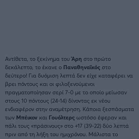
Αντίθετα, το ξεκίνημα του
Άρη
στο πρώτο
δεκάλεπτο, το έκανε ο
Παναθηναϊκός
στο
δεύτερο! Για δυόμιση λεπτά δεν είχε καταφέρει να
βρει πόντους και οι φιλοξενούμενοι
πραγματοποίησαν σερί 7-0 με το οποίο μείωσαν
στους 10 πόντους (24-14) δίνοντας εκ νέου
ενδιαφέρον στην αναμέτρηση. Κάποια ξεσπάσματα
των
Μπέικον
και
Γουόλτερς
ωστόσο έφεραν και
πάλι τους «πράσινους» στο +17 (39-22) δύο λεπτά
πριν από τη λήξη του ημιχρόνου. Μάλιστα το