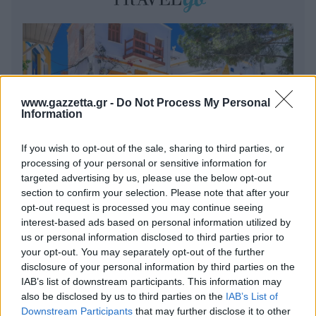
www.gazzetta.gr -
Do Not Process My Personal
Information
If you wish to opt-out of the sale, sharing to third parties, or
processing of your personal or sensitive information for
targeted advertising by us, please use the below opt-out
section to confirm your selection. Please note that after your
opt-out request is processed you may continue seeing
6 γραφικά χωριά των Κυκλάδων που αξίζει να
interest-based ads based on personal information utilized by
ανακαλύψετε
us or personal information disclosed to third parties prior to
your opt-out. You may separately opt-out of the further
7 έξυπνα tips για να φτιάξετε γρήγορα τη βαλίτσα
disclosure of your personal information by third parties on the
των διακοπών
IAB’s list of downstream participants. This information may
also be disclosed by us to third parties on the
IAB’s List of
Downstream Participants
that may further disclose it to other
Η εξωτική παραλία της Πάργας που θα λατρέψετε