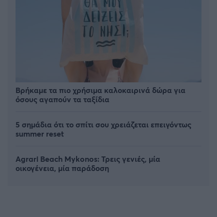
Βρήκαμε τα πιο χρήσιμα καλοκαιρινά δώρα για
όσους αγαπούν τα ταξίδια
5 σημάδια ότι το σπίτι σου χρειάζεται επειγόντως
summer reset
Agrari Beach Mykonos: Τρεις γενιές, μία
οικογένεια, μία παράδοση