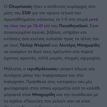
Καλαμάτα
Ο
Ολυμπιακός
ήταν ο απόλυτος κυρίαρχος στο
Μπάσκετ: Κίνα
ματς του
ΣΕΦ
για τον πρώτο τελικό του
Ηρακλής
πρωταθλήματος κάνοντας το 1-0 στη σειρά
μετά
Προολυμπιακό Τουρνουά
τη νίκη του με 74-61
επί του
Παναθηναϊκού
. Στον
Μπαρτσελόνα
συγκεκριμένο αγώνα, βέβαια, υπήρξαν και
Προκριματικά EUROBASKET
εντάσεις όσο εκείνος κυλούσε προς το τέλος του
Ρεάλ Μαδρίτης
με τους
Τάιλερ Ντόρσεϊ
και
Λευτέρη Μποχωρίδη
EUROBASKET 2025
να ανοίγουν το δικό τους «μέτωπο» στο παρκέ
Ατλέτικο Μαδρίτης
έχοντας αρκετές, αλλά μικρές, στιγμές αψιμαχίας.
Προκριματικά MUNDOBASKET
Μάντσεστερ Γιουνάιτεντ
Μάλιστα, ο «
ερυθρόλευκος
» γκαρντ έδωσε και
Παγκόσμιο Κύπελλο
συνέχεια μέσω του λογαριασμού του στο
Μάντσεστερ Σίτι
Instagram. Πρόσθεσε στις «ιστορίες» του μία
EUROBASKET Γυναικών 2025
φωτογραφία στην οποία κρεμιέται από το καλάθι
Λίβερπουλ
μπροστά στον
Μποχωρίδη
και την συνόδευσε με
Ολυμπιακοί Αγώνες Μπάσκετ
το σχόλιο
«Παγκίτες που μιλούν σαν να είναι
Τσέλσι