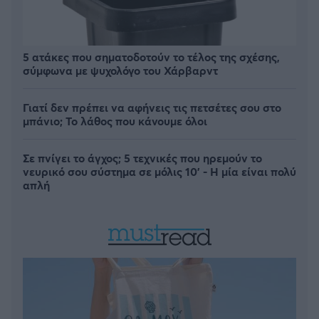
5 ατάκες που σηματοδοτούν το τέλος της σχέσης,
σύμφωνα με ψυχολόγο του Χάρβαρντ
Γιατί δεν πρέπει να αφήνεις τις πετσέτες σου στο
μπάνιο; Το λάθος που κάνουμε όλοι
Σε πνίγει το άγχος; 5 τεχνικές που ηρεμούν το
νευρικό σου σύστημα σε μόλις 10' - Η μία είναι πολύ
απλή