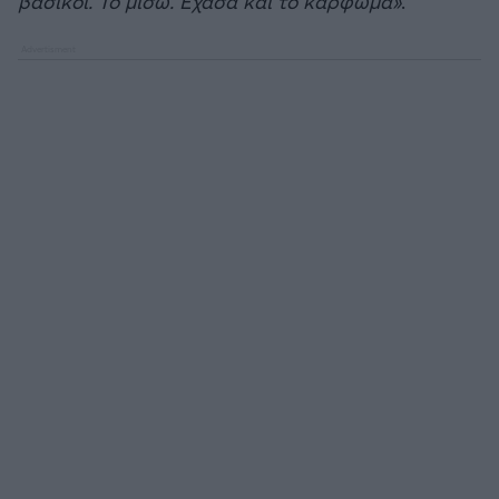
βασικοί. Το μισώ. Έχασα και το κάρφωμα»
.
ΟΠΑΠ BASKET LEAGUE
Άρσεναλ
Προολυμπιακό τουρνουά μπάσκετ
Γιουβέντους
BASKETAKI
Μίλαν
EUROBASKET U20
Ίντερ
Τουρνουά Ακρόπολις 2025
Μπάγερν Μονάχου
Παρί Σεν Ζερμέν