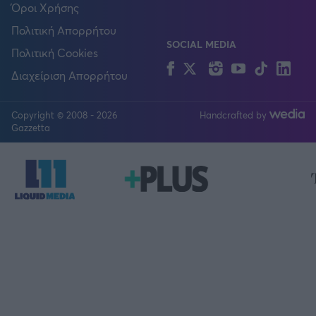
Όροι Χρήσης
Πολιτική Απορρήτου
SOCIAL MEDIA
Πολιτική Cookies
Facebook
Twitter
Instagram
YouTube
TikTok
Lin
Διαχείριση Απορρήτου
Copyright © 2008 - 2026
Handcrafted by
FOLLOW US
Gazzetta