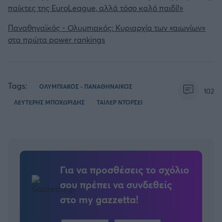
παίκτες της EuroLeague, αλλά τόσο καλό παιδί!»
Παναθηναϊκός - Ολυμπιακός: Κυριαρχία των «αιωνίων»
στα πρώτα power rankings
Tags:
ΟΛΥΜΠΙΑΚΟΣ - ΠΑΝΑΘΗΝΑΙΚΟΣ
102
ΛΕΥΤΕΡΗΣ ΜΠΟΧΩΡΙΔΗΣ
ΤΑΙΛΕΡ ΝΤΟΡΣΕΙ
Για να προσθέσεις το σχόλιο
σου πρέπει να συνδεθείς
στο my gazzetta!