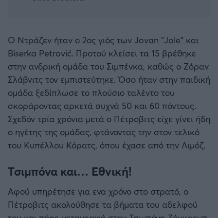
Καλαμάτα
Μπάσκετ: Κίνα
Ηρακλής
Ο Ντράζεν ήταν ο 2ος γιός των Jovan "Jole" και
Προολυμπιακό Τουρνουά
Biserka Petrović. Προτού κλείσει τα 15 βρέθηκε
Μπαρτσελόνα
στην ανδρική ομάδα του Σιμπένκα, καθώς ο Ζόραν
Προκριματικά EUROBASKET
Σλάβνιτς τον εμπιστεύτηκε. Όσο ήταν στην παιδική
Ρεάλ Μαδρίτης
ομάδα ξεδίπλωσε το πλούσιο ταλέντο του
EUROBASKET 2025
σκοράροντας αρκετά συχνά 50 και 60 πόντους.
Ατλέτικο Μαδρίτης
Σχεδόν τρία χρόνια μετά ο Πέτροβιτς είχε γίνει ήδη
Προκριματικά MUNDOBASKET
ο ηγέτης της ομάδας, φτάνοντας την στον τελικό
Μάντσεστερ Γιουνάιτεντ
του Κυπέλλου Κόρατς, όπου έχασε από την Λιμόζ.
Παγκόσμιο Κύπελλο
Μάντσεστερ Σίτι
Τσιμπόνα και… Εθνική!
EUROBASKET Γυναικών 2025
Αφού υπηρέτησε για ενα χρόνο στο στρατό, ο
Λίβερπουλ
Ολυμπιακοί Αγώνες Μπάσκετ
Πέτροβιτς ακολούθησε τα βήματα του αδελφού
του και πήρε μεταγραφή στην Τσιμπόνα Ζάγκρεμπ.
Τσέλσι