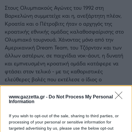
Στους Ολυμπιακούς Αγώνες του 1992 στη
Βαρκελώνη συμμετείχε και η, ανεξάρτητη πλέον,
Κροατία και ο Πέτροβιτς ήταν ο αρχηγός της
κροατικής εθνικής ομάδας καλαθοσφαίρισης στο
Ολυμπιακό τουρνουά. Χάνοντας μόνο από την
Αμερικανική Dream Team, του Τζόρνταν και των
άλλων αστέρων, σε παιχνίδια νοκ-άουτ, η δυνατή
και εμπνευσμένη κροατική ομάδα κατάφερε να
φτάσει στον τελικό - με τις καθοριστικές
ελεύθερες βολές που εκτέλεσε ο ίδιος ο
Πέτροβιτς στον ημιτελικό με τη, διαλυμένη πια,
Σοβιετική Ένωση.
www.gazzetta.gr -
Do Not Process My Personal
Information
If you wish to opt-out of the sale, sharing to third parties, or
processing of your personal or sensitive information for
targeted advertising by us, please use the below opt-out