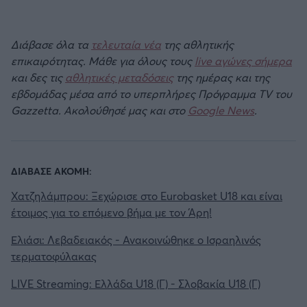
Διάβασε όλα τα
τελευταία νέα
της αθλητικής
επικαιρότητας. Μάθε για όλους τους
live αγώνες σήμερα
και δες τις
αθλητικές μεταδόσεις
της ημέρας και της
εβδομάδας μέσα από το υπερπλήρες Πρόγραμμα TV του
Gazzetta. Ακολούθησέ μας και στο
Google News
.
ΔΙΑΒΑΣΕ ΑΚΟΜΗ:
Χατζηλάμπρου: Ξεχώρισε στο Eurobasket U18 και είναι
έτοιμος για το επόμενο βήμα με τον Άρη!
Ελιάσι: Λεβαδειακός - Ανακοινώθηκε ο Ισραηλινός
τερματοφύλακας
LIVE Streaming: Ελλάδα U18 (Γ) - Σλοβακία U18 (Γ)