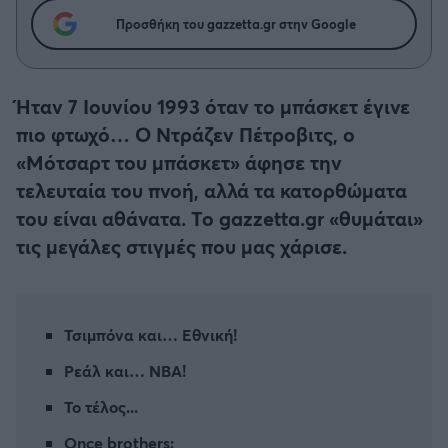
Η μητρότητα στον πάγκο
Δημήτρης Τσορμπατζόγλου
Μπάσκετ: Τουρκία
Συνεντεύξεις
Προσθήκη του gazzetta.gr στην Google
Άρης
Μεγάλη μου Αγάπη
Κύπελλο Ελλάδας Μπάσκετ
Μια Ιστορία από την Πόλη
Λεβαδειακός
Ήταν 7 Ιουνίου 1993 όταν το μπάσκετ έγινε
Μπάσκετ: Γερμανία
πιο φτωχό… Ο Ντράζεν Πέτροβιτς, ο
ΟΦΗ
«Μότσαρτ του μπάσκετ» άφησε την
Μπάσκετ: Ιταλία
τελευταία του πνοή, αλλά τα κατορθώματα
Βόλος
του είναι αθάνατα. Το gazzetta.gr «θυμάται»
Μπάσκετ: Γαλλία
τις μεγάλες στιγμές που μας χάρισε.
Ατρόμητος Αθηνών
ABA LIGA
Κηφισιά
NCAA
Τσιμπόνα και… Εθνική!
Αστέρας Τρίπολης
Ρεάλ και… NBA!
Μπάσκετ: Ισραήλ
Το τέλος...
Παναιτωλικός
Μπάσκετ: Λιθουανία
Once brothers: