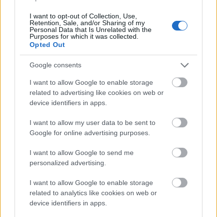
I want to opt-out of Collection, Use,
Retention, Sale, and/or Sharing of my
Personal Data that Is Unrelated with the
Purposes for which it was collected.
Το τελευταίο ματς που αγωνίστηκε ήταν απέναντι
Opted Out
στην Σλοβενία στην Πολωνία στις 6 Ιουνίου του
Google consents
1993. Την αμέσως επόμενη μέρα και ενώ η
I want to allow Google to enable storage
αποστολή της Κροατίας θα αναχωρούσε για την
related to advertising like cookies on web or
Φρανκφούρτη εκείνος παίρνει την απόφαση να
device identifiers in apps.
πάει οδικώς. Έξω από το Ντένκεντορφ με το ρολόι
να δείχνει 17:20 ο Θεός μάλλον πίστεψε ότι αρκετά
I want to allow my user data to be sent to
Google for online advertising purposes.
απολαύσαμε τον "μεγάλο" Ντράζεν και θέλησε να
τον πάρει δίπλα του για να τον βλέπει και εκείνος
I want to allow Google to send me
από κοντά να χορεύει στα παρκέ, μόλις στα 28
personalized advertising.
του...
I want to allow Google to enable storage
related to analytics like cookies on web or
device identifiers in apps.