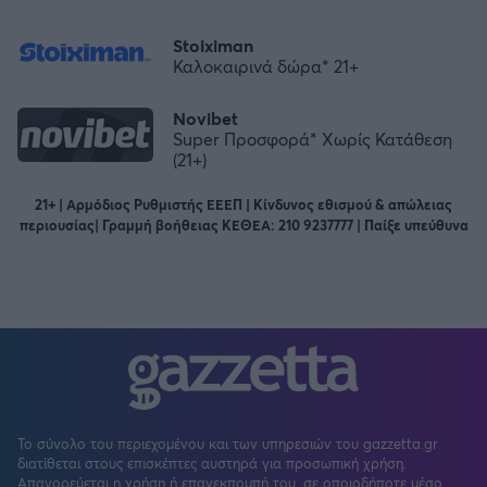
Stoiximan
Καλοκαιρινά δώρα* 21+
Novibet
Super Προσφορά* Χωρίς Κατάθεση
(21+)
21+ | Αρμόδιος Ρυθμιστής ΕΕΕΠ | Κίνδυνος εθισμού & απώλειας
περιουσίας| Γραμμή βοήθειας ΚΕΘΕΑ: 210 9237777 | Παίξε υπεύθυνα
FOLLOW US
Το σύνολο του περιεχομένου και των υπηρεσιών του gazzetta.gr
διατίθεται στους επισκέπτες αυστηρά για προσωπική χρήση.
Απαγορεύεται η χρήση ή επανεκπομπή του, σε οποιοδήποτε μέσο,