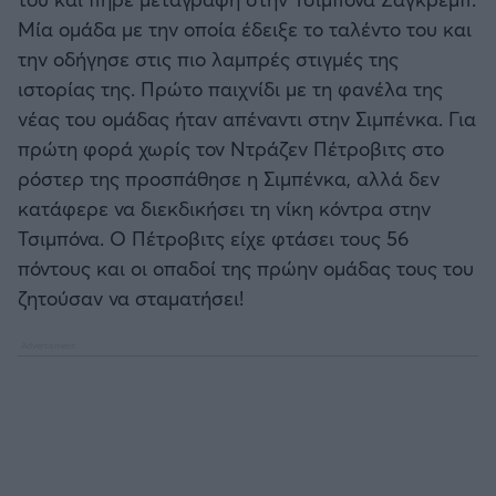
ΟΠΑΠ BASKET LEAGUE
Μία ομάδα με την οποία έδειξε το ταλέντο του και
την οδήγησε στις πιο λαμπρές στιγμές της
Άρσεναλ
Προολυμπιακό τουρνουά μπάσκετ
ιστορίας της. Πρώτο παιχνίδι με τη φανέλα της
νέας του ομάδας ήταν απέναντι στην Σιμπένκα. Για
Γιουβέντους
BASKETAKI
πρώτη φορά χωρίς τον Ντράζεν Πέτροβιτς στο
ρόστερ της προσπάθησε η Σιμπένκα, αλλά δεν
Μίλαν
EUROBASKET U20
κατάφερε να διεκδικήσει τη νίκη κόντρα στην
Τσιμπόνα. Ο Πέτροβιτς είχε φτάσει τους 56
Ίντερ
Τουρνουά Ακρόπολις 2025
πόντους και οι οπαδοί της πρώην ομάδας τους του
ζητούσαν να σταματήσει!
Μπάγερν Μονάχου
Παρί Σεν Ζερμέν