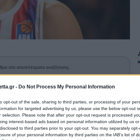
θρα στα αποτελέσματα αναζήτησης.
azzetta.gr στην Google
tta.gr -
Do Not Process My Personal Information
to opt-out of the sale, sharing to third parties, or processing of your per
formation for targeted advertising by us, please use the below opt-out s
 87-78 της Μέγκα λίγες μέρες πριν
r selection. Please note that after your opt-out request is processed y
eing interest-based ads based on personal information utilized by us or
disclosed to third parties prior to your opt-out. You may separately opt-
losure of your personal information by third parties on the IAB’s list of