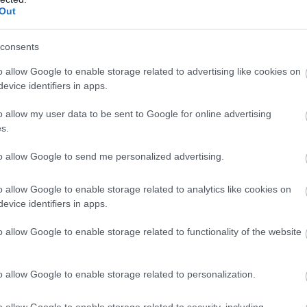
Out
consents
o allow Google to enable storage related to advertising like cookies on
βαίνει τα playoffs, παρόλο που έδωσε μάχη για
evice identifiers in apps.
o allow my user data to be sent to Google for online advertising
s.
to allow Google to send me personalized advertising.
o allow Google to enable storage related to analytics like cookies on
evice identifiers in apps.
ιρότητας. Μάθε για όλους τους
live αγώνες σήμερα
και
o allow Google to enable storage related to functionality of the website
βδομάδας μέσα από το υπερπλήρες Πρόγραμμα TV του
o allow Google to enable storage related to personalization.
o allow Google to enable storage related to security, including