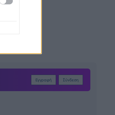
Εγγραφή
Σύνδεση