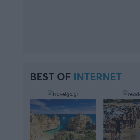
BEST OF
INTERNET