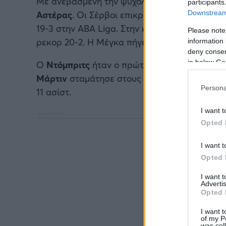
Mε ανεβασμένη την ψυχολογία θα υποδεχθεί 
participants
Downstream 
Αστέρας
. Οι Σέρβοι επικράτησαν με 87-78 τ
19-3 στην ABA Liga. Στην κορυφή της βαθμολ
Please note
ρεκορ 20-2. Η Μέγκα πήγε στο 12-12.
information 
deny consent
in below Go
Ο
Ντόμπριτς
ήταν ο πρώτος σκόρερ των νικητ
Μάρτιν
σταμάτησε στους 16 πόντους και ο
Κα
Persona
11 ασίστ.
I want t
Opted 
I want t
Opted 
I want 
Advertis
Opted 
I want t
of my P
was col