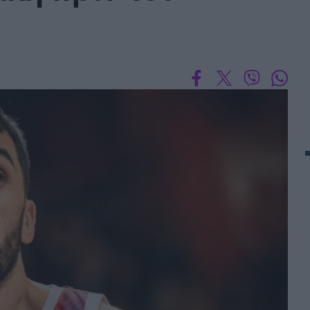
BASKET U20
Τουρνουά Ακρόπολις 2025