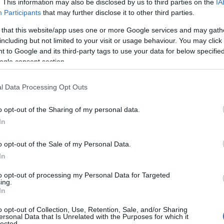
τον
Ολυμπιακό
στη Euroleague (6/4) ο
Ερυθρός
. This information may also be disclosed by us to third parties on the
IA
Participants
that may further disclose it to other third parties.
ης Μέγκα Μπέμαξ και με αυτόν τον τρόπο πήγε στο
ογίας βρίσκεται η Παρτίζαν του Ομπράντοβιτς με
 that this website/app uses one or more Google services and may gath
including but not limited to your visit or usage behaviour. You may click 
 to Google and its third-party tags to use your data for below specifi
ogle consent section.
ών και το κοντέρ έγραψε 23 πόντους, ενώ ο
μπάτσο
τελείωσε με double double, 15 πόντοι και
l Data Processing Opt Outs
o opt-out of the Sharing of my personal data.
In
o opt-out of the Sale of my Personal Data.
In
to opt-out of processing my Personal Data for Targeted
ing.
In
o opt-out of Collection, Use, Retention, Sale, and/or Sharing
ersonal Data that Is Unrelated with the Purposes for which it
lected.