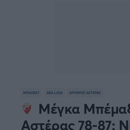
BASKETBALL CHAMPIONS
Γιώργος Τσακίρης
NBA
Πυγμαχία
LEAGUE
VTB LEAGUE
Α1 Μπ
Μπάσκετ: Ισπανία
Μπάσκ
Μπάσκετ: Ιταλία
Μπάσκ
Μπάσκετ: Ισραήλ
Μπάσκ
ΜΠΑΣΚΕΤ
ABA LIGA
ΕΡΥΘΡΟΣ ΑΣΤΕΡΑΣ
Προκριματικά EUROBASKET
EURO
Μέγκα Μπέμαξ
EUROBASKET Γυναικών 2025
Ολυμπ
Αστέρας 78-87: Ν