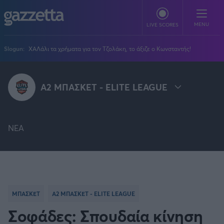
Παράκαμψη προς το κυρίως περιεχόμενο
MENU
LIVE SCORES
Slogun:
ΧΑΛάλι τα χρήματα για τον Τζολάκη, το άξιζε ο Κωνσταντής!
ΠΟΔΟΣΦΑΙΡΟ
Α2 ΜΠΑΣΚΕΤ - ELITE LEAGUE
Stoiximan Super League
ΜΠΑΣΚΕΤ
Super League 2
Stoiximan GBL
Όλες οι διοργανώσεις
ΒΟΛΕΪ
Champions League
NEA
EuroLeague
Novibet Volley League
ΑΛΛΑ ΣΠΟΡ
STOIXIMAN GBL
Europa League
Champions League
Volley League Γυναικών
Τένις
PLUS
Conference League
NBA
EUROLEAGUE
Pre League
Χάντμπολ
Πολιτική
Κύπελλο Ελλάδας
Εθνική Μπάσκετ
BLOGGERS
Κύπελλο Ανδρών
Πόλο
Κοινωνία
Premier League
EUROCUP
Elite League
Νίκος Αθανασίου
ΜΠΑΣΚΕΤ
Α2 ΜΠΑΣΚΕΤ - ELITE LEAGUE
GMOTION
Κύπελλο Γυναικών
Διεθνή
Στίβος
La Liga
Δημήτρης Βέργος
Α1 Γυναικών
Σοφάδες: Σπουδαία κίνηση
GMotion F1
Champions League
Viral
BASKETBALL CHAMPIONS LEAGUE
ΠΡΩΤΟΣΕΛΙΔΑ
Γυμναστική
Serie A
Βασίλης Βλαχόπουλος
Κύπελλο Ελλάδος