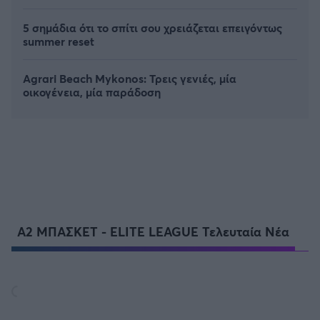
5 σημάδια ότι το σπίτι σου χρειάζεται επειγόντως
summer reset
Agrari Beach Mykonos: Τρεις γενιές, μία
οικογένεια, μία παράδοση
Α2 ΜΠΑΣΚΕΤ - ELITE LEAGUE Τελευταία Νέα