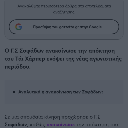
Η μητρότητα στον πάγκο
Δημήτρης Τσορμπατζόγλου
Μπάσκετ: Τουρκία
Συνεντεύξεις
Ανακαλύψτε περισσότερα άρθρα στα αποτελέσματα
Άρης
Μεγάλη μου Αγάπη
αναζήτησης.
Κύπελλο Ελλάδας Μπάσκετ
Μια Ιστορία από την Πόλη
Λεβαδειακός
Προσθήκη του gazzetta.gr στην Google
Μπάσκετ: Γερμανία
ΟΦΗ
Μπάσκετ: Ιταλία
Ο Γ.Σ Σοφάδων ανακοίνωσε την απόκτηση
Βόλος
του Τάι Χάρπερ ενόψει της νέας αγωνιστικής
Μπάσκετ: Γαλλία
περιόδου.
Ατρόμητος Αθηνών
ABA LIGA
Κηφισιά
Αναλυτικά η ανακοίνωση των Σοφάδων:
NCAA
Αστέρας Τρίπολης
Μπάσκετ: Ισραήλ
Σε μια σπουδαία κίνηση προχώρησε ο Γ.Σ
Παναιτωλικός
Σοφάδων
, καθώς
ανακοίνωσε
την απόκτηση του
Μπάσκετ: Λιθουανία