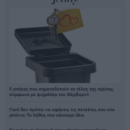
5 ατάκες που σηματοδοτούν το τέλος της σχέσης,
σύμφωνα με ψυχολόγο του Χάρβαρντ
Γιατί δεν πρέπει να αφήνεις τις πετσέτες σου στο
μπάνιο; Το λάθος που κάνουμε όλοι
Σε πνίγει το άγχος; 5 τεχνικές που ηρεμούν το