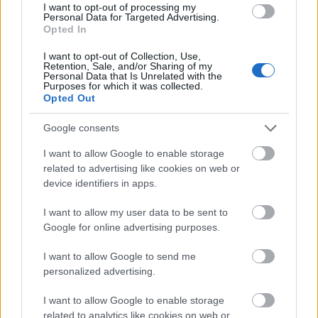
I want to opt-out of processing my
Personal Data for Targeted Advertising.
Opted In
6 γραφικά χωριά των Κυκλάδων που αξίζει να
I want to opt-out of Collection, Use,
ανακαλύψετε
Retention, Sale, and/or Sharing of my
Personal Data that Is Unrelated with the
Purposes for which it was collected.
Opted Out
7 έξυπνα tips για να φτιάξετε γρήγορα τη βαλίτσα
των διακοπών
Google consents
Η εξωτική παραλία της Πάργας που θα λατρέψετε
I want to allow Google to enable storage
related to advertising like cookies on web or
device identifiers in apps.
I want to allow my user data to be sent to
Google for online advertising purposes.
I want to allow Google to send me
personalized advertising.
I want to allow Google to enable storage
related to analytics like cookies on web or