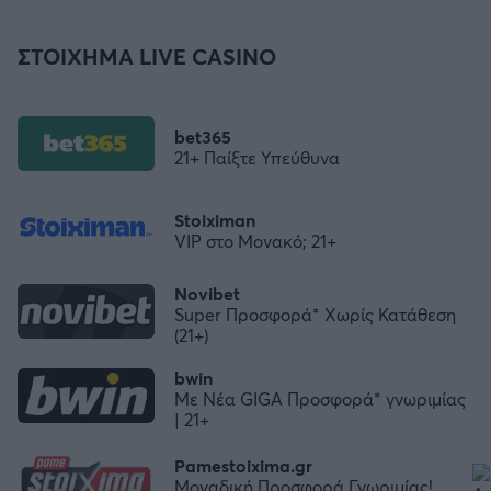
ΣΤΟΙΧΗΜΑ LIVE CASINO
bet365
21+ Παίξτε Υπεύθυνα
Stoiximan
VIP στο Μονακό; 21+
Novibet
Super Προσφορά* Χωρίς Κατάθεση
(21+)
bwin
Με Νέα GIGA Προσφορά* γνωριμίας
| 21+
Pamestoixima.gr
Μοναδική Προσφορά Γνωριμίας!