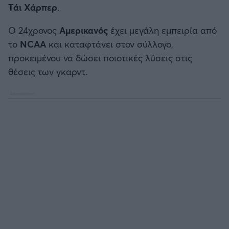
Τάι Χάρπερ
.
Καλαμάτα
Μπάσκετ: Κίνα
Ο 24χρονος
Αμερικανός
έχει μεγάλη εμπειρία από
Ηρακλής
το
NCAA
και καταφτάνει στον σύλλογο,
Προολυμπιακό Τουρνουά
προκειμένου να δώσει ποιοτικές λύσεις στις
Μπαρτσελόνα
θέσεις των γκαρντ.
Προκριματικά EUROBASKET
Ρεάλ Μαδρίτης
EUROBASKET 2025
Ατλέτικο Μαδρίτης
Προκριματικά MUNDOBASKET
Μάντσεστερ Γιουνάιτεντ
Παγκόσμιο Κύπελλο
Μάντσεστερ Σίτι
EUROBASKET Γυναικών 2025
Λίβερπουλ
Ολυμπιακοί Αγώνες Μπάσκετ
Τσέλσι