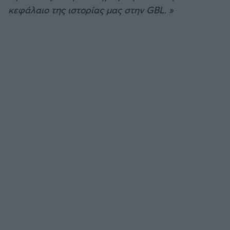
κεφάλαιο της ιστορίας μας στην GBL. »