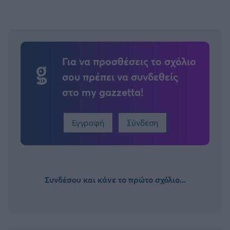
Για να προσθέσεις το σχόλιο
σου πρέπει να συνδεθείς
στο my gazzetta!
Εγγραφή
Σύνδεση
Συνδέσου και κάνε το πρώτο σχόλιο...