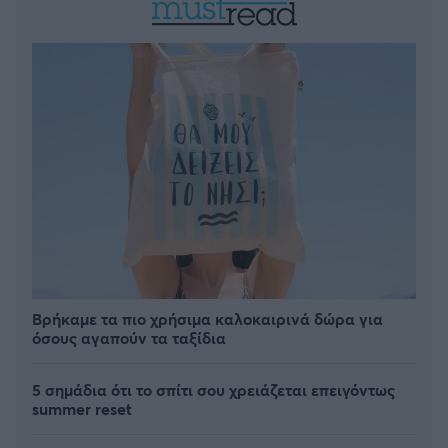
Βρήκαμε τα πιο χρήσιμα καλοκαιρινά δώρα για
όσους αγαπούν τα ταξίδια
5 σημάδια ότι το σπίτι σου χρειάζεται επειγόντως
summer reset