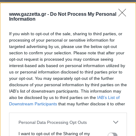
BEST OF
INTERNET
www.gazzetta.gr -
Do Not Process My Personal
Information
If you wish to opt-out of the sale, sharing to third parties, or
processing of your personal or sensitive information for
targeted advertising by us, please use the below opt-out
section to confirm your selection. Please note that after your
opt-out request is processed you may continue seeing
interest-based ads based on personal information utilized by
us or personal information disclosed to third parties prior to
your opt-out. You may separately opt-out of the further
disclosure of your personal information by third parties on the
IAB’s list of downstream participants. This information may
also be disclosed by us to third parties on the
IAB’s List of
Downstream Participants
that may further disclose it to other
third parties.
Please note that this website/app uses one or more Google
Πέρα από τη Λισαβόνα: 10 μαγευτικοί προορισμοί
Personal Data Processing Opt Outs
services and may gather and store information including but
της Πορτογαλίας
not limited to your visit or usage behaviour. You may click to
I want to opt-out of the Sharing of my