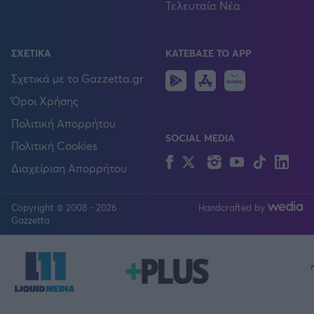
Τελευταία Νέα
ΣΧΕΤΙΚΑ
ΚΑΤΕΒΑΣΕ ΤΟ APP
Android
IOS
Huawei
Σχετικά με το Gazzetta.gr
Όροι Χρήσης
Πολιτική Απορρήτου
SOCIAL MEDIA
Πολιτική Cookies
Facebook
Twitter
Instagram
YouTube
TikTok
Lin
Διαχείριση Απορρήτου
Copyright © 2008 - 2026
Handcrafted by
FOLLOW US
Gazzetta