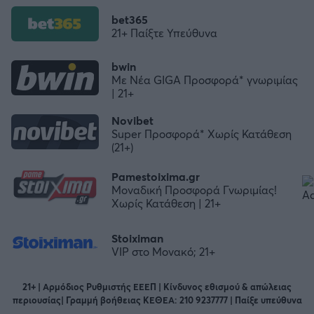
bet365
21+ Παίξτε Υπεύθυνα
bwin
Με Νέα GIGA Προσφορά* γνωριμίας
| 21+
Novibet
Super Προσφορά* Χωρίς Κατάθεση
(21+)
Pamestoixima.gr
Μοναδική Προσφορά Γνωριμίας!
Χωρίς Κατάθεση | 21+
Stoiximan
VIP στο Μονακό; 21+
21+ | Αρμόδιος Ρυθμιστής ΕΕΕΠ | Κίνδυνος εθισμού & απώλειας
περιουσίας| Γραμμή βοήθειας ΚΕΘΕΑ: 210 9237777 | Παίξε υπεύθυνα