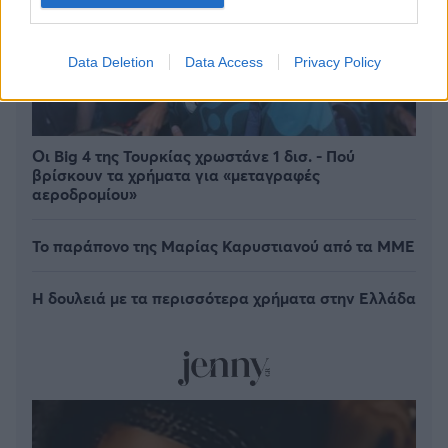
Data Deletion
Data Access
Privacy Policy
Οι Big 4 της Τουρκίας χρωστάνε 1 δισ. - Πού
βρίσκουν τα χρήματα για «μεταγραφές
αεροδρομίου»
Το παράπονο της Μαρίας Καρυστιανού από τα ΜΜΕ
Η δουλειά με τα περισσότερα χρήματα στην Ελλάδα