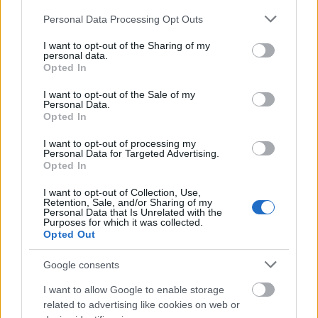
Please note that this website/app uses one or more Google
Personal Data Processing Opt Outs
services and may gather and store information including but
not limited to your visit or usage behaviour. You may click to
I want to opt-out of the Sharing of my
6 γραφικά χωριά των Κυκλάδων που αξίζει να
personal data.
grant or deny consent to Google and its third-party tags to
ανακαλύψετε
Opted In
use your data for below specified purposes in below Google
consent section.
I want to opt-out of the Sale of my
7 έξυπνα tips για να φτιάξετε γρήγορα τη βαλίτσα
Personal Data.
των διακοπών
Opted In
I want to opt-out of processing my
Η εξωτική παραλία της Πάργας που θα λατρέψετε
Personal Data for Targeted Advertising.
Opted In
I want to opt-out of Collection, Use,
Retention, Sale, and/or Sharing of my
Personal Data that Is Unrelated with the
Purposes for which it was collected.
Opted Out
Google consents
I want to allow Google to enable storage
related to advertising like cookies on web or