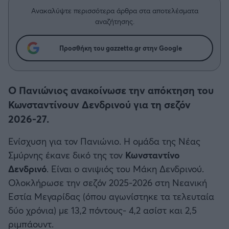
Η μητρότητα στον πάγκο
Δημήτρης Τσορμπατζόγλου
Μπάσκετ: Τουρκία
Συνεντεύξεις
Ανακαλύψτε περισσότερα άρθρα στα αποτελέσματα
Άρης
Μεγάλη μου Αγάπη
αναζήτησης.
Κύπελλο Ελλάδας Μπάσκετ
Μια Ιστορία από την Πόλη
Λεβαδειακός
Προσθήκη του gazzetta.gr στην Google
Μπάσκετ: Γερμανία
ΟΦΗ
Μπάσκετ: Ιταλία
Ο Πανιώνιος ανακοίνωσε την απόκτηση του
Βόλος
Κωνσταντίνουν Δενδρινού για τη σεζόν
Μπάσκετ: Γαλλία
2026-27.
Ατρόμητος Αθηνών
Ενίσχυση για τον Πανιώνιο. Η ομάδα της Νέας
ABA LIGA
Κηφισιά
Σμύρνης έκανε δικό της τον
Κωνσταντίνο
Δενδρινό
NCAA
. Είναι ο ανιψιός του Μάκη Δενδρινού.
Αστέρας Τρίπολης
Ολοκλήρωσε την σεζόν 2025-2026 στη Νεανική
Μπάσκετ: Ισραήλ
Εστία Μεγαρίδας (όπου αγωνίστηκε τα τελευταία
Παναιτωλικός
δύο χρόνια) με 13,2 πόντους- 4,2 ασίστ και 2,5
Μπάσκετ: Λιθουανία
ριμπάουντ.