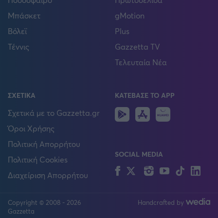
Μπάσκετ
gMotion
Βόλεϊ
Plus
Τέννις
Gazzetta TV
Τελευταία Νέα
ΣΧΕΤΙΚΑ
ΚΑΤΕΒΑΣΕ ΤΟ APP
Android
IOS
Huawei
Σχετικά με το Gazzetta.gr
Όροι Χρήσης
Πολιτική Απορρήτου
SOCIAL MEDIA
Πολιτική Cookies
Facebook
Twitter
Instagram
YouTube
TikTok
Lin
Διαχείριση Απορρήτου
Copyright © 2008 - 2026
Handcrafted by
FOLLOW US
Gazzetta