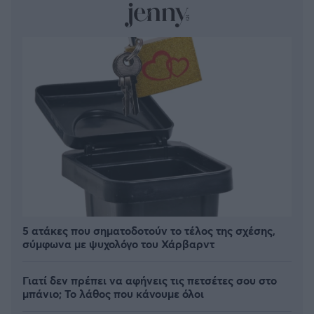
5 ατάκες που σηματοδοτούν το τέλος της σχέσης,
σύμφωνα με ψυχολόγο του Χάρβαρντ
Γιατί δεν πρέπει να αφήνεις τις πετσέτες σου στο
μπάνιο; Το λάθος που κάνουμε όλοι