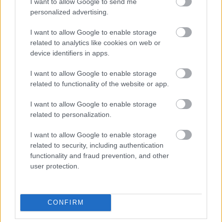
I want to allow Google to send me
personalized advertising.
I want to allow Google to enable storage
related to analytics like cookies on web or
device identifiers in apps.
I want to allow Google to enable storage
related to functionality of the website or app.
I want to allow Google to enable storage
related to personalization.
I want to allow Google to enable storage
related to security, including authentication
functionality and fraud prevention, and other
user protection.
CONFIRM