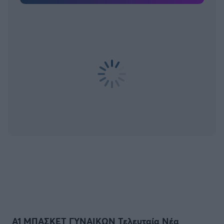
Α1 ΜΠΑΣΚΕΤ ΓΥΝΑΙΚΩΝ Τελευταία Νέα