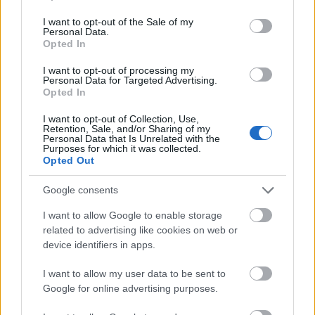
use your data for below specified purposes in below Google
consent section.
I want to opt-out of the Sale of my
Personal Data.
Opted In
I want to opt-out of processing my
Personal Data for Targeted Advertising.
Opted In
I want to opt-out of Collection, Use,
Retention, Sale, and/or Sharing of my
Personal Data that Is Unrelated with the
Purposes for which it was collected.
Opted Out
Google consents
I want to allow Google to enable storage
related to advertising like cookies on web or
device identifiers in apps.
I want to allow my user data to be sent to
Google for online advertising purposes.