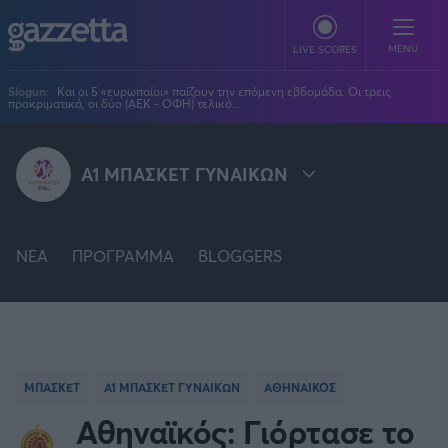
Παράκαμψη προς το κυρίως περιεχόμενο
MENU
LIVE SCORES
Slogun:
Και οι 5 «ευρωπαίοι» παίζουν την επόμενη εβδομάδα. Οι τρεις
προκριματικά, οι δύο (ΑΕΚ - ΟΦΗ) τελικό...
ΠΟΔΟΣΦΑΙΡΟ
Α1 ΜΠΑΣΚΕΤ ΓΥΝΑΙΚΩΝ
Stoiximan Super League
ΜΠΑΣΚΕΤ
Super League 2
Stoiximan GBL
Όλες οι διοργανώσεις
ΒΟΛΕΪ
Champions League
NEA
EuroLeague
ΠΡΟΓΡΑΜΜΑ
BLOGGERS
Novibet Volley League
ΑΛΛΑ ΣΠΟΡ
STOIXIMAN GBL
Europa League
Champions League
Volley League Γυναικών
Τένις
PLUS
Conference League
NBA
EUROLEAGUE
Pre League
Χάντμπολ
Πολιτική
Κύπελλο Ελλάδας
Εθνική Μπάσκετ
BLOGGERS
Κύπελλο Ανδρών
Πόλο
Κοινωνία
Premier League
EUROCUP
Elite League
Νίκος Αθανασίου
ΜΠΑΣΚΕΤ
Α1 ΜΠΑΣΚΕΤ ΓΥΝΑΙΚΩΝ
ΑΘΗΝΑΙΚΟΣ
GMOTION
Κύπελλο Γυναικών
Διεθνή
Στίβος
La Liga
Δημήτρης Βέργος
Α1 Γυναικών
Αθηναϊκός: Γιόρτασε το
GMotion F1
Champions League
Viral
BASKETBALL CHAMPIONS LEAGUE
ΠΡΩΤΟΣΕΛΙΔΑ
Γυμναστική
Serie A
Βασίλης Βλαχόπουλος
Κύπελλο Ελλάδος