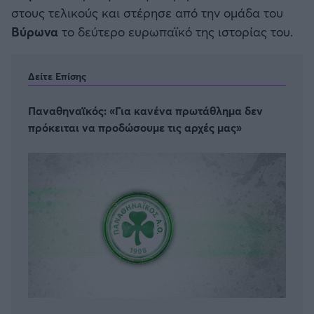
στους τελικούς και στέρησε από την ομάδα του
Βύρωνα
το δεύτερο ευρωπαϊκό της ιστορίας του.
Δείτε Επίσης
Παναθηναϊκός: «Για κανένα πρωτάθλημα δεν
πρόκειται να προδώσουμε τις αρχές μας»