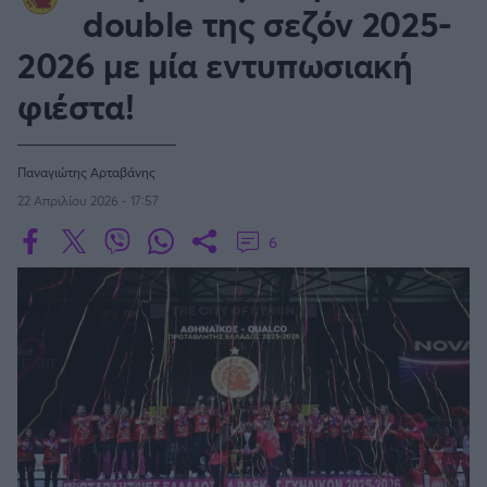
Οδηγός F1
CEV Cup
Τεχνολογία
double της σεζόν 2025-
Παναγιώτης Δαλαταριώφ
Κολύμβηση
ΑΘΛΗΤΙΚΕΣ ΜΕΤΑΔΟΣΕΙΣ
Bundesliga
EuroCup
GMotion WRC
NBA
Υγεία
Challenge Cup
2026 με μία εντυπωσιακή
Ανδρέας Δημάτος
Μπιτς Βόλεϊ
Ligue 1
Mundobasket
GMotion MotoGP
LIVE SCORE
Showbiz
Αντώνης Καλκαβούρας
φιέστα!
WNBA
Ιστιοπλοΐα
Basketaki
Εθνική Ελλάδος
GWOMEN
Αντώνης Καρπετόπουλος
Eurobasket
Κωπηλασία
Μουντιάλ 2026
Δημήτρης Κατσιώνης
G-LEAGUE
ΑΘΛΗΤΙΚΗ ΗΧΩ
Ξιφασκία
Παναγιώτης Αρταβάνης
Wyscout Analysis
Γιώργος Κούβαρης
ΕΚΠΟΜΠΕΣ
Σκοποβολή
22 Απριλίου 2026 - 17:57
Ευρώπη
VTB LEAGUE
Κώστας Νικολακόπουλος
GALACTICOS BY INTERWETTEN
Κόσμος
Πάλη
ΟΜΑΔΕΣ
6
Γιάννης Πάλλας
GAZZ FLOOR BY NOVIBET
Α1 Μπάσκετ Γυναικών
Νίκος Παπαδογιάννης
Τάε κβον ντο
ΑΕΚ
PODCASTS
POLE POSITION BY ALLWYN
Γιώργος Σακελλαρίου
Τζούντο
ΣΠΛΙΤ
Α2 Μπάσκετ - ELITE LEAGUE
OLD SCHOOL
GAZZETTA ACTS
Γιάννης Σερέτης
Ολυμπιακός
Πινγκ - πονγκ
Transfer Stories
ΜΕΤΑΒΙΒΑΣΗ BY NOVIBET
Gazzetta For Her
Σταύρος Σουντουλίδης
GAZZETTA SPECIALS
gMotion
FIBA EUROPE CUP
Μαχητικά Αθλήματα
Θέμα Ισότητας
Δημήτρης Τομαράς
ΠΑΟΚ
Unique
Πυγμαχία
Για τον Αλέξανδρο
Γιώργος Τσακίρης
Wyscout Analysis
Μπάσκετ: Ισπανία
Άρση Βαρών
#GiatonAlki
Παναθηναϊκός
Μιχάλης Τσαμπάς
InStat Analysis