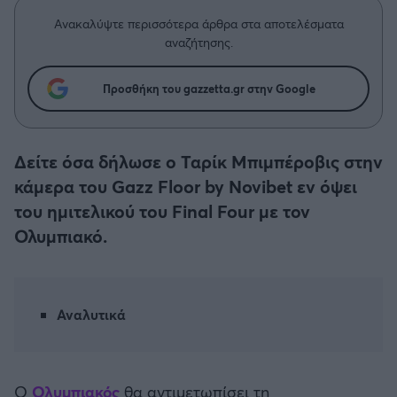
Η μητρότητα στον πάγκο
Δημήτρης Τσορμπατζόγλου
Μπάσκετ: Τουρκία
Συνεντεύξεις
Ανακαλύψτε περισσότερα άρθρα στα αποτελέσματα
Άρης
Μεγάλη μου Αγάπη
αναζήτησης.
Κύπελλο Ελλάδας Μπάσκετ
Μια Ιστορία από την Πόλη
Λεβαδειακός
Προσθήκη του gazzetta.gr στην Google
Μπάσκετ: Γερμανία
ΟΦΗ
Μπάσκετ: Ιταλία
Δείτε όσα δήλωσε ο Ταρίκ Μπιμπέροβις στην
Βόλος
κάμερα του Gazz Floor by Novibet εν όψει
Μπάσκετ: Γαλλία
του ημιτελικού του Final Four με τον
Ατρόμητος Αθηνών
Ολυμπιακό.
ABA LIGA
Κηφισιά
NCAA
Αστέρας Τρίπολης
Αναλυτικά
Μπάσκετ: Ισραήλ
Παναιτωλικός
Μπάσκετ: Λιθουανία
Ο
Ολυμπιακός
θα αντιμετωπίσει τη