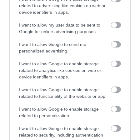
ανακαλύψετε
related to advertising like cookies on web or
device identifiers in apps.
7 έξυπνα tips για να φτιάξετε γρήγορα τη βαλίτσα
των διακοπών
I want to allow my user data to be sent to
Google for online advertising purposes.
Η εξωτική παραλία της Πάργας που θα λατρέψετε
I want to allow Google to send me
personalized advertising.
I want to allow Google to enable storage
related to analytics like cookies on web or
device identifiers in apps.
I want to allow Google to enable storage
related to functionality of the website or app.
I want to allow Google to enable storage
related to personalization.
I want to allow Google to enable storage
related to security, including authentication