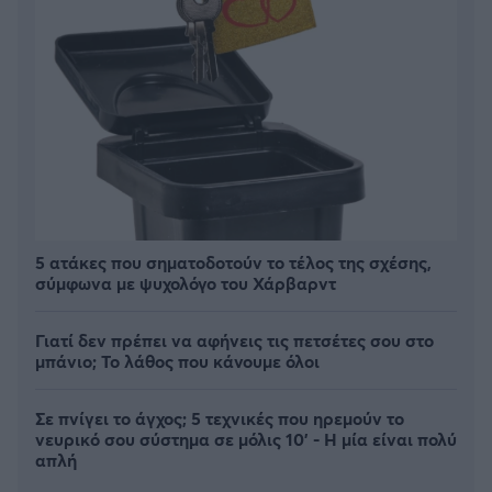
5 ατάκες που σηματοδοτούν το τέλος της σχέσης,
σύμφωνα με ψυχολόγο του Χάρβαρντ
Γιατί δεν πρέπει να αφήνεις τις πετσέτες σου στο
μπάνιο; Το λάθος που κάνουμε όλοι
Σε πνίγει το άγχος; 5 τεχνικές που ηρεμούν το
νευρικό σου σύστημα σε μόλις 10' - Η μία είναι πολύ
απλή