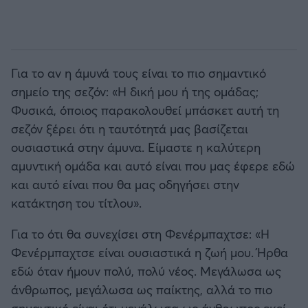
Για το αν η άμυνά τους είναι το πιο σημαντικό
σημείο της σεζόν: «Η δική μου ή της ομάδας;
Φυσικά, όποιος παρακολουθεί μπάσκετ αυτή τη
σεζόν ξέρει ότι η ταυτότητά μας βασίζεται
ουσιαστικά στην άμυνα. Είμαστε η καλύτερη
αμυντική ομάδα και αυτό είναι που μας έφερε εδώ
και αυτό είναι που θα μας οδηγήσει στην
κατάκτηση του τίτλου».
Για το ότι θα συνεχίσει στη Φενέρμπαχτσε: «Η
Φενέρμπαχτσε είναι ουσιαστικά η ζωή μου. Ήρθα
εδώ όταν ήμουν πολύ, πολύ νέος. Μεγάλωσα ως
άνθρωπος, μεγάλωσα ως παίκτης, αλλά το πιο