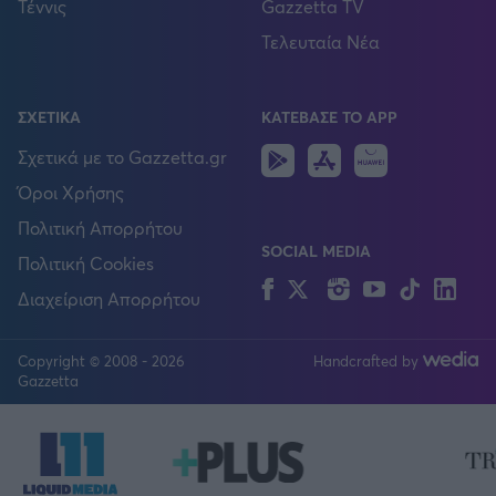
Τέννις
Gazzetta TV
Τελευταία Νέα
ΣΧΕΤΙΚΑ
ΚΑΤΕΒΑΣΕ ΤΟ APP
Android
IOS
Huawei
Σχετικά με το Gazzetta.gr
Όροι Χρήσης
Πολιτική Απορρήτου
SOCIAL MEDIA
Πολιτική Cookies
Facebook
Twitter
Instagram
YouTube
TikTok
Lin
Διαχείριση Απορρήτου
Copyright © 2008 - 2026
Handcrafted by
FOLLOW US
Gazzetta