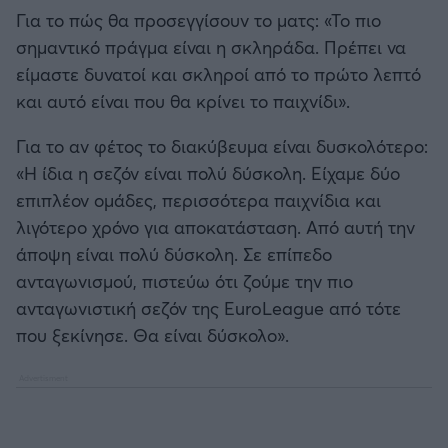
Για το πώς θα προσεγγίσουν το ματς: «Το πιο
σημαντικό πράγμα είναι η σκληράδα. Πρέπει να
είμαστε δυνατοί και σκληροί από το πρώτο λεπτό
και αυτό είναι που θα κρίνει το παιχνίδι».
Για το αν φέτος το διακύβευμα είναι δυσκολότερο:
«Η ίδια η σεζόν είναι πολύ δύσκολη. Είχαμε δύο
επιπλέον ομάδες, περισσότερα παιχνίδια και
λιγότερο χρόνο για αποκατάσταση. Από αυτή την
άποψη είναι πολύ δύσκολη. Σε επίπεδο
ανταγωνισμού, πιστεύω ότι ζούμε την πιο
ανταγωνιστική σεζόν της EuroLeague από τότε
που ξεκίνησε. Θα είναι δύσκολο».