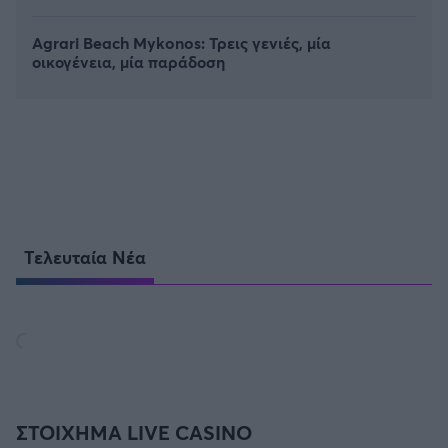
Agrari Beach Mykonos: Τρεις γενιές, μία
οικογένεια, μία παράδοση
Τελευταία Νέα
ΣΤΟΙΧΗΜΑ LIVE CASINO