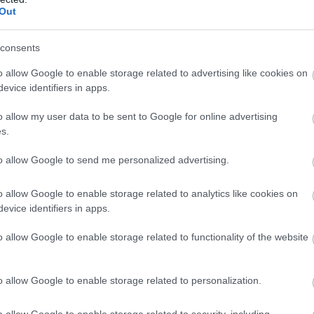
Out
α θέση στα προημιτελικά, πού θα δείτε το ματς
στο Eurobasket U20
consents
o allow Google to enable storage related to advertising like cookies on
evice identifiers in apps.
o allow my user data to be sent to Google for online advertising
s.
to allow Google to send me personalized advertising.
o allow Google to enable storage related to analytics like cookies on
evice identifiers in apps.
λιο σου πρέπει να συνδεθείς στο my gazzetta!
o allow Google to enable storage related to functionality of the website
o allow Google to enable storage related to personalization.
Συνδέσου και κάνε το πρώτο σχόλιο...
o allow Google to enable storage related to security, including