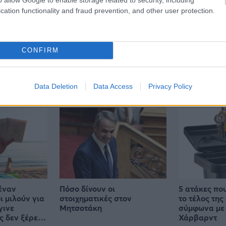
cation functionality and fraud prevention, and other user protection.
CONFIRM
Data Deletion
Data Access
Privacy Policy
έναν
Πόσο δίνουν οι
5 ατάκες πο
ι μιλούν για
στοιχηματικές στον
το τέλος της
γινε
Μητσοτάκη
σύμφωνα με 
ς δεν ξέρει
Χάρβαρντ