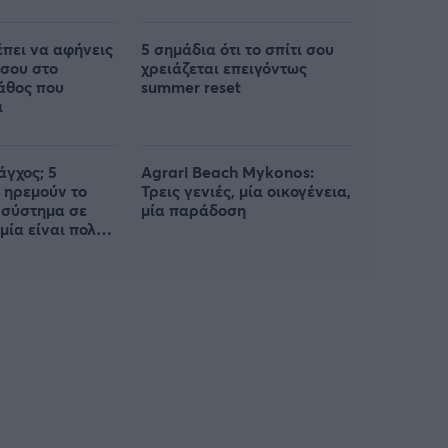
έπει να αφήνεις
5 σημάδια ότι το σπίτι σου
 σου στο
χρειάζεται επειγόντως
λάθος που
summer reset
ι
άγχος; 5
Agrari Beach Mykonos:
 ηρεμούν το
Τρεις γενιές, μία οικογένεια,
 σύστημα σε
μία παράδοση
 μία είναι πολύ