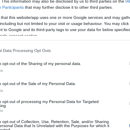
. This information may also be disclosed by us to third parties on the
IA
Participants
that may further disclose it to other third parties.
προπονητής των
Σέρβων
τον Νοέμβρη του 2019. O
 that this website/app uses one or more Google services and may gath
ον στο Ντάλας σαν assistant coach των
Μάβερικς
including but not limited to your visit or usage behaviour. You may click 
Τούρκους
αποκλείστηκε από την ΤΣΣΚΑ στα
 to Google and its third-party tags to use your data for below specifi
ogle consent section.
l Data Processing Opt Outs
o opt-out of the Sharing of my personal data.
In
ιρότητας. Μάθε για όλους τους
live αγώνες σήμερα
και
βδομάδας μέσα από το υπερπλήρες Πρόγραμμα TV του
o opt-out of the Sale of my Personal Data.
In
to opt-out of processing my Personal Data for Targeted
ing.
In
o opt-out of Collection, Use, Retention, Sale, and/or Sharing
ersonal Data that Is Unrelated with the Purposes for which it
πιλογές της Σερβίας
lected.