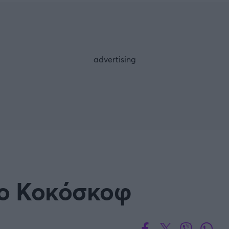
Μια Ιστο
Μιχάλης Τσαμπάς
Δημήτρης Τσ
WNBA
Άρση Βαρών
άσκετ Γυναικών
Α2 Μπάσκετ - ELITE LEAG
ετ: Τουρκία
Κύπελλο Ελλάδας Μπάσκε
FOLLOW US
ετ: Γαλλία
ABA LIGA
ετ: Λιθουανία
Μπάσκετ: Κίνα
Προκριματικά
BASKET 2025
 ο Κοκόσκοφ
MUNDOBASKET
ιακοί Αγώνες Μπάσκετ
ΟΠΑΠ BASKET LEAGUE