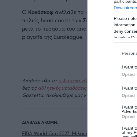
participants
Downstream 
Ο
Κοκόσκοφ
ανέλαβε τα καθήκοντα του ως 
Please note
παλιός head coach των
Σανς
, βρίσκεται πλέ
information 
μετά το πέρασμα του από τη
Φενέρ
. Με τους
deny consent
playoffs της Euroleague.
in below Go
Persona
I want t
Opted 
Διάβασε όλα τα
τελευταία νέα
της αθλητικής επικα
δες τις
αθλητικές μεταδόσεις
της ημέρας και της ε
I want t
Gazzetta. Ακολούθησέ μας και στο
Google News
.
Opted 
I want 
Advertis
Opted 
ΔΙΑΒΑΣΕ ΑΚΟΜΗ:
I want t
of my P
FIBA World Cup 2027: Μιλουτίνοφ και Γιόκιτς στις ε
was col