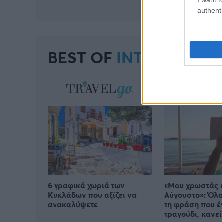
authenti
BEST OF
INTERNET
6 γραφικά χωριά των
«Μου χρωστάς 
Κυκλάδων που αξίζει να
Αύγουστο»: Όλο
ανακαλύψετε
τη φράση που έ
τραγούδι, κανεί