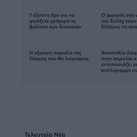
από πού προήλ
7 έξυπνα tips για να
Ο χορηγός στη 
φτιάξετε γρήγορα τη
του Σαλάχ έκαν
βαλίτσα των διακοπών
Έλληνες να απ
Η εξωτική παραλία της
Αποστολία Ζώη:
Πάργας που θα λατρέψετε
στην παραλία κ
εντυπωσιάζει μ
καλλίγραμμο σ
Τελευταία Νέα