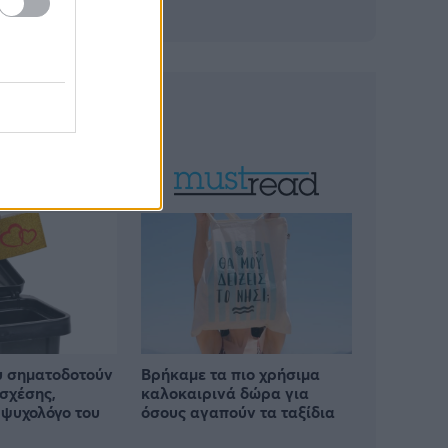
υ σηματοδοτούν
Βρήκαμε τα πιο χρήσιμα
 σχέσης,
καλοκαιρινά δώρα για
ψυχολόγο του
όσους αγαπούν τα ταξίδια