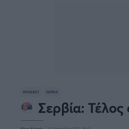
BASKETBALL CHAMPIONS
Γιώργος Τσακίρης
NBA
Πυγμαχία
LEAGUE
VTB LEAGUE
Α1 Μπ
Μπάσκετ: Ισπανία
Μπάσκ
Μπάσκετ: Ιταλία
Μπάσκ
Μπάσκετ: Ισραήλ
Μπάσκ
ΜΠΑΣΚΕΤ
ΣΕΡΒΙΑ
Προκριματικά EUROBASKET
EURO
Σερβία: Τέλος
EUROBASKET Γυναικών 2025
Ολυμπ
Νίκος Καρφής
14 Σεπτεμβρίου 2021 - 16:41