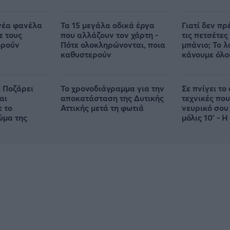
θε
νέα φανέλα
Τα 15 μεγάλα οδικά έργα
Γιατί δεν πρ
ε τους
που αλλάζουν τον χάρτη -
τις πετσέτες
ορούν
Πότε ολοκληρώνονται, ποια
μπάνιο; Το 
καθυστερούν
κάνουμε όλο
 Ποζάρει
Το χρονοδιάγραμμα για την
Σε πνίγει το 
αι
αποκατάσταση της Δυτικής
τεχνικές που
ε το
Αττικής μετά τη φωτιά
νευρικό σου
ώμα της
μόλις 10' - Η
απλή