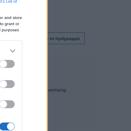
B’s List of
er and store
to grant or
ed purposes
Δείτε όλο το πρόγραμμα