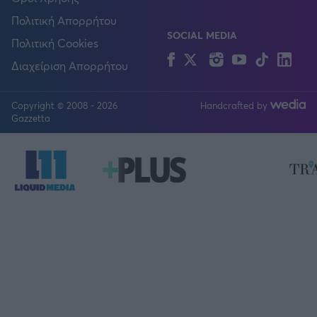
Πολιτική Απορρήτου
SOCIAL MEDIA
Πολιτική Cookies
Facebook
Twitter
Instagram
YouTube
TikTok
Lin
Διαχείριση Απορρήτου
Copyright © 2008 - 2026
Handcrafted by
FOLLOW US
Gazzetta