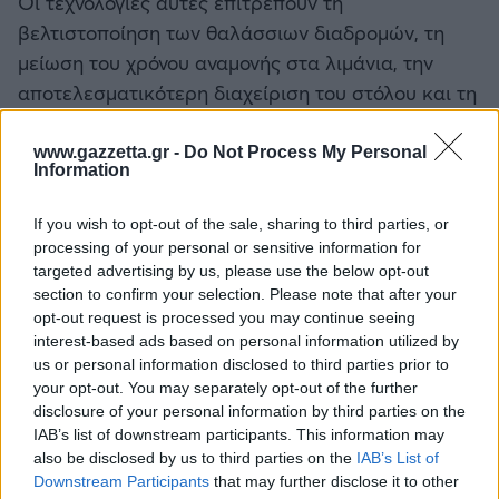
Οι τεχνολογίες αυτές επιτρέπουν τη
βελτιστοποίηση των θαλάσσιων διαδρομών, τη
μείωση του χρόνου αναμονής στα λιμάνια, την
αποτελεσματικότερη διαχείριση του στόλου και τη
συνεχή παρακολούθηση των εκπομπών, ενώ τα
«έξυπνα λιμάνια» συμβάλλουν στη μείωση των
www.gazzetta.gr -
Do Not Process My Personal
Information
καθυστερήσεων και της ενεργειακής
κατανάλωσης.
If you wish to opt-out of the sale, sharing to third parties, or
processing of your personal or sensitive information for
Παρά τη σημαντική πρόοδο, η απανθρακοποίηση
targeted advertising by us, please use the below opt-out
της ναυτιλίας εξακολουθεί να αντιμετωπίζει
section to confirm your selection. Please note that after your
opt-out request is processed you may continue seeing
σημαντικές προκλήσεις. Η περιορισμένη
interest-based ads based on personal information utilized by
διαθεσιμότητα εναλλακτικών καυσίμων, το υψηλό
us or personal information disclosed to third parties prior to
κόστος των νέων τεχνολογιών, η ανάγκη
your opt-out. You may separately opt-out of the further
εκσυγχρονισμού των λιμενικών υποδομών και η
disclosure of your personal information by third parties on the
IAB’s list of downstream participants. This information may
έλλειψη διεθνώς εναρμονισμένων κανονισμών
also be disclosed by us to third parties on the
IAB’s List of
αποτελούν βασικά εμπόδια για την ταχεία
Downstream Participants
that may further disclose it to other