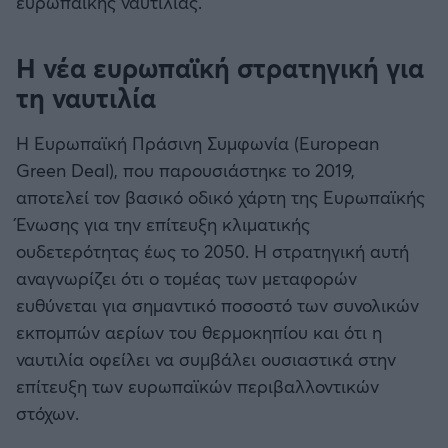
ευρωπαϊκής ναυτιλίας.
Άρσεναλ
Η νέα ευρωπαϊκή στρατηγική για
τη ναυτιλία
Γιουβέντους
Η Ευρωπαϊκή Πράσινη Συμφωνία (European
Μίλαν
Green Deal), που παρουσιάστηκε το 2019,
αποτελεί τον βασικό οδικό χάρτη της Ευρωπαϊκής
Ίντερ
Ένωσης για την επίτευξη κλιματικής
ουδετερότητας έως το 2050. Η στρατηγική αυτή
Μπάγερν Μονάχου
αναγνωρίζει ότι ο τομέας των μεταφορών
ευθύνεται για σημαντικό ποσοστό των συνολικών
Παρί Σεν Ζερμέν
εκπομπών αερίων του θερμοκηπίου και ότι η
ναυτιλία οφείλει να συμβάλει ουσιαστικά στην
επίτευξη των ευρωπαϊκών περιβαλλοντικών
στόχων.