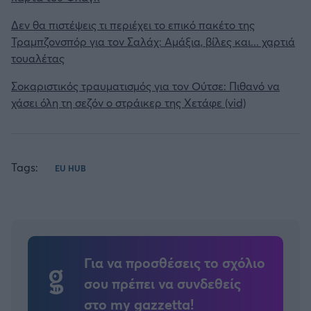
Δεν θα πιστέψεις τι περιέχει το επικό πακέτο της
Τραμπζονσπόρ για τον Σαλάχ: Αμάξια, βίλες και... χαρτιά
τουαλέτας
Σοκαριστικός τραυματισμός για τον Ούτσε: Πιθανό να
χάσει όλη τη σεζόν ο στράικερ της Χετάφε (vid)
Tags:
EU HUB
Για να προσθέσεις το σχόλιο
σου πρέπει να συνδεθείς
στο my gazzetta!