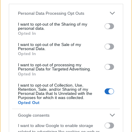
μετάβαση.
third parties.
Please note that this website/app uses one or more Google
Personal Data Processing Opt Outs
Παράλληλα, η ευρωπαϊκή ναυτιλία
services and may gather and store information including but
δραστηριοποιείται σε ένα ιδιαίτερα ανταγωνιστικό
not limited to your visit or usage behaviour. You may click to
I want to opt-out of the Sharing of my
personal data.
διεθνές περιβάλλον. Για τον λόγο αυτό, οι
grant or deny consent to Google and its third-party tags to
Opted In
use your data for below specified purposes in below Google
πολιτικές απανθρακοποίησης συνοδεύονται από
consent section.
I want to opt-out of the Sale of my
μέτρα που ενισχύουν την ανταγωνιστικότητα, την
Personal Data.
καινοτομία και τη χρηματοδότηση των
Opted In
επιχειρήσεων μέσω ευρωπαϊκών εργαλείων, όπως
I want to opt-out of processing my
το Horizon Europe, ο Μηχανισμός «Συνδέοντας την
Personal Data for Targeted Advertising.
Opted In
Ευρώπη» (CEF) και το Innovation Fund.
I want to opt-out of Collection, Use,
Retention, Sale, and/or Sharing of my
Την ίδια στιγμή, η συνεργασία με τον Διεθνή
Personal Data that Is Unrelated with the
Purposes for which it was collected.
Ναυτιλιακό Οργανισμό (IMO) αποκτά ολοένα και
Opted Out
μεγαλύτερη σημασία, καθώς η αντιμετώπιση της
κλιματικής αλλαγής απαιτεί συντονισμένη δράση
Google consents
σε παγκόσμιο επίπεδο. Η Ευρωπαϊκή Ένωση
I want to allow Google to enable storage
επιδιώκει να διαδραματίσει ηγετικό ρόλο στη
related to advertising like cookies on web or