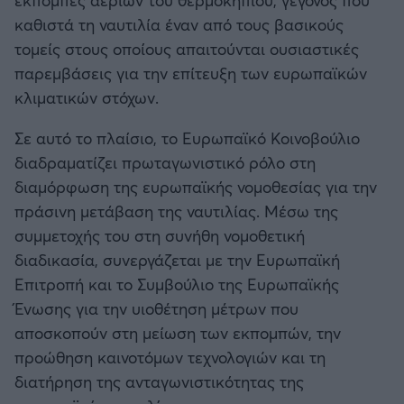
εκπομπές αερίων του θερμοκηπίου, γεγονός που
Καλαμάτα
καθιστά τη ναυτιλία έναν από τους βασικούς
τομείς στους οποίους απαιτούνται ουσιαστικές
Ηρακλής
παρεμβάσεις για την επίτευξη των ευρωπαϊκών
κλιματικών στόχων.
Μπαρτσελόνα
Σε αυτό το πλαίσιο, το Ευρωπαϊκό Κοινοβούλιο
Ρεάλ Μαδρίτης
διαδραματίζει πρωταγωνιστικό ρόλο στη
διαμόρφωση της ευρωπαϊκής νομοθεσίας για την
Ατλέτικο Μαδρίτης
πράσινη μετάβαση της ναυτιλίας. Μέσω της
συμμετοχής του στη συνήθη νομοθετική
Μάντσεστερ Γιουνάιτεντ
διαδικασία, συνεργάζεται με την Ευρωπαϊκή
Επιτροπή και το Συμβούλιο της Ευρωπαϊκής
Μάντσεστερ Σίτι
Ένωσης για την υιοθέτηση μέτρων που
αποσκοπούν στη μείωση των εκπομπών, την
Λίβερπουλ
προώθηση καινοτόμων τεχνολογιών και τη
διατήρηση της ανταγωνιστικότητας της
Τσέλσι