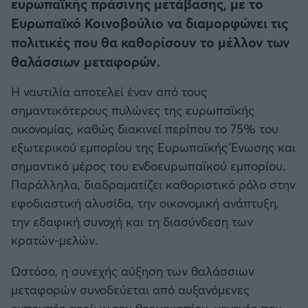
Η μητρότητα στον πάγκο
ευρωπαϊκής πράσινης μετάβασης, με το
Δημήτρης Τσορμπατζόγλου
Συνεντεύξεις
Άρης
Ευρωπαϊκό Κοινοβούλιο να διαμορφώνει τις
Μεγάλη μου Αγάπη
πολιτικές που θα καθορίσουν το μέλλον των
Μια Ιστορία από την Πόλη
Λεβαδειακός
θαλάσσιων μεταφορών.
Η ναυτιλία αποτελεί έναν από τους
ΟΦΗ
σημαντικότερους πυλώνες της ευρωπαϊκής
οικονομίας, καθώς διακινεί περίπου το 75% του
Βόλος
εξωτερικού εμπορίου της Ευρωπαϊκής Ένωσης και
σημαντικό μέρος του ενδοευρωπαϊκού εμπορίου.
Ατρόμητος Αθηνών
Παράλληλα, διαδραματίζει καθοριστικό ρόλο στην
εφοδιαστική αλυσίδα, την οικονομική ανάπτυξη,
Κηφισιά
την εδαφική συνοχή και τη διασύνδεση των
κρατών-μελών.
Αστέρας Τρίπολης
Ωστόσο, η συνεχής αύξηση των θαλάσσιων
Παναιτωλικός
μεταφορών συνοδεύεται από αυξανόμενες