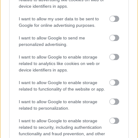
διεθνή προσπάθεια για μια πιο βιώσιμη ναυτιλία,
device identifiers in apps.
προωθώντας υψηλότερα περιβαλλοντικά πρότυπα
I want to allow my user data to be sent to
και ενθαρρύνοντας την υιοθέτηση αντίστοιχων
Google for online advertising purposes.
πολιτικών και από άλλες χώρες.
I want to allow Google to send me
personalized advertising.
Η μετάβαση προς μια κλιματικά ουδέτερη ναυτιλία
αποτελεί πλέον στρατηγική επιλογή για την
I want to allow Google to enable storage
Ευρωπαϊκή Ένωση. Με τις νομοθετικές
related to analytics like cookies on web or
πρωτοβουλίες που έχει στηρίξει το Ευρωπαϊκό
device identifiers in apps.
Κοινοβούλιο, δημιουργείται ένα νέο πλαίσιο που
I want to allow Google to enable storage
συνδυάζει την περιβαλλοντική προστασία με την
related to functionality of the website or app.
καινοτομία και την ανταγωνιστικότητα. Η επιτυχία
I want to allow Google to enable storage
αυτής της προσπάθειας θα εξαρτηθεί από τη
related to personalization.
συνεργασία των ευρωπαϊκών θεσμών, των
κρατών-μελών, της ναυτιλιακής βιομηχανίας, των
I want to allow Google to enable storage
related to security, including authentication
λιμένων και της ερευνητικής κοινότητας, ώστε η
functionality and fraud prevention, and other
ευρωπαϊκή ναυτιλία να παραμείνει πρωτοπόρος