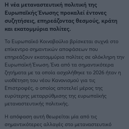
Η μητρότητα στον πάγκο
Δημήτρης Τσορμπατζόγλου
Η νέα μεταναστευτική πολιτική της
Συνεντεύξεις
Άρης
Ευρωπαϊκής Ένωσης προκαλεί έντονες
Μεγάλη μου Αγάπη
συζητήσεις, επηρεάζοντας θεσμούς, κράτη
Μια Ιστορία από την Πόλη
Λεβαδειακός
και εκατομμύρια πολίτες.
ΟΦΗ
Το Ευρωπαϊκό Κοινοβούλιο βρίσκεται συχνά στο
επίκεντρο σημαντικών αποφάσεων που
Βόλος
επηρεάζουν εκατομμύρια πολίτες σε ολόκληρη την
Ευρωπαϊκή Ένωση. Ένα από τα σημαντικότερα
Ατρόμητος Αθηνών
ζητήματα με τα οποία ασχολήθηκε το 2026 ήταν η
υιοθέτηση του νέου Κανονισμού για τις
Κηφισιά
Επιστροφές, ο οποίος αποτελεί μέρος της
ευρύτερης μεταρρύθμισης της ευρωπαϊκής
Αστέρας Τρίπολης
μεταναστευτικής πολιτικής.
Η απόφαση αυτή θεωρείται μία από τις
Παναιτωλικός
σημαντικότερες αλλαγές στο μεταναστευτικό