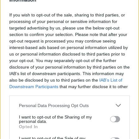
Για να προσθέσεις το σχόλιο
If you wish to opt-out of the sale, sharing to third parties, or
σου πρέπει να συνδεθείς
processing of your personal or sensitive information for
στο my gazzetta!
targeted advertising by us, please use the below opt-out
section to confirm your selection. Please note that after your
opt-out request is processed you may continue seeing
Εγγραφή
Σύνδεση
interest-based ads based on personal information utilized by
us or personal information disclosed to third parties prior to
your opt-out. You may separately opt-out of the further
disclosure of your personal information by third parties on the
IAB’s list of downstream participants. This information may
also be disclosed by us to third parties on the
IAB’s List of
Downstream Participants
that may further disclose it to other
third parties.
Please note that this website/app uses one or more Google
Personal Data Processing Opt Outs
services and may gather and store information including but
not limited to your visit or usage behaviour. You may click to
I want to opt-out of the Sharing of my
personal data.
grant or deny consent to Google and its third-party tags to
Opted In
use your data for below specified purposes in below Google
consent section.
I want to opt-out of the Sale of my