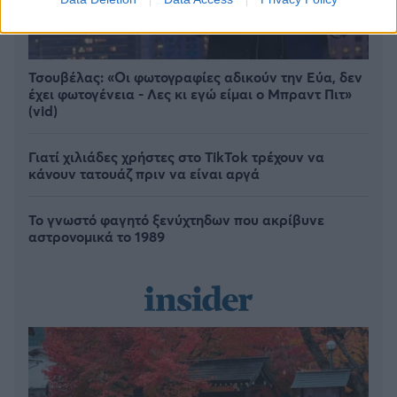
Τσουβέλας: «Οι φωτογραφίες αδικούν την Εύα, δεν
έχει φωτογένεια - Λες κι εγώ είμαι ο Μπραντ Πιτ»
(vid)
Γιατί χιλιάδες χρήστες στο TikTok τρέχουν να
κάνουν τατουάζ πριν να είναι αργά
Το γνωστό φαγητό ξενύχτηδων που ακρίβυνε
αστρονομικά το 1989