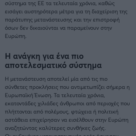
σύστημα της ΕΕ τα τελευταία χρόνια, καθώς
Καλαμάτα
εισάγει αυστηρότερα μέτρα για τη διαχείριση της
παράτυπης μετανάστευσης και την επιστροφή
Ηρακλής
όσων δεν δικαιούνται να παραμείνουν στην
Ευρώπη.
Μπαρτσελόνα
Η ανάγκη για ένα πιο
Ρεάλ Μαδρίτης
αποτελεσματικό σύστημα
Ατλέτικο Μαδρίτης
Η μετανάστευση αποτελεί μία από τις πιο
Μάντσεστερ Γιουνάιτεντ
σύνθετες προκλήσεις που αντιμετωπίζει σήμερα η
Ευρωπαϊκή Ένωση. Τα τελευταία χρόνια,
Μάντσεστερ Σίτι
εκατοντάδες χιλιάδες άνθρωποι από περιοχές που
πλήττονται από πολέμους, φτώχεια ή πολιτική
Λίβερπουλ
αστάθεια επιχείρησαν να εισέλθουν στην Ευρώπη
αναζητώντας καλύτερες συνθήκες ζωής.
Τσέλσι
Οι αυξημένες μεταναστευτικές ροές άσκησαν