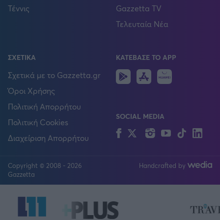
Τέννις
Gazzetta TV
Τελευταία Νέα
ΣΧΕΤΙΚΑ
ΚΑΤΕΒΑΣΕ ΤΟ APP
Android
IOS
Huawei
Σχετικά με το Gazzetta.gr
Όροι Χρήσης
Πολιτική Απορρήτου
SOCIAL MEDIA
Πολιτική Cookies
Facebook
Twitter
Instagram
YouTube
TikTok
Lin
Διαχείριση Απορρήτου
Copyright © 2008 - 2026
Handcrafted by
FOLLOW US
Gazzetta