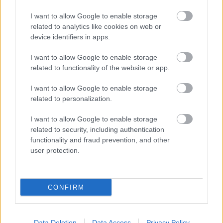
της Πορτογαλίας
I want to allow Google to enable storage
related to analytics like cookies on web or
Το καλά κρυμμένο μυστικό της Κρήτης: Το φαράγγι
device identifiers in apps.
των Αγίων και η μαγευτική παραλία στο Λιβυκό
I want to allow Google to enable storage
6 γραφικά χωριά των Κυκλάδων που αξίζει να
related to functionality of the website or app.
ανακαλύψετε
I want to allow Google to enable storage
related to personalization.
I want to allow Google to enable storage
related to security, including authentication
functionality and fraud prevention, and other
user protection.
CONFIRM
Data Deletion
Data Access
Privacy Policy