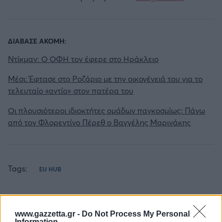
ΔΙΑΒΑΣΕ ΑΚΟΜΗ:
Ντίκμαν: Ο ΟΦΗ τον έφερε στο Ηράκλειο
Μέσι: Έφτασε στο Ροζάριο με την οικογένειά του για το
τελευταίο «αντίο» στον πατέρα του
Οι πλουσιότεροι ιδιοκτήτες ομάδων παγκοσμίως: Πάνω
από τον Φλορεντίνο Πέρεθ ο Βαγγέλης Μαρινάκης
Tags:
EU HUB
www.gazzetta.gr -
Do Not Process My Personal
Information