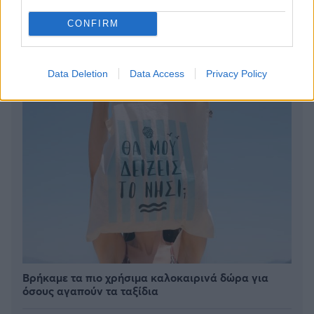
μπάνιο; Το λάθος που κάνουμε όλοι
CONFIRM
Data Deletion
Data Access
Privacy Policy
Βρήκαμε τα πιο χρήσιμα καλοκαιρινά δώρα για
όσους αγαπούν τα ταξίδια