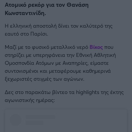
Η μητρότητα στον πάγκο
Δημήτρης Τσορμπατζόγλου
Ατομικό ρεκόρ για τον Θανάση
Συνεντεύξεις
Άρης
Κωνσταντινίδη.
Μεγάλη μου Αγάπη
Μια Ιστορία από την Πόλη
Λεβαδειακός
Η ελληνική αποστολή δίνει τον καλύτερό της
εαυτό στο Παρίσι.
ΟΦΗ
Μαζί με το φυσικό μεταλλικό νερό
Βίκος
που
στηρίζει με υπερηφάνεια την Εθνική Αθλητική
Βόλος
Ομοσπονδία Ατόμων με Αναπηρίες, είμαστε
συντονισμένοι και μεταφέρουμε καθημερινά
Ατρόμητος Αθηνών
ξεχωριστές στιγμές των αγώνων.
Κηφισιά
Δες στο παρακάτω βίντεο τα highlights της έκτης
αγωνιστικής ημέρας:
Αστέρας Τρίπολης
Παναιτωλικός