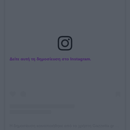
Καλαμάτα
Ηρακλής
Μπαρτσελόνα
Ρεάλ Μαδρίτης
Δείτε αυτή τη δημοσίευση στο Instagram.
Ατλέτικο Μαδρίτης
Μάντσεστερ Γιουνάιτεντ
Μάντσεστερ Σίτι
Λίβερπουλ
Η δημοσίευση κοινοποιήθηκε από το χρήστη Gazzetta.gr (@gazzetta.gr)
Τσέλσι