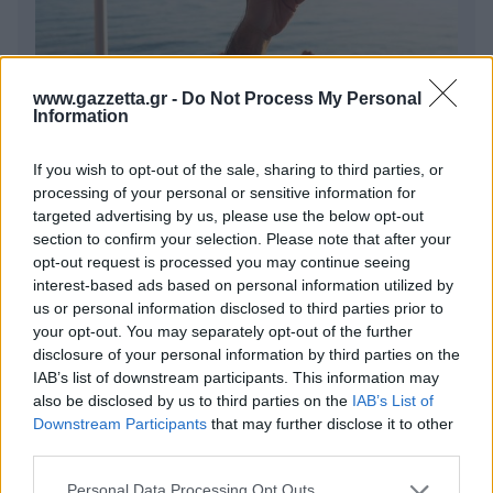
www.gazzetta.gr -
Do Not Process My Personal
Information
«Μου χρωστάς έναν Αύγουστο»: Όλοι μιλούν για τη
If you wish to opt-out of the sale, sharing to third parties, or
φράση που έγινε τραγούδι, κανείς δεν ξέρει από
processing of your personal or sensitive information for
πού προήλθε
targeted advertising by us, please use the below opt-out
section to confirm your selection. Please note that after your
Τον βρήκαμε! Ταξιδιώτης πάει διακοπές στην Πάρο
opt-out request is processed you may continue seeing
για... έναν μήνα - «Έχω εγώ τον τρόπο»
interest-based ads based on personal information utilized by
us or personal information disclosed to third parties prior to
Η Ιουλία Καλλιμάνη πλήρωσε θαμώνα με το ίδιο
your opt-out. You may separately opt-out of the further
νόμισμα: «Εσένα σου αρέσει;»
disclosure of your personal information by third parties on the
IAB’s list of downstream participants. This information may
also be disclosed by us to third parties on the
IAB’s List of
Downstream Participants
that may further disclose it to other
third parties.
Please note that this website/app uses one or more Google
Personal Data Processing Opt Outs