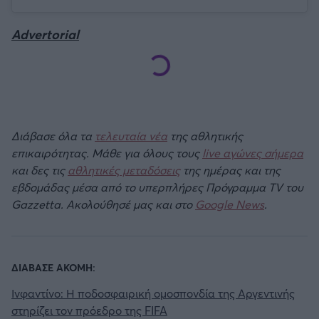
Advertorial
Άρσεναλ
Γιουβέντους
Μίλαν
Διάβασε όλα τα
τελευταία νέα
της αθλητικής
Ίντερ
επικαιρότητας. Μάθε για όλους τους
live αγώνες σήμερα
και δες τις
αθλητικές μεταδόσεις
της ημέρας και της
εβδομάδας μέσα από το υπερπλήρες Πρόγραμμα TV του
Μπάγερν Μονάχου
Gazzetta. Ακολούθησέ μας και στο
Google News
.
Παρί Σεν Ζερμέν
ΔΙΑΒΑΣΕ ΑΚΟΜΗ:
Ινφαντίνο: Η ποδοσφαιρική ομοσπονδία της Αργεντινής
στηρίζει τον πρόεδρο της FIFA