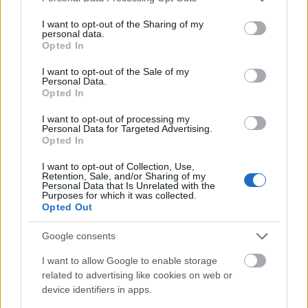
services and may gather and store information including but
not limited to your visit or usage behaviour. You may click to
I want to opt-out of the Sharing of my
personal data.
grant or deny consent to Google and its third-party tags to
Opted In
use your data for below specified purposes in below Google
consent section.
I want to opt-out of the Sale of my
Personal Data.
Opted In
I want to opt-out of processing my
Personal Data for Targeted Advertising.
Opted In
I want to opt-out of Collection, Use,
Το παράπονο της Μαρίας Καρυστιανού από τα ΜΜΕ
Retention, Sale, and/or Sharing of my
Personal Data that Is Unrelated with the
Purposes for which it was collected.
Opted Out
Πυρόπληκτοι: Τι σημαίνουν τα «πράσινα», «κίτρινα»
και «κόκκινα» σπίτια
Google consents
Η δουλειά με τα περισσότερα χρήματα στην Ελλάδα
I want to allow Google to enable storage
related to advertising like cookies on web or
device identifiers in apps.