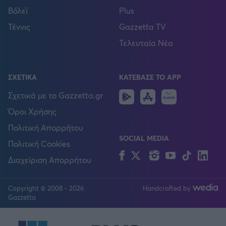
Βόλεϊ
Plus
Τέννις
Gazzetta TV
Τελευταία Νέα
ΣΧΕΤΙΚΑ
ΚΑΤΕΒΑΣΕ ΤΟ APP
Android
IOS
Huawei
Σχετικά με το Gazzetta.gr
Όροι Χρήσης
Πολιτική Απορρήτου
SOCIAL MEDIA
Πολιτική Cookies
Facebook
Twitter
Instagram
YouTube
TikTok
Lin
Διαχείριση Απορρήτου
Copyright © 2008 - 2026
Handcrafted by
FOLLOW US
Gazzetta