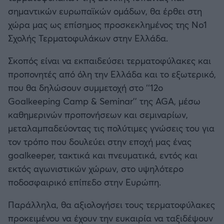
Καλαμάτα
σημαντικών ευρωπαϊκών ομάδων, θα έρθει στη
χώρα μας ως επίσημος προσκεκλημένος της No1
Ηρακλής
Σχολής Τερματοφυλάκων στην Ελλάδα.
Σκοπός είναι να εκπαιδεύσει τερματοφύλακες και
Μπαρτσελόνα
προπονητές από όλη την Ελλάδα και το εξωτερικό,
που θα δηλώσουν συμμετοχή στο ‘‘12ο
Ρεάλ Μαδρίτης
Goalkeeping Camp & Seminar’’ της AGA, μέσω
καθημερινών προπονήσεων και σεμιναρίων,
Ατλέτικο Μαδρίτης
μεταλαμπαδεύοντας τις πολύτιμες γνώσεις του για
τον τρόπο που δουλεύει στην εποχή μας ένας
Μάντσεστερ Γιουνάιτεντ
goalkeeper, τακτικά και πνευματικά, εντός και
εκτός αγωνιστικών χώρων, στο υψηλότερο
Μάντσεστερ Σίτι
ποδοσφαιρικό επίπεδο στην Ευρώπη.
Λίβερπουλ
Παράλληλα, θα αξιολογήσει τους τερματοφύλακες
προκειμένου να έχουν την ευκαιρία να ταξιδέψουν
Τσέλσι