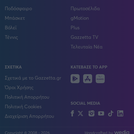
Ποδόσφαιρο
Πρωτοσέλιδα
Μπάσκετ
gMotion
Βόλεϊ
Plus
Τέννις
Gazzetta TV
Τελευταία Νέα
ΣΧΕΤΙΚΑ
ΚΑΤΕΒΑΣΕ ΤΟ APP
Android
IOS
Huawei
Σχετικά με το Gazzetta.gr
Όροι Χρήσης
Πολιτική Απορρήτου
SOCIAL MEDIA
Πολιτική Cookies
Facebook
Twitter
Instagram
YouTube
TikTok
Lin
Διαχείριση Απορρήτου
Copyright © 2008 - 2026
Handcrafted by