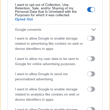
I want to opt-out of Collection, Use,
Retention, Sale, and/or Sharing of my
Personal Data that Is Unrelated with the
Purposes for which it was collected.
Opted Out
Google consents
I want to allow Google to enable storage
related to advertising like cookies on web or
«Ήμουν κι εγώ στα Κουφονήσια τις ημέρες που
device identifiers in apps.
γέμισε η Ιταλίδα»: Η λεπτομέρεια που κανείς δεν
ανέφερε
I want to allow my user data to be sent to
Google for online advertising purposes.
15+1 θρυλικές μεταγραφές του ελληνικού
ποδοσφαίρου που δεν έγιναν ποτέ
I want to allow Google to send me
personalized advertising.
Ο πραγματικός λόγος της τουρκικής «απόβασης»
I want to allow Google to enable storage
στο Αιγαίο: Γιατί προτιμούν τα ελληνικά νησιά
related to analytics like cookies on web or
device identifiers in apps.
I want to allow Google to enable storage