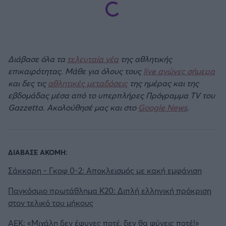
Διάβασε όλα τα
τελευταία νέα
της αθλητικής
επικαιρότητας. Μάθε για όλους τους
live αγώνες σήμερα
και δες τις
αθλητικές μεταδόσεις
της ημέρας και της
εβδομάδας μέσα από το υπερπλήρες Πρόγραμμα TV του
Gazzetta. Ακολούθησέ μας και στο
Google News
.
ΔΙΑΒΑΣΕ ΑΚΟΜΗ:
Σάκκαρη - Γκοφ 0-2: Αποκλεισμός με κακή εμφάνιση
Παγκόσμιο πρωτάθλημα Κ20: Διπλή ελληνική πρόκριση
στον τελικό του μήκους
ΑΕΚ: «Μιχάλη δεν έφυγες ποτέ, δεν θα φύγεις ποτέ!»