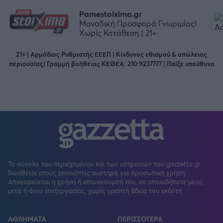
Pamestoixima.gr
Μοναδική Προσφορά Γνωριμίας!
Χωρίς Κατάθεση | 21+
21+ | Αρμόδιος Ρυθμιστής ΕΕΕΠ | Κίνδυνος εθισμού & απώλειας
περιουσίας| Γραμμή βοήθειας ΚΕΘΕΑ: 210 9237777 | Παίξε υπεύθυνα
Το σύνολο του περιεχομένου και των υπηρεσιών του gazzetta.gr
διατίθεται στους επισκέπτες αυστηρά για προσωπική χρήση.
Απαγορεύεται η χρήση ή επανεκπομπή του, σε οποιοδήποτε μέσο,
μετά ή άνευ επεξεργασίας, χωρίς γραπτή άδεια του εκδότη.
ΑΘΛΗΜΑΤΑ
ΠΕΡΙΣΣΟΤΕΡΑ