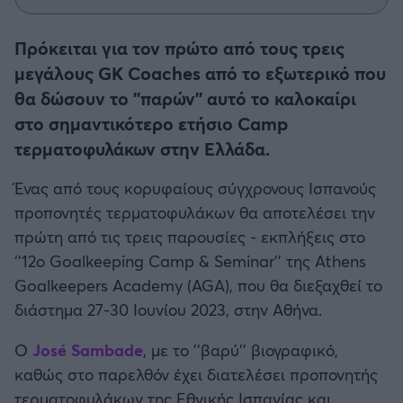
Η μητρότητα στον πάγκο
Δημήτρης Τσορμπατζόγλου
Συνεντεύξεις
Άρης
Μεγάλη μου Αγάπη
Πρόκειται για τον πρώτο από τους τρεις
Μια Ιστορία από την Πόλη
μεγάλους GK Coaches από το εξωτερικό που
Λεβαδειακός
θα δώσουν το ''παρών'' αυτό το καλοκαίρι
στο σημαντικότερο ετήσιο Camp
ΟΦΗ
τερματοφυλάκων στην Ελλάδα.
Βόλος
Ένας από τους κορυφαίους σύγχρονους Ισπανούς
προπονητές τερματοφυλάκων θα αποτελέσει την
Ατρόμητος Αθηνών
πρώτη από τις τρεις παρουσίες - εκπλήξεις στο
‘‘12ο Goalkeeping Camp & Seminar’’ της Athens
Κηφισιά
Goalkeepers Academy (AGA), που θα διεξαχθεί το
διάστημα 27-30 Ιουνίου 2023, στην Αθήνα.
Αστέρας Τρίπολης
Ο
José Sambade
, με το ''βαρύ'' βιογραφικό,
Παναιτωλικός
καθώς στο παρελθόν έχει διατελέσει προπονητής
τερματοφυλάκων της Εθνικής Ισπανίας και