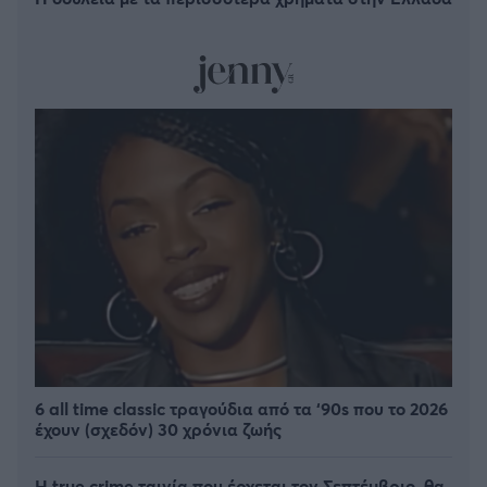
6 all time classic τραγούδια από τα ‘90s που το 2026
έχουν (σχεδόν) 30 χρόνια ζωής
Η true crime ταινία που έρχεται τον Σεπτέμβριο, θα