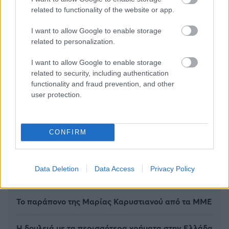
related to functionality of the website or app.
I want to allow Google to enable storage
related to personalization.
I want to allow Google to enable storage
related to security, including authentication
functionality and fraud prevention, and other
user protection.
CONFIRM
Οι Big 4 της Τουρκίας χρωστάνε 1 δισ. - Πού
βρίσκουν τα χρήματα για «μεταγραφές
Data Deletion
Data Access
Privacy Policy
αεροδρομίου»
Το παράπονο της Μαρίας Καρυστιανού από τα ΜΜΕ
Η δουλειά με τα περισσότερα χρήματα στην Ελλάδα