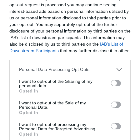
opt-out request is processed you may continue seeing
interest-based ads based on personal information utilized by
us or personal information disclosed to third parties prior to
your opt-out. You may separately opt-out of the further
disclosure of your personal information by third parties on the
Πέρα από τη Λισαβόνα: 10 μαγευτικοί προορισμοί
της Πορτογαλίας
IAB’s list of downstream participants. This information may
also be disclosed by us to third parties on the
IAB’s List of
Downstream Participants
that may further disclose it to other
Το καλά κρυμμένο μυστικό της Κρήτης: Το φαράγγι
third parties.
των Αγίων και η μαγευτική παραλία στο Λιβυκό
Please note that this website/app uses one or more Google
Personal Data Processing Opt Outs
services and may gather and store information including but
6 γραφικά χωριά των Κυκλάδων που αξίζει να
not limited to your visit or usage behaviour. You may click to
I want to opt-out of the Sharing of my
ανακαλύψετε
personal data.
grant or deny consent to Google and its third-party tags to
Opted In
use your data for below specified purposes in below Google
consent section.
I want to opt-out of the Sale of my
Personal Data.
Opted In
I want to opt-out of processing my
Personal Data for Targeted Advertising.
Opted In