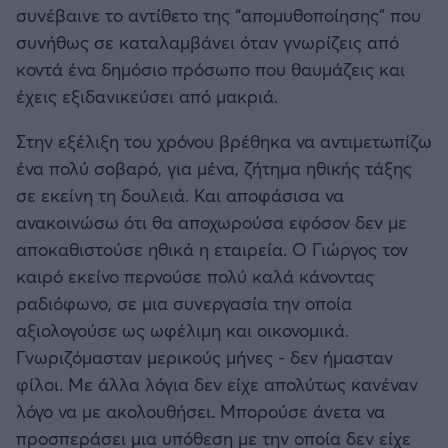
συνέβαινε το αντίθετο της “απομυθοποίησης” που
συνήθως σε καταλαμβάνει όταν γνωρίζεις από
Άρσεναλ
κοντά ένα δημόσιο πρόσωπο που θαυμάζεις και
έχεις εξιδανικεύσει από μακριά.
Γιουβέντους
Στην εξέλιξη του χρόνου βρέθηκα να αντιμετωπίζω
Μίλαν
ένα πολύ σοβαρό, για μένα, ζήτημα ηθικής τάξης
σε εκείνη τη δουλειά. Και αποφάσισα να
Ίντερ
ανακοινώσω ότι θα αποχωρούσα εφόσον δεν με
αποκαθιστούσε ηθικά η εταιρεία. Ο Γιώργος τον
Μπάγερν Μονάχου
καιρό εκείνο περνούσε πολύ καλά κάνοντας
ραδιόφωνο, σε μια συνεργασία την οποία
Παρί Σεν Ζερμέν
αξιολογούσε ως ωφέλιμη και οικονομικά.
Γνωριζόμασταν μερικούς μήνες - δεν ήμασταν
φίλοι. Με άλλα λόγια δεν είχε απολύτως κανέναν
λόγο να με ακολουθήσει. Μπορούσε άνετα να
προσπεράσει μια υπόθεση με την οποία δεν είχε