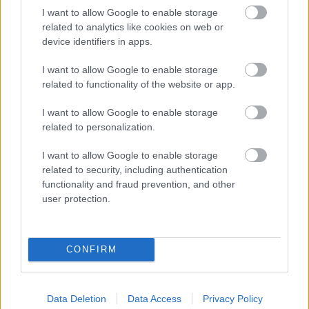
I want to allow Google to enable storage
related to analytics like cookies on web or
device identifiers in apps.
I want to allow Google to enable storage
related to functionality of the website or app.
Αυτό είναι που ήθελα να κάνω σήμερα, να τον
I want to allow Google to enable storage
χειροκροτήσω ξανά δημοσίως. Και να του πω ένα
related to personalization.
ευχαριστώ που αυξάνει τις πιθανότητες να ζήσουν
I want to allow Google to enable storage
τα παιδιά μας σε έναν πιο δίκαιο, κοινωνικά,
related to security, including authentication
κόσμο από αυτόν που συναντήσαμε εμείς τον
functionality and fraud prevention, and other
καιρό που μεγαλώναμε. Ο Γιώργος Καπουτζίδης
user protection.
δεν είναι μόνο ένας από τους καλύτερους φίλους
που μου δώρισε η ζωή· είναι και ένας από τους πιο
CONFIRM
γενναίους άντρες που έχω γνωρίσει στη ζωή μου.
Data Deletion
Data Access
Privacy Policy