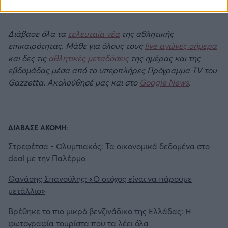
Διάβασε όλα τα
τελευταία νέα
της αθλητικής
επικαιρότητας. Μάθε για όλους τους
live αγώνες σήμερα
και δες τις
αθλητικές μεταδόσεις
της ημέρας και της
εβδομάδας μέσα από το υπερπλήρες Πρόγραμμα TV του
Gazzetta. Ακολούθησέ μας και στο
Google News
.
ΔΙΑΒΑΣΕ ΑΚΟΜΗ:
Στρεφέτσα - Ολυμπιακός: Τα οικονομικά δεδομένα στο
deal με την Παλέρμο
Θανάσης Σπανούλης: «Ο στόχος είναι να πάρουμε
μετάλλιο»
Βρέθηκε το πιο μικρό βενζινάδικο της Ελλάδας: Η
φωτογραφία τουρίστα που τα λέει όλα