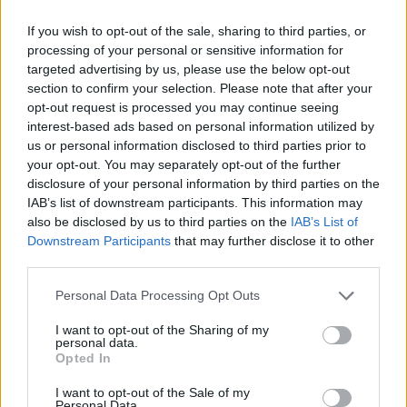
φτιαγμένος. Επενδύει τον χρόνο του σε ένα σωρό
ενέργειες αφιλοκερδώς σε μια εποχή που ο χρόνος
If you wish to opt-out of the sale, sharing to third parties, or
processing of your personal or sensitive information for
και η εικόνα του χρυσοπληρώνονται από τα brands
targeted advertising by us, please use the below opt-out
που θέλουν να συνδεθούν μαζί του. Με άλλα λόγια
section to confirm your selection. Please note that after your
χάνει λεφτά ή και πετάει λεφτά επειδή δεν είναι
opt-out request is processed you may continue seeing
αυτά που τρέφουν την ψυχή του. Τρέφεται από την
interest-based ads based on personal information utilized by
us or personal information disclosed to third parties prior to
ικανοποίηση ότι στηρίζει με τη στάση του χιλιάδες
your opt-out. You may separately opt-out of the further
ανθρώπους που το έχουν ανάγκη. Και αυτή η
disclosure of your personal information by third parties on the
τροφή τον δυναμώνει τόσο που να αντέχει σε κάθε
IAB’s list of downstream participants. This information may
also be disclosed by us to third parties on the
IAB’s List of
συμπεριφορά που μπορεί να τον πληγώνει, διότι
Downstream Participants
that may further disclose it to other
δεν είμαστε όλοι που τασόμαστε με τέτοια θέρμη
third parties.
στο πλευρό του, υπάρχουν και οι άλλοι και καμιά
Please note that this website/app uses one or more Google
Personal Data Processing Opt Outs
φορά τους άλλους τους αφήνουμε να παράξουν
services and may gather and store information including but
μεγαλύτερο θόρυβο από το δικό μας
not limited to your visit or usage behaviour. You may click to
I want to opt-out of the Sharing of my
personal data.
χειροκρότημα.
grant or deny consent to Google and its third-party tags to
Opted In
use your data for below specified purposes in below Google
consent section.
I want to opt-out of the Sale of my
Personal Data.