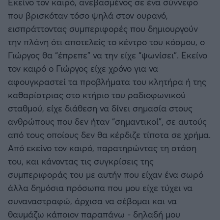
Εκείνο τον καιρό, ανεβασμένος σε ένα σύννεφο
Καλαμάτα
που βρισκόταν τόσο ψηλά στον ουρανό,
εισπράττοντας συμπεριφορές που δημιουργούν
Ηρακλής
την πλάνη ότι αποτελείς το κέντρο του κόσμου, ο
Γιώργος θα “έπρεπε” να την είχε “ψωνίσει”. Εκείνο
Μπαρτσελόνα
τον καιρό ο Γιώργος είχε χρόνο για να
αφουγκραστεί τα προβλήματα του κλητήρα ή της
Ρεάλ Μαδρίτης
καθαρίστριας στο κτήριο του ραδιοφωνικού
σταθμού, είχε διάθεση να δίνει σημασία στους
Ατλέτικο Μαδρίτης
ανθρώπους που δεν ήταν “σημαντικοί”, σε αυτούς
από τους οποίους δεν θα κέρδιζε τίποτα σε χρήμα.
Μάντσεστερ Γιουνάιτεντ
Από εκείνο τον καιρό, παρατηρώντας τη στάση
του, και κάνοντας τις συγκρίσεις της
Μάντσεστερ Σίτι
συμπεριφοράς του με αυτήν που είχαν ένα σωρό
άλλα δημόσια πρόσωπα που μου είχε τύχει να
Λίβερπουλ
συναναστραφώ, άρχισα να σέβομαι και να
θαυμάζω κάποιον παραπάνω - δηλαδή μου
Τσέλσι