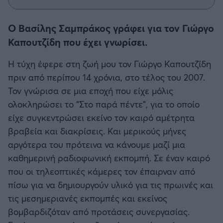
Η μητρότητα στον πάγκο
Δημήτρης Τσορμπατζόγλου
Συνεντεύξεις
Άρης
Μεγάλη μου Αγάπη
Ο Βασίλης Σαμπράκος γράφει για τον Γιώργο
Μια Ιστορία από την Πόλη
Καπουτζίδη που έχει γνωρίσει.
Λεβαδειακός
Η τύχη έφερε στη ζωή μου τον Γιώργο Καπουτζίδη
ΟΦΗ
πριν από περίπου 14 χρόνια, στο τέλος του 2007.
Τον γνώρισα σε μια εποχή που είχε μόλις
Βόλος
ολοκληρώσει το “Στο παρά πέντε”, για το οποίο
είχε συγκεντρώσει εκείνο τον καιρό αμέτρητα
Ατρόμητος Αθηνών
βραβεία και διακρίσεις. Και μερικούς μήνες
αργότερα του πρότεινα να κάνουμε μαζί μια
Κηφισιά
καθημερινή ραδιοφωνική εκπομπή. Σε έναν καιρό
που οι τηλεοπτικές κάμερες τον έπαιρναν από
Αστέρας Τρίπολης
πίσω για να δημιουργούν υλικό για τις πρωινές και
τις μεσημεριανές εκπομπές και εκείνος
Παναιτωλικός
βομβαρδιζόταν από προτάσεις συνεργασίας.