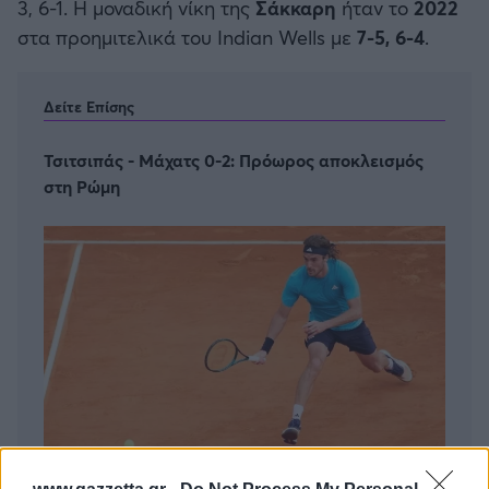
3, 6-1. Η μοναδική νίκη της
Σάκκαρη
ήταν το
2022
στα προημιτελικά του Indian Wells με
7-5, 6-4
.
Δείτε Επίσης
Τσιτσιπάς - Μάχατς 0-2: Πρόωρος αποκλεισμός
στη Ρώμη