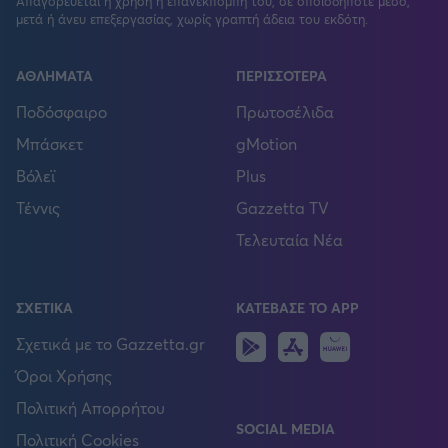
Απαγορεύεται η χρήση ή επανεκπομπή του, σε οποιοδήποτε μέσο,
μετά ή άνευ επεξεργασίας, χωρίς γραπτή άδεια του εκδότη.
ΑΘΛΗΜΑΤΑ
ΠΕΡΙΣΣΟΤΕΡΑ
Ποδόσφαιρο
Πρωτοσέλιδα
Μπάσκετ
gMotion
Βόλεϊ
Plus
Τέννις
Gazzetta TV
Τελευταία Νέα
ΣΧΕΤΙΚΑ
ΚΑΤΕΒΑΣΕ ΤΟ APP
Android
IOS
Huawei
Σχετικά με το Gazzetta.gr
Όροι Χρήσης
Πολιτική Απορρήτου
SOCIAL MEDIA
Πολιτική Cookies