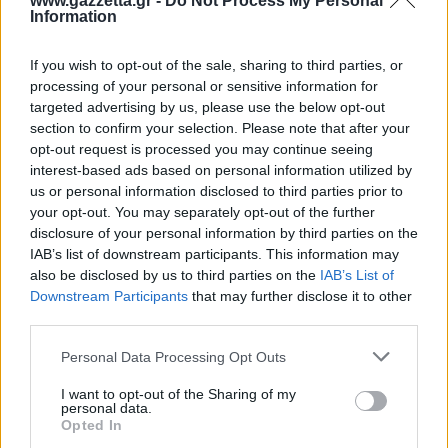
www.gazzetta.gr -
Do Not Process My Personal
Η νικήτρια από την αναμέτρηση θα αντιμετωπίσει
Information
μια εκ των
Αλεξάντρα Ιάλα
και
Σιν Γουάνγκ,
αυτό
If you wish to opt-out of the sale, sharing to third parties, or
το παιχνίδι θα γίνει το μεσημέρι της Παρασκευής
processing of your personal or sensitive information for
(8/5, 12:00).
targeted advertising by us, please use the below opt-out
section to confirm your selection. Please note that after your
@Photo credits:
Getty Images/Ideal Image
opt-out request is processed you may continue seeing
interest-based ads based on personal information utilized by
us or personal information disclosed to third parties prior to
your opt-out. You may separately opt-out of the further
disclosure of your personal information by third parties on the
IAB’s list of downstream participants. This information may
also be disclosed by us to third parties on the
IAB’s List of
Διάβασε όλα τα
τελευταία νέα
της αθλητικής
Downstream Participants
that may further disclose it to other
επικαιρότητας. Μάθε για όλους τους
live αγώνες σήμερα
third parties.
και δες τις
αθλητικές μεταδόσεις
της ημέρας και της
Please note that this website/app uses one or more Google
Personal Data Processing Opt Outs
εβδομάδας μέσα από το υπερπλήρες Πρόγραμμα TV του
services and may gather and store information including but
Gazzetta. Ακολούθησέ μας και στο
Google News
.
not limited to your visit or usage behaviour. You may click to
I want to opt-out of the Sharing of my
personal data.
grant or deny consent to Google and its third-party tags to
Opted In
use your data for below specified purposes in below Google