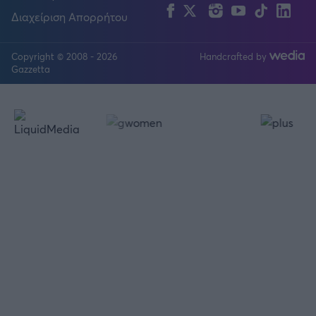
Facebook
Twitter
Instagram
YouTube
TikTok
Lin
Διαχείριση Απορρήτου
Copyright © 2008 - 2026
Handcrafted by
FOLLOW US
Gazzetta