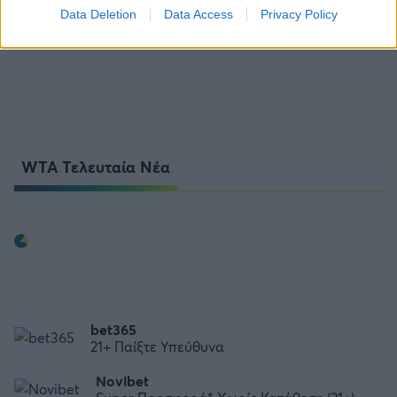
Data Deletion
Data Access
Privacy Policy
WTA Τελευταία Νέα
bet365
21+ Παίξτε Υπεύθυνα
Novibet