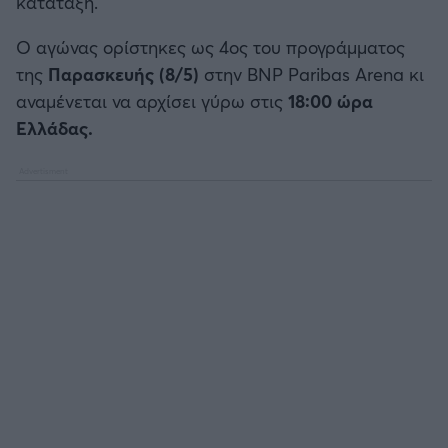
κατάταξη.
Καλαμάτα
Ο αγώνας ορίστηκες ως 4ος του προγράμματος
Ηρακλής
της
Παρασκευής (8/5)
στην BNP Paribas Arena κι
αναμένεται να αρχίσει γύρω στις
18:00 ώρα
Μπαρτσελόνα
Ελλάδας.
Ρεάλ Μαδρίτης
Ατλέτικο Μαδρίτης
Μάντσεστερ Γιουνάιτεντ
Μάντσεστερ Σίτι
Λίβερπουλ
Τσέλσι