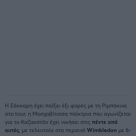
Άρσεναλ
Γιουβέντους
Μίλαν
Ίντερ
Μπάγερν Μονάχου
Παρί Σεν Ζερμέν
Η Σάκκαρη έχει παίξει έξι φορές με τη Ριμπάκινα
στο tour, η Μοσχοβίτισσα παίκτρια που αγωνίζεται
για το Καζακστάν έχει νικήσει στις
πέντε από
αυτές
, με τελευταία στο περσινό
Wimbledon
με 6-