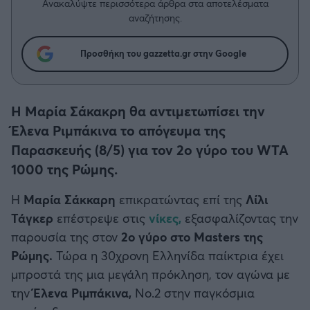
Η μητρότητα στον πάγκο
Ανακαλύψτε περισσότερα άρθρα στα αποτελέσματα
Δημήτρης Τσορμπατζόγλου
Συνεντεύξεις
αναζήτησης.
Άρης
Μεγάλη μου Αγάπη
Μια Ιστορία από την Πόλη
Προσθήκη του gazzetta.gr στην Google
Λεβαδειακός
ΟΦΗ
Η Μαρία Σάκακρη θα αντιμετωπίσει την
Έλενα Ριμπάκινα το απόγευμα της
Βόλος
Παρασκευής (8/5) για τον 2ο γύρο του WTA
1000 της Ρώμης.
Ατρόμητος Αθηνών
H
Μαρία Σάκκαρη
επικρατώντας επί της
Λίλι
Κηφισιά
Τάγκερ
επέστρεψε στις
νίκες,
εξασφαλίζοντας την
παρουσία της στον
2ο γύρο στο Masters της
Αστέρας Τρίπολης
Ρώμης.
Τώρα η 30χρονη Ελληνίδα παίκτρια έχει
μπροστά της μια μεγάλη πρόκληση, τον αγώνα με
Παναιτωλικός
την
Έλενα Ριμπάκινα,
Νο.2 στην παγκόσμια