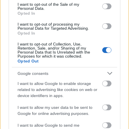
consent section.
I want to opt-out of the Sale of my
ΔΙΑΒΑΣΕ ΑΚΟΜΗ:
Personal Data.
Opted In
Ολυμπιακός: Η προσπάθεια για Πουέρτα και η
I want to opt-out of processing my
περίπτωση του Μονκαντά, που υπήρξε στέλεχος της
Personal Data for Targeted Advertising.
Μίλαν
Opted In
Λίσι: «Αξίζαμε κάτι παραπάνω, έχουμε πολλή πίστη
I want to opt-out of Collection, Use,
Retention, Sale, and/or Sharing of my
ενόψει της ρεβάνς»
Personal Data that Is Unrelated with the
Purposes for which it was collected.
Opted Out
Οι μεταγραφές της ημέρας στο μπάσκετ: Ενίσχυση για
Άρη και ΑΕΚ
Google consents
I want to allow Google to enable storage
related to advertising like cookies on web or
Tags:
device identifiers in apps.
ΜΑΡΙΑ ΣΑΚΚΑΡΗ
1
I want to allow my user data to be sent to
Google for online advertising purposes.
I want to allow Google to send me