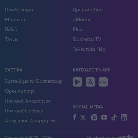
Ποδόσφαιρο
Πρωτοσέλιδα
Μπάσκετ
gMotion
Βόλεϊ
Plus
Τέννις
Gazzetta TV
Τελευταία Νέα
ΣΧΕΤΙΚΑ
ΚΑΤΕΒΑΣΕ ΤΟ APP
Android
IOS
Huawei
Σχετικά με το Gazzetta.gr
Όροι Χρήσης
Πολιτική Απορρήτου
SOCIAL MEDIA
Πολιτική Cookies
Facebook
Twitter
Instagram
YouTube
TikTok
Lin
Διαχείριση Απορρήτου
Copyright © 2008 - 2026
Handcrafted by