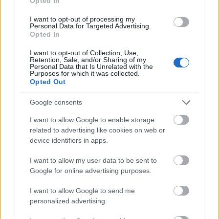
Opted In
I want to opt-out of processing my
Personal Data for Targeted Advertising.
Opted In
I want to opt-out of Collection, Use,
Retention, Sale, and/or Sharing of my
Personal Data that Is Unrelated with the
Purposes for which it was collected.
Opted Out
Google consents
I want to allow Google to enable storage
related to advertising like cookies on web or
device identifiers in apps.
Εξοικονομώ – Επιχειρώ: Παράταση έως τις 30
Νοεμβρίου
I want to allow my user data to be sent to
Google for online advertising purposes.
Ανασφάλιστα οχήματα: Σε «ψηφιακό κόσκινο» οι
I want to allow Google to send me
ενστάσεις για τα πρόστιμα
personalized advertising.
Μετά τα καθαρά οικόπεδα, ας τολμήσουμε τα