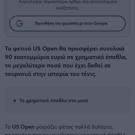
Η μητρότητα στον πάγκο
Ανακαλύψτε περισσότερα άρθρα στα αποτελέσματα
Δημήτρης Τσορμπατζόγλου
Συνεντεύξεις
αναζήτησης.
Άρης
Μεγάλη μου Αγάπη
Μια Ιστορία από την Πόλη
Προσθήκη του gazzetta.gr στην Google
Λεβαδειακός
ΟΦΗ
To φετινό US Open θα προσφέρει συνολικά
90 εκατομμύρια ευρώ σε χρηματικά έπαθλα,
Βόλος
το μεγαλύτερο ποσό που έχει δοθεί σε
τουρνουά στην ιστορία του τένις.
Ατρόμητος Αθηνών
Κηφισιά
Τα χρηματικά έπαθλα στο μονό
Αστέρας Τρίπολης
Παναιτωλικός
Το
US Open
μοιράζει φέτος πολλά δολάρια,
προσφέροντας το μεγαλύτερο χρηματικό έπαθλο