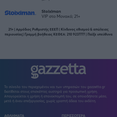
Stoiximan
VIP στο Μονακό; 21+
21+ | Αρμόδιος Ρυθμιστής ΕΕΕΠ | Κίνδυνος εθισμού & απώλειας
περιουσίας| Γραμμή βοήθειας ΚΕΘΕΑ: 210 9237777 | Παίξε υπεύθυνα
Το σύνολο του περιεχομένου και των υπηρεσιών του gazzetta.gr
διατίθεται στους επισκέπτες αυστηρά για προσωπική χρήση.
Απαγορεύεται η χρήση ή επανεκπομπή του, σε οποιοδήποτε μέσο,
μετά ή άνευ επεξεργασίας, χωρίς γραπτή άδεια του εκδότη.
ΑΘΛΗΜΑΤΑ
ΠΕΡΙΣΣΟΤΕΡΑ