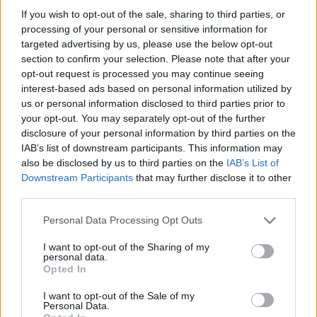
If you wish to opt-out of the sale, sharing to third parties, or
processing of your personal or sensitive information for
targeted advertising by us, please use the below opt-out
section to confirm your selection. Please note that after your
opt-out request is processed you may continue seeing
interest-based ads based on personal information utilized by
us or personal information disclosed to third parties prior to
your opt-out. You may separately opt-out of the further
disclosure of your personal information by third parties on the
IAB’s list of downstream participants. This information may
Πήγε να γλιτώσει το ταξί και την «έφαγαν» κοριοί
also be disclosed by us to third parties on the
IAB’s List of
σε ξενοδοχείο: H εκδίκηση μέσω TikTok
Downstream Participants
that may further disclose it to other
third parties.
Η «ελληνική» όπερα του Σίδνεϋ βρίσκεται σ' ένα
χωριό έξω από την Κοζάνη
Please note that this website/app uses one or more Google
Personal Data Processing Opt Outs
services and may gather and store information including but
not limited to your visit or usage behaviour. You may click to
I want to opt-out of the Sharing of my
Ηθοποιός του Harry Potter άνοιξε OnlyFans: «Τα
personal data.
grant or deny consent to Google and its third-party tags to
έσοδα έσωσαν πραγματικά τη ζωή μας»
Opted In
use your data for below specified purposes in below Google
consent section.
I want to opt-out of the Sale of my
Personal Data.