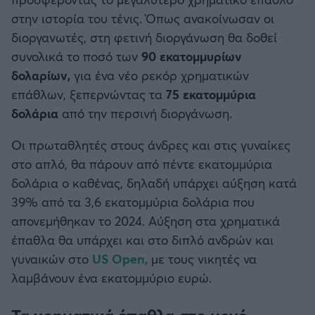
Καλαμάτα
στην ιστορία του τένις. Όπως ανακοίνωσαν οι
διοργανωτές, στη φετινή διοργάνωση θα δοθεί
Ηρακλής
συνολικά το ποσό των
90 εκατομμυρίων
δολαρίων,
για ένα νέο ρεκόρ χρηματικών
Μπαρτσελόνα
επάθλων, ξεπερνώντας τα
75 εκατομμύρια
δολάρια
από την περσινή διοργάνωση.
Ρεάλ Μαδρίτης
Οι πρωταθλητές στους άνδρες και στις γυναίκες
Ατλέτικο Μαδρίτης
στο απλό, θα πάρουν από πέντε εκατομμύρια
δολάρια ο καθένας, δηλαδή υπάρχει αύξηση κατά
Μάντσεστερ Γιουνάιτεντ
39% από τα 3,6 εκατομμύρια δολάρια που
απονεμήθηκαν το 2024. Αύξηση στα χρηματικά
Μάντσεστερ Σίτι
έπαθλα θα υπάρχει και στο διπλό ανδρών και
γυναικών στο
US Open,
με τους νικητές να
Λίβερπουλ
λαμβάνουν ένα εκατομμύριο ευρώ.
Τσέλσι