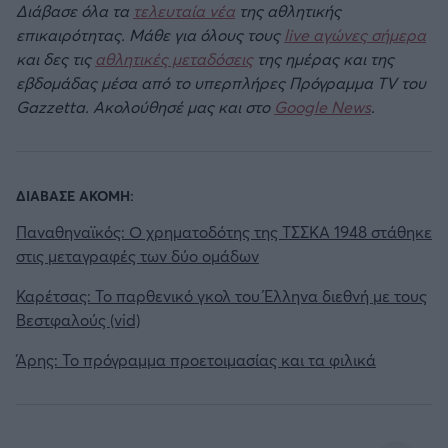
Διάβασε όλα τα
τελευταία νέα
της αθλητικής
επικαιρότητας. Μάθε για όλους τους
live αγώνες σήμερα
και δες τις
αθλητικές μεταδόσεις
της ημέρας και της
εβδομάδας μέσα από το υπερπλήρες Πρόγραμμα TV του
Gazzetta. Ακολούθησέ μας και στο
Google News
.
ΔΙΑΒΑΣΕ ΑΚΟΜΗ:
Παναθηναϊκός: Ο χρηματοδότης της ΤΣΣΚΑ 1948 στάθηκε
στις μεταγραφές των δύο ομάδων
Καρέτσας: Το παρθενικό γκολ του Έλληνα διεθνή με τους
Βεστφαλούς (vid)
Άρης: Το πρόγραμμα προετοιμασίας και τα φιλικά