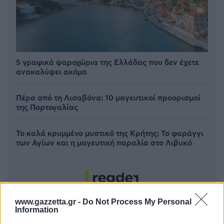
5 γραφικά ψαροχώρια της Ελλάδας που δεν έχετε
ανακαλύψει ακόμα
Πέρα από τη Λισαβόνα: 10 μαγευτικοί προορισμοί
της Πορτογαλίας
Το καλά κρυμμένο μυστικό της Κρήτης: Το φαράγγι
των Αγίων και η μαγευτική παραλία στο Λιβυκό
www.gazzetta.gr -
Do Not Process My Personal
Information