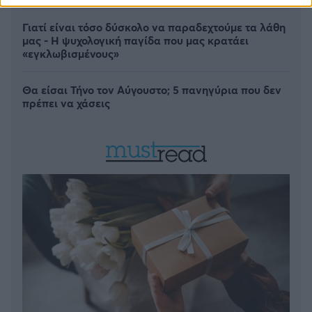
Γιατί είναι τόσο δύσκολο να παραδεχτούμε τα λάθη
μας - Η ψυχολογική παγίδα που μας κρατάει
«εγκλωβισμένους»
Θα είσαι Τήνο τον Αύγουστο; 5 πανηγύρια που δεν
πρέπει να χάσεις