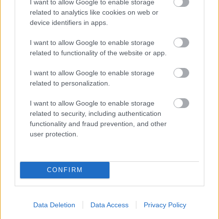
I want to allow Google to enable storage
«καθαρά χωράφια»
related to analytics like cookies on web or
device identifiers in apps.
I want to allow Google to enable storage
related to functionality of the website or app.
I want to allow Google to enable storage
related to personalization.
I want to allow Google to enable storage
related to security, including authentication
functionality and fraud prevention, and other
user protection.
CONFIRM
Οι celebrities σάλπαραν στο Αιγαίο για τις
διακοπές τους - Το ελληνικό καλοκαίρι μέσα από τα
Data Deletion
Data Access
Privacy Policy
post τους