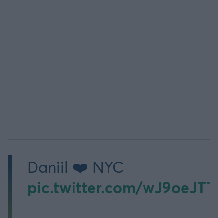
Άρσεναλ
Γιουβέντους
Μίλαν
Ίντερ
Μπάγερν Μονάχου
Παρί Σεν Ζερμέν
Daniil ❤️ NYC
pic.twitter.com/wJ9oeJT