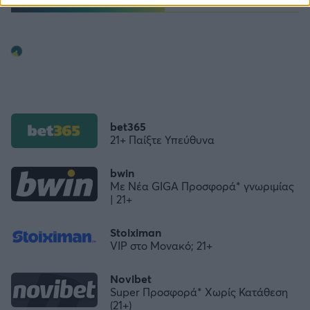
bet365
21+ Παίξτε Υπεύθυνα
bwin
Με Νέα GIGA Προσφορά* γνωριμίας
| 21+
Stoiximan
VIP στο Μονακό; 21+
Novibet
Super Προσφορά* Χωρίς Κατάθεση
(21+)