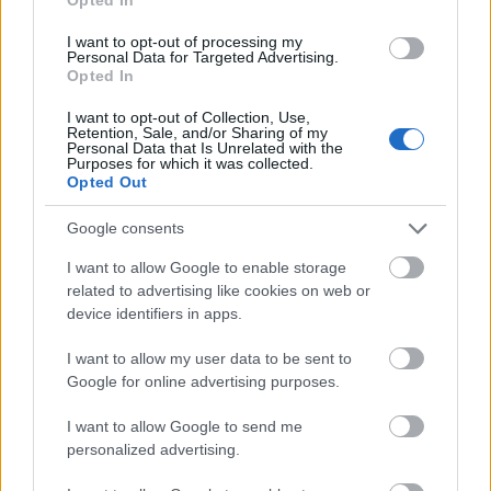
Παναθηναϊκός: Η ΤΣΣΚΑ 1948 έριξε τριάρα και πέρασε
I want to opt-out of processing my
Personal Data for Targeted Advertising.
δεύτερη
Opted In
I want to opt-out of Collection, Use,
Retention, Sale, and/or Sharing of my
Personal Data that Is Unrelated with the
Tags:
Purposes for which it was collected.
ΝΤΑΝΙΙΛ ΜΕΝΤΒΕΝΤΕΦ
Opted Out
Google consents
I want to allow Google to enable storage
related to advertising like cookies on web or
Για να προσθέσεις το σχόλιο
device identifiers in apps.
σου πρέπει να συνδεθείς
I want to allow my user data to be sent to
στο my gazzetta!
Google for online advertising purposes.
I want to allow Google to send me
Εγγραφή
Σύνδεση
personalized advertising.