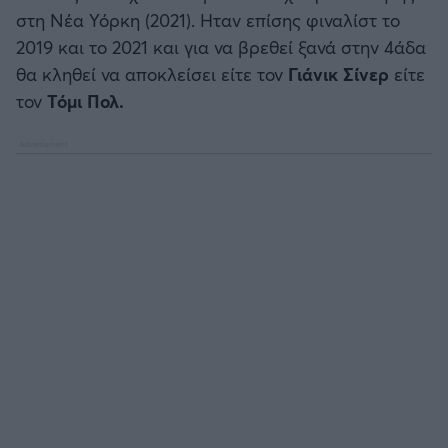
Καλαμάτα
στη Νέα Υόρκη (2021). Ηταν επίσης φιναλίστ το
2019 και το 2021 και για να βρεθεί ξανά στην 4άδα
Ηρακλής
θα κληθεί να αποκλείσει είτε τον
Γιάνικ Σίνερ
είτε
τον
Τόμι Πολ.
Μπαρτσελόνα
Ρεάλ Μαδρίτης
Ατλέτικο Μαδρίτης
Μάντσεστερ Γιουνάιτεντ
Μάντσεστερ Σίτι
Λίβερπουλ
Τσέλσι