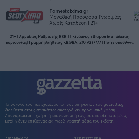
Pamestoixima.gr
Μοναδική Προσφορά Γνωριμίας!
Χωρίς Κατάθεση | 21+
21+ | Αρμόδιος Ρυθμιστής ΕΕΕΠ | Κίνδυνος εθισμού & απώλειας
περιουσίας| Γραμμή βοήθειας ΚΕΘΕΑ: 210 9237777 | Παίξε υπεύθυνα
Το σύνολο του περιεχομένου και των υπηρεσιών του gazzetta.gr
διατίθεται στους επισκέπτες αυστηρά για προσωπική χρήση.
Απαγορεύεται η χρήση ή επανεκπομπή του, σε οποιοδήποτε μέσο,
μετά ή άνευ επεξεργασίας, χωρίς γραπτή άδεια του εκδότη.
ΑΘΛΗΜΑΤΑ
ΠΕΡΙΣΣΟΤΕΡΑ