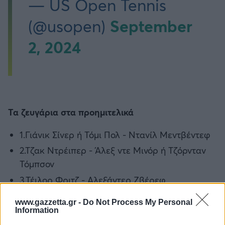
— US Open Tennis
September
(@usopen)
2, 2024
Τα ζευγάρια στα προημιτελικά
1.Γιάνικ Σίνερ ή Τόμι Πολ - Ντανίλ Μεντβέντεφ
2.Τζακ Ντρέιπερ - Άλεξ ντε Μινόρ ή Τζόρνταν
Τόμπσον
3.Τέιλορ Φριτζ - Αλεξάντερ Ζβέρεφ
4.Γκριγκόρ Ντιμιτρόφ - Φράνσις Τιάφο
www.gazzetta.gr -
Do Not Process My Personal
Information
@Photo credits:
Getty Images/Ideal Image