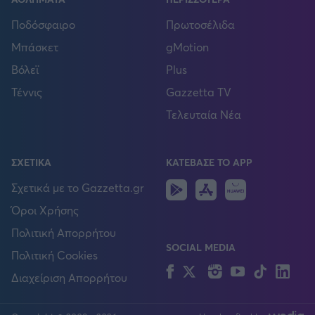
Ποδόσφαιρο
Πρωτοσέλιδα
Μπάσκετ
gMotion
Βόλεϊ
Plus
Τέννις
Gazzetta TV
Τελευταία Νέα
ΣΧΕΤΙΚΑ
ΚΑΤΕΒΑΣΕ ΤΟ APP
Android
IOS
Huawei
Σχετικά με το Gazzetta.gr
Όροι Χρήσης
Πολιτική Απορρήτου
SOCIAL MEDIA
Πολιτική Cookies
Facebook
Twitter
Instagram
YouTube
TikTok
Lin
Διαχείριση Απορρήτου