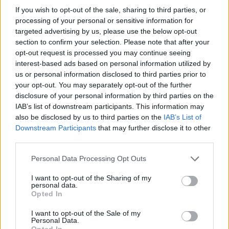
If you wish to opt-out of the sale, sharing to third parties, or
processing of your personal or sensitive information for
targeted advertising by us, please use the below opt-out
section to confirm your selection. Please note that after your
opt-out request is processed you may continue seeing
interest-based ads based on personal information utilized by
Διάβασε όλα τα
τελευταία νέα
της αθλητικής
us or personal information disclosed to third parties prior to
επικαιρότητας. Μάθε για όλους τους
live αγώνες σήμερα
your opt-out. You may separately opt-out of the further
και δες τις
αθλητικές μεταδόσεις
της ημέρας και της
disclosure of your personal information by third parties on the
εβδομάδας μέσα από το υπερπλήρες Πρόγραμμα TV του
IAB’s list of downstream participants. This information may
Gazzetta. Ακολούθησέ μας και στο
Google News
.
also be disclosed by us to third parties on the
IAB’s List of
Downstream Participants
that may further disclose it to other
third parties.
Please note that this website/app uses one or more Google
Personal Data Processing Opt Outs
ΔΙΑΒΑΣΕ ΑΚΟΜΗ:
services and may gather and store information including but
not limited to your visit or usage behaviour. You may click to
I want to opt-out of the Sharing of my
Λαρεντζάκης: Κερδίζει πόντους η επιστροφή του στην
personal data.
grant or deny consent to Google and its third-party tags to
ΑΕΚ - Η προϋπόθεση της επανασύνδεσης
Opted In
use your data for below specified purposes in below Google
consent section.
Μάκης Αγγελόπουλος: Σύνθημα εναντίον του από την
I want to opt-out of the Sale of my
Personal Data.
Original στη Νέα Φιλαδέλφεια
Opted In