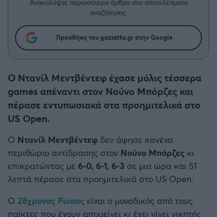
Η μητρότητα στον πάγκο
Ανακαλύψτε περισσότερα άρθρα στα αποτελέσματα
Δημήτρης Τσορμπατζόγλου
Συνεντεύξεις
αναζήτησης.
Άρης
Μεγάλη μου Αγάπη
Μια Ιστορία από την Πόλη
Προσθήκη του gazzetta.gr στην Google
Λεβαδειακός
ΟΦΗ
Ο Ντανίλ Μεντβέντεφ έχασε μόλις τέσσερα
games απέναντι στον Νούνο Μπόρζες και
Βόλος
πέρασε εντυπωσιακά στα προημιτελικά στο
US Open.
Ατρόμητος Αθηνών
Ο
Ντανίλ Μεντβέντεφ
δεν άφησε κανένα
Κηφισιά
περιθώριο αντίδρασης στον
Νούνο Μπόρζες
κι
επικρατώντας με
6-0, 6-1, 6-3
σε μια ώρα και 51
Αστέρας Τρίπολης
λεπτά πέρασε στα προημιτελικά στο US Open.
Παναιτωλικός
O
28χρονος Ρώσος
είναι ο μοναδικός από τους
παίκτες που έχουν απομείνει κι έχει γίνει νικητής