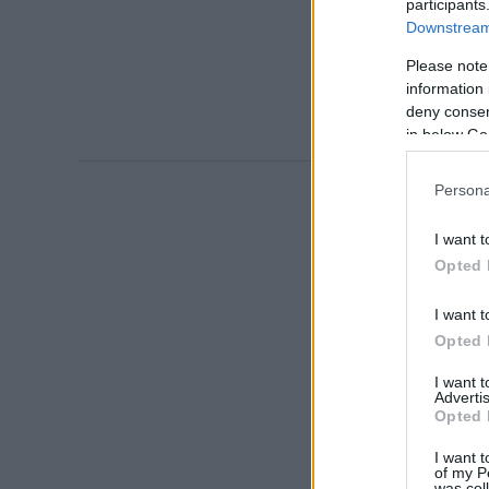
participants
Downstream 
Please note
information 
deny consent
in below Go
Persona
I want t
Opted 
I want t
Opted 
I want 
Advertis
Opted 
I want t
of my P
was col