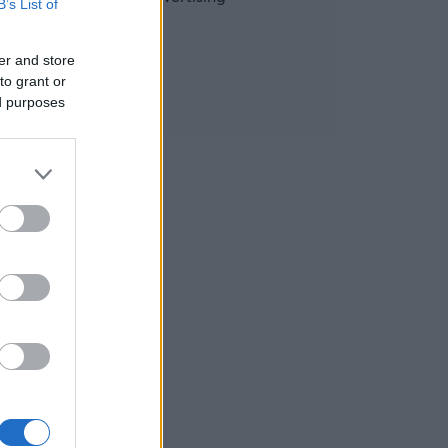
B’s List of
er and store
to grant or
ed purposes