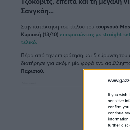
Τζόκοβιτς, έπειτα και τη μεγάλη ν
Σανγκάη...
Στην κατάκτηση του τίτλου του
τουρνουά Mas
Κυριακή (13/10)
επικρατώντας με
straight se
τελικό.
Πέρα από την επικράτηση και διεύρυνση του 
διατήρησε για ακόμη μία φορά ένα ασύλληπτ
Παρισιού
.
www.gazze
If you wish 
sensitive in
confirm you
continue se
information 
further disc