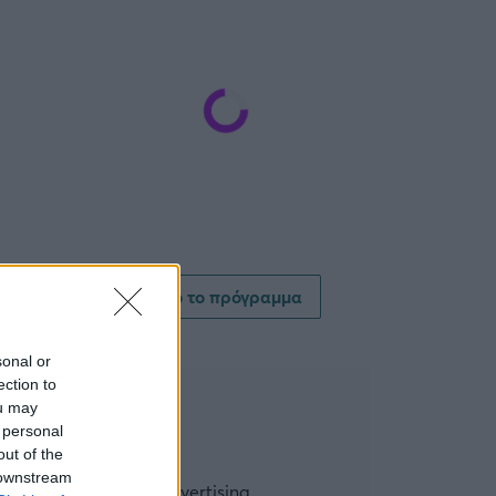
Δείτε όλο το πρόγραμμα
sonal or
ection to
ou may
 personal
out of the
 downstream