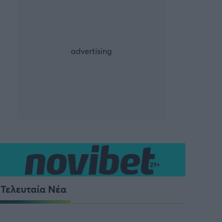
ρία από την Πόλη
ορμπατζόγλου
Τελευταία Νέα