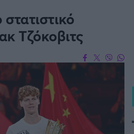
Μια Ιστο
ο στατιστικό
Μιχάλης Τσαμπάς
Δημήτρης Τσ
Άρση Βαρών
ακ Τζόκοβιτς
FOLLOW US