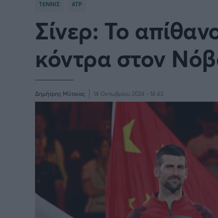
ΤΕΝΝΙΣ
ATP
Σίνερ: Το απίθαν
Γιώργος Τσακίρης
Πυγμαχία
κόντρα στον Νόβ
Δημήτρης Μύτικας
14 Οκτωβρίου 2024 - 14:43