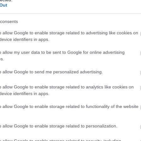
Out
consents
o allow Google to enable storage related to advertising like cookies on
evice identifiers in apps.
o allow my user data to be sent to Google for online advertising
s.
όνος παίκτης ο οποίος δεν έχει απειληθεί για δύο
to allow Google to send me personalized advertising.
όβακ Τζόκοβιτς
.
o allow Google to enable storage related to analytics like cookies on
evice identifiers in apps.
του νίκη ο
Σίνερ
πέτυχε την τρίτη σερί επικράτηση
ο
να έχει κατακτήσει μόλις
δύο σετ από τα οκτώ
o allow Google to enable storage related to functionality of the website
o allow Google to enable storage related to personalization.
o allow Google to enable storage related to security, including