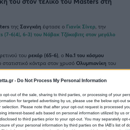
ίκη του στον τελικό του Masters στη
ters
της
Σανγκάη
έφτασε ο
Γιανίκ Σίνερ
, την
ts
(7-6|4|, 6-3) του
Νόβακ Τζόκοβιτς
στον μεγάλο
φετινού του
ρεκόρ (65-6)
, ο
Νο.1 του κόσμου
ο στατιστικό κόντρα στον χρυσό
Ολυμπιονίκη
του
tta.gr -
Do Not Process My Personal Information
to opt-out of the sale, sharing to third parties, or processing of your per
formation for targeted advertising by us, please use the below opt-out s
r selection. Please note that after your opt-out request is processed y
eing interest-based ads based on personal information utilized by us or
disclosed to third parties prior to your opt-out. You may separately opt-
losure of your personal information by third parties on the IAB’s list of