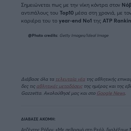
Σημειώνεται πως με την νίκη κόντρα στον
Νόβ
αντιπάλους του
Top10
μέσα στη χρονιά, με το
καριέρα του το
year-end No1
της
ATP Ranki
@Photo credits:
Getty Images/Ideal Image
Διάβασε όλα τα
τελευταία νέα
της αθλητικής επικα
δες τις
αθλητικές μεταδόσεις
της ημέρας και της ε
Gazzetta. Ακολούθησέ μας και στο
Google News
.
ΔΙΑΒΑΣΕ ΑΚΟΜΗ:
Ατζέντης Ρόδρι: «Με σεβασμό στη Ρεάλ, διαλέξαμ