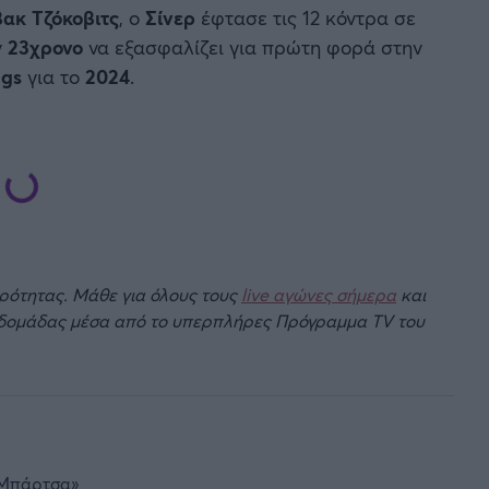
ακ Τζόκοβιτς
, ο
Σίνερ
έφτασε τις 12 κόντρα σε
ν
23χρονο
να εξασφαλίζει για πρώτη φορά στην
ngs
για το
2024
.
ιρότητας. Μάθε για όλους τους
live αγώνες σήμερα
και
βδομάδας μέσα από το υπερπλήρες Πρόγραμμα TV του
ε Μπάρτσα»