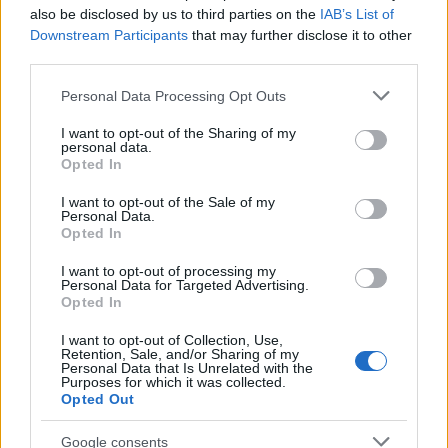
also be disclosed by us to third parties on the
IAB’s List of
Downstream Participants
that may further disclose it to other
third parties.
Εγγραφή
Σύνδεση
Please note that this website/app uses one or more Google
Personal Data Processing Opt Outs
services and may gather and store information including but
not limited to your visit or usage behaviour. You may click to
I want to opt-out of the Sharing of my
personal data.
grant or deny consent to Google and its third-party tags to
Opted In
use your data for below specified purposes in below Google
consent section.
I want to opt-out of the Sale of my
Personal Data.
Opted In
I want to opt-out of processing my
Personal Data for Targeted Advertising.
Opted In
I want to opt-out of Collection, Use,
Retention, Sale, and/or Sharing of my
Personal Data that Is Unrelated with the
Purposes for which it was collected.
Opted Out
BEST OF
INTERNET
Google consents