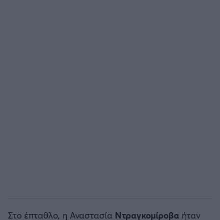
Άρσεναλ
Γιουβέντους
Μίλαν
Ίντερ
Μπάγερν Μονάχου
Παρί Σεν Ζερμέν
Στο έπταθλο, η Αναστασία
Ντραγκομίροβα
ήταν