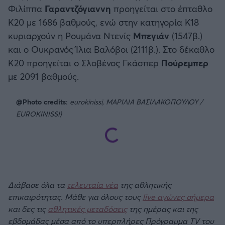
Φιλίππα
Γαραντζόγιαννη
προηγείται στο έπταθλο
Κ20 με 1686 βαθμούς, ενώ στην κατηγορία Κ18
κυριαρχούν η Ρουμάνα Ντενίς
Μπεγιάν
(1547β.)
και ο Ουκρανός Ίλια Βαλόβοι (2111β.). Στο δέκαθλο
Κ20 προηγείται ο Σλοβένος Γκάσπερ
Πούρεμπερ
με 2091 βαθμούς.
@Photo credits:
eurokinissi, ΜΑΡΙΛΙΑ ΒΑΣΙΛΑΚΟΠΟΥΛΟΥ /
EUROKINISSI)
Διάβασε όλα τα
τελευταία νέα
της αθλητικής
επικαιρότητας. Μάθε για όλους τους
live αγώνες σήμερα
και δες τις
αθλητικές μεταδόσεις
της ημέρας και της
εβδομάδας μέσα από το υπερπλήρες Πρόγραμμα TV του