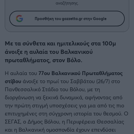
Η μητρότητα στον πάγκο
Δημήτρης Τσορμπατζόγλου
αναζήτησης.
Συνεντεύξεις
Άρης
Μεγάλη μου Αγάπη
Προσθήκη του gazzetta.gr στην Google
Μια Ιστορία από την Πόλη
Λεβαδειακός
ΟΦΗ
Με τα σύνθετα και ημιτελικούς στα 100μ
άνοιξε η αυλαία του Βαλκανικού
Βόλος
πρωταθλήματος, στον Βόλο.
Η αυλαία του
77ου Βαλκανικού Πρωταθλήματος
Ατρόμητος Αθηνών
στίβου
άνοιξε το πρωί του Σαββάτου (26/7) στο
Πανθεσσαλικό Στάδιο του Βόλου, με τη
Κηφισιά
διοργάνωση να ξεκινά δυναμικά, αφήνοντας από
την πρώτη στιγμή υποσχέσεις για μια από τις πιο
Αστέρας Τρίπολης
επιτυχημένες στη σύγχρονη ιστορία του θεσμού. Ο
ΣΕΓΑΣ, ο Δήμος Βόλου, η Περιφέρεια Θεσσαλίας
Παναιτωλικός
και η Βαλκανική ομοσπονδία έχουν επενδύσει