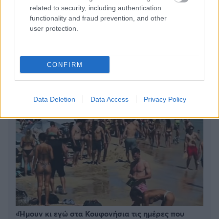
related to security, including authentication
functionality and fraud prevention, and other
6 γραφικά χωριά των Κυκλάδων που αξίζει να
user protection.
ανακαλύψετε
CONFIRM
Data Deletion
Data Access
Privacy Policy
«Ήμουν κι εγώ στα Κουφονήσια τις ημέρες που