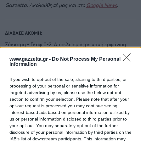
Gazzetta. Ακολούθησέ μας και στο
Google News
.
ΔΙΑΒΑΣΕ ΑΚΟΜΗ:
Σάκκαρη - Γκοφ 0-2: Αποκλεισμός με κακή εμφάνιση
Παγκόσμιο πρωτάθλημα Κ20: Διπλή ελληνική πρόκριση
www.gazzetta.gr -
Do Not Process My Personal
στον τελικό του μήκους
Information
ΑΕΚ: «Μιχάλη δεν έφυγες ποτέ, δεν θα φύγεις ποτέ!»
If you wish to opt-out of the sale, sharing to third parties, or
processing of your personal or sensitive information for
targeted advertising by us, please use the below opt-out
section to confirm your selection. Please note that after your
opt-out request is processed you may continue seeing
interest-based ads based on personal information utilized by
us or personal information disclosed to third parties prior to
Για να προσθέσεις το σχόλιο
your opt-out. You may separately opt-out of the further
σου πρέπει να συνδεθείς
disclosure of your personal information by third parties on the
IAB’s list of downstream participants. This information may
στο my gazzetta!