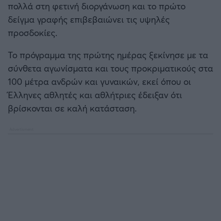
πολλά στη φετινή διοργάνωση και το πρώτο
Καλαμάτα
δείγμα γραφής επιβεβαιώνει τις υψηλές
προσδοκίες.
Ηρακλής
Το πρόγραμμα της πρώτης ημέρας ξεκίνησε με τα
Μπαρτσελόνα
σύνθετα αγωνίσματα και τους προκριματικούς στα
100 μέτρα ανδρών και γυναικών, εκεί όπου οι
Ρεάλ Μαδρίτης
Έλληνες αθλητές και αθλήτριες έδειξαν ότι
βρίσκονται σε καλή κατάσταση.
Ατλέτικο Μαδρίτης
Μάντσεστερ Γιουνάιτεντ
Μάντσεστερ Σίτι
Λίβερπουλ
Τσέλσι