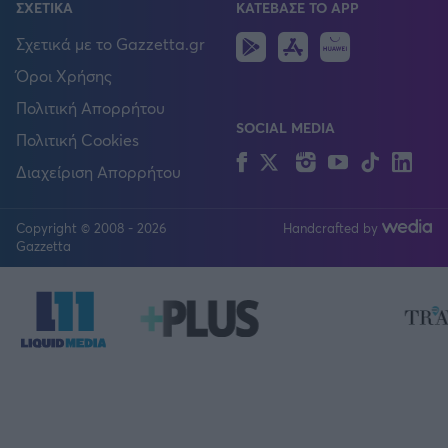
ΣΧΕΤΙΚΑ
ΚΑΤΕΒΑΣΕ ΤΟ APP
Android
IOS
Huawei
Σχετικά με το Gazzetta.gr
Όροι Χρήσης
Πολιτική Απορρήτου
SOCIAL MEDIA
Πολιτική Cookies
Facebook
Twitter
Instagram
YouTube
TikTok
Lin
Διαχείριση Απορρήτου
Copyright © 2008 - 2026
Handcrafted by
FOLLOW US
Gazzetta