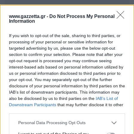
www.gazzetta.gr -
Do Not Process My Personal
Information
If you wish to opt-out of the sale, sharing to third parties, or
processing of your personal or sensitive information for
targeted advertising by us, please use the below opt-out
section to confirm your selection. Please note that after your
opt-out request is processed you may continue seeing
interest-based ads based on personal information utilized by
us or personal information disclosed to third parties prior to
your opt-out. You may separately opt-out of the further
disclosure of your personal information by third parties on the
IAB’s list of downstream participants. This information may
also be disclosed by us to third parties on the
IAB’s List of
Downstream Participants
that may further disclose it to other
Πέρα από τη Λισαβόνα: 10 μαγευτικοί προορισμοί
third parties.
της Πορτογαλίας
Please note that this website/app uses one or more Google
Personal Data Processing Opt Outs
Το καλά κρυμμένο μυστικό της Κρήτης: Το φαράγγι
services and may gather and store information including but
των Αγίων και η μαγευτική παραλία στο Λιβυκό
not limited to your visit or usage behaviour. You may click to
I want to opt-out of the Sharing of my