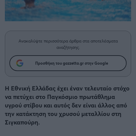
Η μητρότητα στον πάγκο
Δημήτρης Τσορμπατζόγλου
Συνεντεύξεις
Άρης
Μεγάλη μου Αγάπη
Μια Ιστορία από την Πόλη
Λεβαδειακός
Ανακαλύψτε περισσότερα άρθρα στα αποτελέσματα
ΟΦΗ
αναζήτησης.
Βόλος
Προσθήκη του gazzetta.gr στην Google
Ατρόμητος Αθηνών
Η Εθνική Ελλάδας έχει έναν τελευταίο στόχο
Κηφισιά
να πετύχει στο Παγκόσμιο πρωτάθλημα
υγρού στίβου και αυτός δεν είναι άλλος από
Αστέρας Τρίπολης
την κατάκτηση του χρυσού μεταλλίου στη
Σιγκαπούρη.
Παναιτωλικός