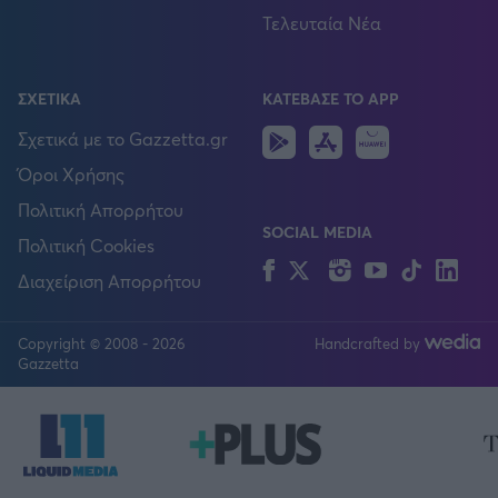
Τελευταία Νέα
ΣΧΕΤΙΚΑ
ΚΑΤΕΒΑΣΕ ΤΟ APP
Android
IOS
Huawei
Σχετικά με το Gazzetta.gr
Όροι Χρήσης
Πολιτική Απορρήτου
SOCIAL MEDIA
Πολιτική Cookies
Facebook
Twitter
Instagram
YouTube
TikTok
Lin
Διαχείριση Απορρήτου
Copyright © 2008 - 2026
Handcrafted by
FOLLOW US
Gazzetta