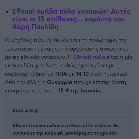
Εθνική ομάδα πόλο γυναικών: Αυτές
είναι οι 15 απίθανες... κομάντο του
Χάρη Παυλίδη
Ο μεγάλος τελικός θα κλείσει το πρόγραμμα της
τελευταίας ημέρας στη διοργάνωσης αναφορικά
με τις εθνικές γυναικών. Η
Εθνική πόλο
είναι η μία
εκ των δύο φιναλίστ, καθώς έχει νικήσει με
κυρίαρχο τρόπο τις
ΗΠΑ
με
14-10
στον ημιτελικό.
Από την άλλη, η
Ουγγαρία
πέτυχε επίσης άνετη
επικράτηση με σκορ
15-9
την
Ισπανία
.
Δείτε Επίσης
Αθηνά Γιαννοπούλου στο Gazzetta: «Πάντα θα
κυνηγάμε την κορυφή, μονόδρομος το χρυσό»