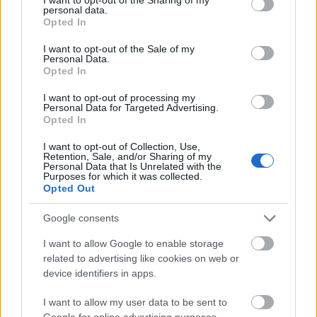
personal data.
grant or deny consent to Google and its third-party tags to
Opted In
use your data for below specified purposes in below Google
6 γραφικά χωριά των Κυκλάδων που αξίζει να
consent section.
ανακαλύψετε
I want to opt-out of the Sale of my
Personal Data.
Opted In
I want to opt-out of processing my
Personal Data for Targeted Advertising.
Opted In
I want to opt-out of Collection, Use,
Retention, Sale, and/or Sharing of my
Personal Data that Is Unrelated with the
Purposes for which it was collected.
Opted Out
Google consents
I want to allow Google to enable storage
related to advertising like cookies on web or
device identifiers in apps.
I want to allow my user data to be sent to
Λίλα Μπακλέση: Γέννησε το πρώτο της παιδί - Η
Google for online advertising purposes.