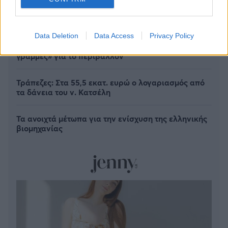
Data Deletion
Data Access
Privacy Policy
Νέο Χωροταξικό Τουρισμού: Οι νέες «κόκκινες
γραμμές» για το περιβάλλον
Τράπεζες: Στα 55,5 εκατ. ευρώ ο λογαριασμός από
τα δάνεια του ν. Κατσέλη
Τα ανοιχτά μέτωπα για την ενίσχυση της ελληνικής
βιομηχανίας