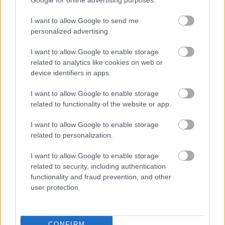
αντισυμβατική ανάρτηση του συντρόφου της (pic)
I want to allow Google to send me
personalized advertising.
Επεισόδιο στη Θεσσαλονίκη: Η στιγμή που οδηγός
εμβολίζει άλλο αυτοκίνητο
I want to allow Google to enable storage
related to analytics like cookies on web or
15+1 θρυλικές μεταγραφές του ελληνικού
device identifiers in apps.
ποδοσφαίρου που δεν έγιναν ποτέ
I want to allow Google to enable storage
related to functionality of the website or app.
I want to allow Google to enable storage
related to personalization.
I want to allow Google to enable storage
related to security, including authentication
functionality and fraud prevention, and other
user protection.
CONFIRM