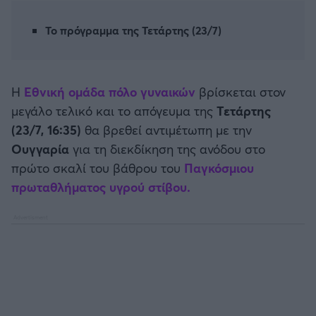
Καλαμάτα
Το πρόγραμμα της Τετάρτης (23/7)
Ηρακλής
Μπαρτσελόνα
Η
Εθνική ομάδα πόλο γυναικών
βρίσκεται στον
μεγάλο τελικό και το απόγευμα της
Τετάρτης
Ρεάλ Μαδρίτης
(23/7, 16:35)
θα βρεθεί αντιμέτωπη με την
Ουγγαρία
για τη διεκδίκηση της ανόδου στο
Ατλέτικο Μαδρίτης
πρώτο σκαλί του βάθρου του
Παγκόσμιου
πρωταθλήματος υγρού στίβου.
Μάντσεστερ Γιουνάιτεντ
Μάντσεστερ Σίτι
Λίβερπουλ
Τσέλσι