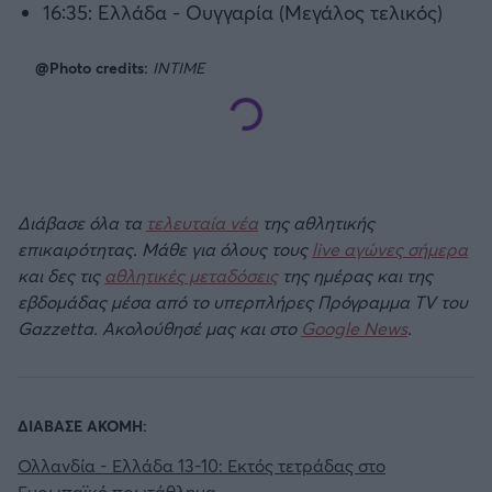
16:35: Ελλάδα - Ουγγαρία (Μεγάλος τελικός)
@Photo credits:
INTIME
Διάβασε όλα τα
τελευταία νέα
της αθλητικής
επικαιρότητας. Μάθε για όλους τους
live αγώνες σήμερα
και δες τις
αθλητικές μεταδόσεις
της ημέρας και της
εβδομάδας μέσα από το υπερπλήρες Πρόγραμμα TV του
Gazzetta. Ακολούθησέ μας και στο
Google News
.
ΔΙΑΒΑΣΕ ΑΚΟΜΗ:
Ολλανδία - Ελλάδα 13-10: Εκτός τετράδας στο
Ευρωπαϊκό πρωτάθλημα