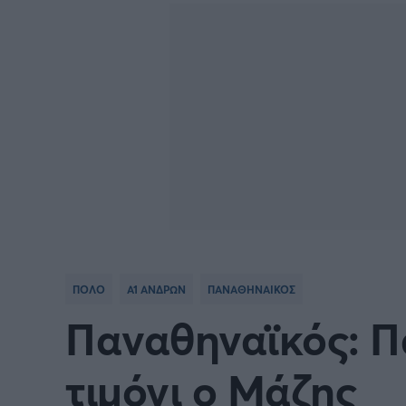
Γιώργος Τσακίρης
Κύπελλο Ανδρών Πόλο
Πυγμαχία
ΠΟΛΟ
Α1 ΑΝΔΡΩΝ
ΠΑΝΑΘΗΝΑΙΚΟΣ
Παναθηναϊκός: Πα
τιμόνι ο Μάζης