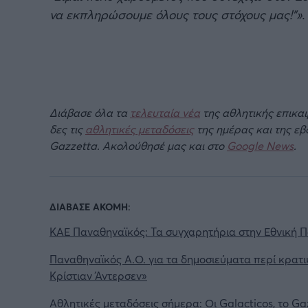
να εκπληρώσουμε όλους τους στόχους μας!"».
Διάβασε όλα τα
τελευταία νέα
της αθλητικής επικα
δες τις
αθλητικές μεταδόσεις
της ημέρας και της ε
Gazzetta. Ακολούθησέ μας και στο
Google News
.
ΔΙΑΒΑΣΕ ΑΚΟΜΗ:
ΚΑΕ Παναθηναϊκός: Τα συγχαρητήρια στην Εθνική Π
Παναθηναϊκός Α.Ο. για τα δημοσιεύματα περί κρατι
Κρίστιαν Άντερσεν»
Αθλητικές μεταδόσεις σήμερα: Οι Galacticos, το Ga