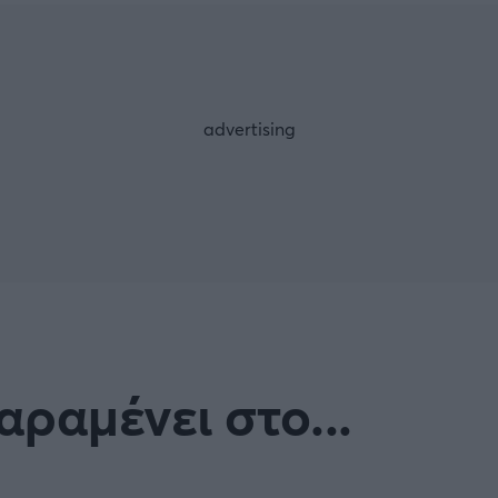
Μια Ιστο
Μιχάλης Τσαμπάς
Δημήτρης Τσ
Άρση Βαρών
FOLLOW US
ραμένει στο...