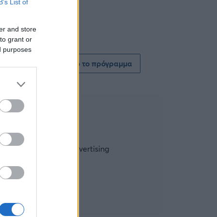
B’s List of
er and store
to grant or
ed purposes
Δείτε όλο το πρόγραμμα