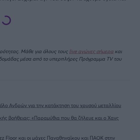
ιρότητας. Μάθε για όλους τους
live αγώνες σήμερα
και
βδομάδας μέσα από το υπερπλήρες Πρόγραμμα TV του
όλο Ανδρών για την κατάκτηση του χρυσού μεταλλίου
κής βοήθειας: «Παραμύθια που θα ζήλευε και ο Χανς
zz Floor και οι μάχες Παναθηναϊκου και ΠΑΟΚ στην