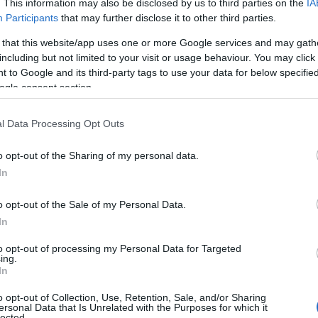
. This information may also be disclosed by us to third parties on the
IA
Participants
that may further disclose it to other third parties.
ού
 that this website/app uses one or more Google services and may gath
including but not limited to your visit or usage behaviour. You may click 
 to Google and its third-party tags to use your data for below specifi
κοίνωσε την ανανέωση του συμβολαίου του
ogle consent section.
μήτρη
Μάζη
. Οι «πράσινοι» έδωσαν τα χέρια μέχρι
l Data Processing Opt Outs
o opt-out of the Sharing of my personal data.
ναθηναϊκού
In
 Παναθηναϊκού, Δημήτρης Μάζης καταστρώνει τα
o opt-out of the Sale of my Personal Data.
In
to opt-out of processing my Personal Data for Targeted
ing.
In
o opt-out of Collection, Use, Retention, Sale, and/or Sharing
ersonal Data that Is Unrelated with the Purposes for which it
lected.