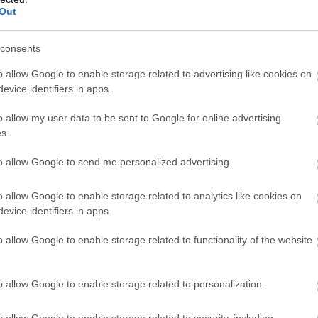
Out
consents
o allow Google to enable storage related to advertising like cookies on
evice identifiers in apps.
o allow my user data to be sent to Google for online advertising
s.
to allow Google to send me personalized advertising.
ς με τη συμμετοχή στους τελικούς του
ν πρόκριση στα προημιτελικά του Euro Cup, ο
o allow Google to enable storage related to analytics like cookies on
η.
evice identifiers in apps.
ήτρης Μάζης ανέφερε:
o allow Google to enable storage related to functionality of the website
o allow Google to enable storage related to personalization.
o allow Google to enable storage related to security, including