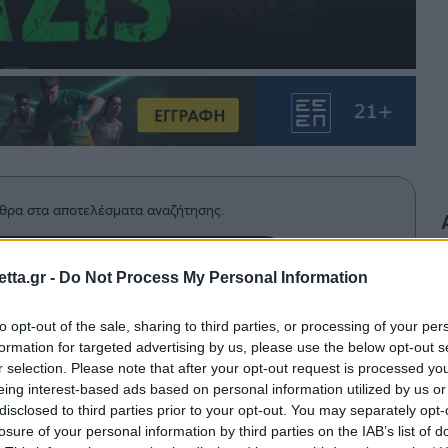
θρα στα αποτελέσματα αναζήτησης.
azzetta.gr στην Google
tta.gr -
Do Not Process My Personal Information
to opt-out of the sale, sharing to third parties, or processing of your per
formation for targeted advertising by us, please use the below opt-out s
 στον πάγκο του Παναθηναϊκού για
r selection. Please note that after your opt-out request is processed y
 League ανδρών.
eing interest-based ads based on personal information utilized by us or
disclosed to third parties prior to your opt-out. You may separately opt-
losure of your personal information by third parties on the IAB’s list of