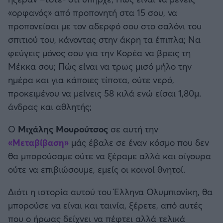
Η μητρότητα στον πάγκο
Δημήτρης Τσορμπατζόγλου
Συνεντεύξεις
«ορφανός» από προπονητή στα 15 σου, να
Άρης
Μεγάλη μου Αγάπη
προπονείσαι με τον αδερφό σου στο σαλόνι του
Μια Ιστορία από την Πόλη
σπιτιού του, κάνοντας στην άκρη τα έπιπλα; Να
Λεβαδειακός
φεύγεις μόνος σου για την Κορέα να βρεις τη
Μέκκα σου; Πώς είναι να τρως μισό μήλο την
ΟΦΗ
ημέρα και για κάποιες τίποτα, ούτε νερό,
προκειμένου να μείνεις 58 κιλά ενώ είσαι 1,80μ.
Βόλος
άνδρας και αθλητής;
Ατρόμητος Αθηνών
Ο
Μιχάλης Μουρούτσος
σε αυτή την
«Μεταβίβαση»
μάς έβαλε σε έναν κόσμο που δεν
Κηφισιά
θα μπορούσαμε ούτε να ξέραμε αλλά και σίγουρα
ούτε να επιβιώσουμε, εμείς οι κοινοί θνητοί.
Αστέρας Τρίπολης
Διότι η ιστορία αυτού του Έλληνα Ολυμπιονίκη, θα
Παναιτωλικός
μπορούσε να είναι και ταινία, ξέρετε, από αυτές
που ο ήρωας δείχνει να πέφτει αλλά τελικά