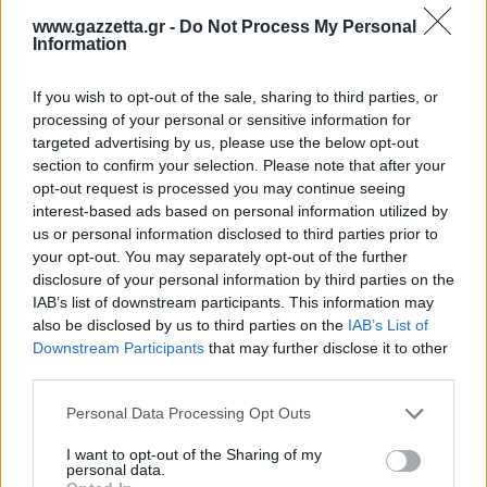
www.gazzetta.gr -
Do Not Process My Personal
Information
Για να προσθέσεις το σχόλιο
If you wish to opt-out of the sale, sharing to third parties, or
σου πρέπει να συνδεθείς
processing of your personal or sensitive information for
targeted advertising by us, please use the below opt-out
στο my gazzetta!
section to confirm your selection. Please note that after your
opt-out request is processed you may continue seeing
interest-based ads based on personal information utilized by
Εγγραφή
Σύνδεση
us or personal information disclosed to third parties prior to
your opt-out. You may separately opt-out of the further
disclosure of your personal information by third parties on the
IAB’s list of downstream participants. This information may
also be disclosed by us to third parties on the
IAB’s List of
Συνδέσου και κάνε το πρώτο σχόλιο...
Downstream Participants
that may further disclose it to other
third parties.
Please note that this website/app uses one or more Google
Personal Data Processing Opt Outs
services and may gather and store information including but
not limited to your visit or usage behaviour. You may click to
I want to opt-out of the Sharing of my
personal data.
BEST OF
INTERNET
grant or deny consent to Google and its third-party tags to