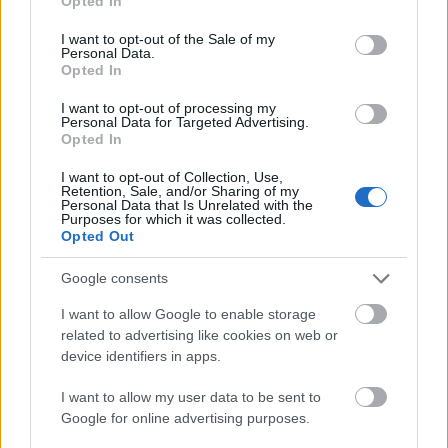
Opted In
use your data for below specified purposes in below Google
consent section.
I want to opt-out of the Sale of my
Personal Data.
Opted In
I want to opt-out of processing my
Personal Data for Targeted Advertising.
Opted In
I want to opt-out of Collection, Use,
Retention, Sale, and/or Sharing of my
Personal Data that Is Unrelated with the
Purposes for which it was collected.
Opted Out
Google consents
I want to allow Google to enable storage
related to advertising like cookies on web or
device identifiers in apps.
6 γραφικά χωριά των Κυκλάδων που αξίζει να
ανακαλύψετε
I want to allow my user data to be sent to
Google for online advertising purposes.
7 έξυπνα tips για να φτιάξετε γρήγορα τη βαλίτσα