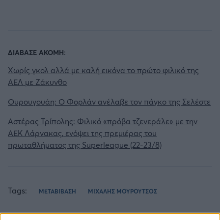
ΔΙΑΒΑΣΕ ΑΚΟΜΗ:
Χωρίς γκολ αλλά με καλή εικόνα το πρώτο φιλικό της
ΑΕΛ με Ζάκυνθο
Ουρουγουάη: Ο Φορλάν ανέλαβε τον πάγκο της Σελέστε
Αστέρας Τρίπολης: Φιλικό «πρόβα τζενεράλε» με την
ΑΕΚ Λάρνακας, ενόψει της πρεμιέρας του
πρωταθλήματος της Superleague (22-23/8)
Tags:
ΜΕΤΑΒΙΒΑΣΗ
ΜΙΧΑΛΗΣ ΜΟΥΡΟΥΤΣΟΣ