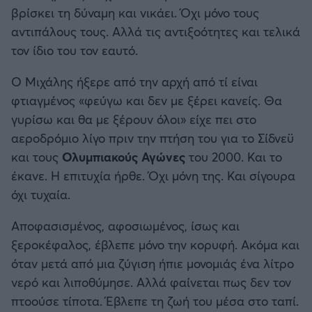
Καλαμάτα
βρίσκει τη δύναμη και νικάει. Όχι μόνο τους
αντιπάλους τους. Αλλά τις αντιξοότητες και τελικά
Ηρακλής
τον ίδιο του τον εαυτό.
Ο Μιχάλης ήξερε από την αρχή από τί είναι
Μπαρτσελόνα
φτιαγμένος «φεύγω και δεν με ξέρει κανείς. Θα
γυρίσω και θα με ξέρουν όλοι» είχε πει στο
Ρεάλ Μαδρίτης
αεροδρόμιο λίγο πριν την πτήση του για το Σίδνεϋ
και τους
Ολυμπιακούς Αγώνες
του 2000. Και το
Ατλέτικο Μαδρίτης
έκανε. Η επιτυχία ήρθε. Όχι μόνη της. Και σίγουρα
όχι τυχαία.
Μάντσεστερ Γιουνάιτεντ
Αποφασισμένος, αφοσιωμένος, ίσως και
Μάντσεστερ Σίτι
ξεροκέφαλος, έβλεπε μόνο την κορυφή. Ακόμα και
όταν μετά από μια ζύγιση ήπιε μονομιάς ένα λίτρο
Λίβερπουλ
νερό και λιποθύμησε. Αλλά φαίνεται πως δεν τον
πτοούσε τίποτα. Έβλεπε τη ζωή του μέσα στο ταπί.
Τσέλσι