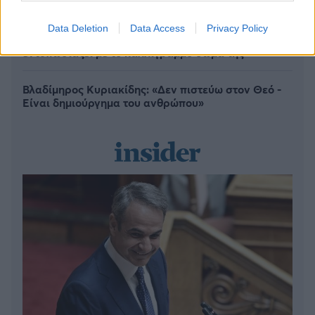
Έλληνες να απορούν
Data Deletion
Data Access
Privacy Policy
Αποστολία Ζώη: Ποζάρει στην παραλία και
εντυπωσιάζει με το καλλίγραμμο σώμα της
Βλαδίμηρος Κυριακίδης: «Δεν πιστεύω στον Θεό -
Είναι δημιούργημα του ανθρώπου»