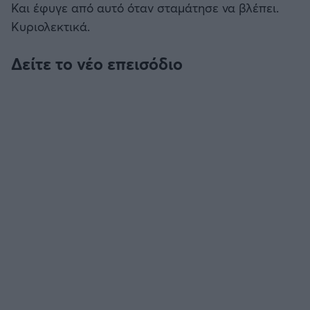
Και έφυγε από αυτό όταν σταμάτησε να βλέπει.
Κυριολεκτικά.
Άρσεναλ
Δείτε το νέο επεισόδιο
Γιουβέντους
Μίλαν
Ίντερ
Μπάγερν Μονάχου
Παρί Σεν Ζερμέν