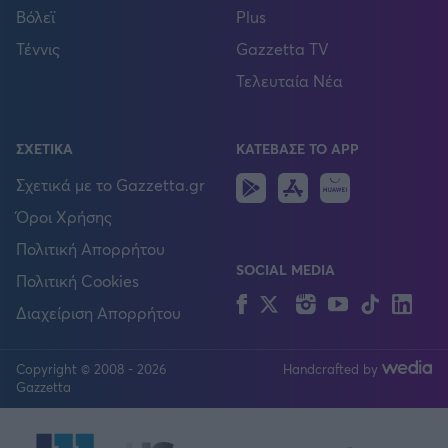
Βόλεϊ
Plus
Τέννις
Gazzetta TV
Τελευταία Νέα
ΣΧΕΤΙΚΑ
ΚΑΤΕΒΑΣΕ ΤΟ APP
Android
IOS
Huawei
Σχετικά με το Gazzetta.gr
Όροι Χρήσης
Πολιτική Απορρήτου
SOCIAL MEDIA
Πολιτική Cookies
Facebook
Twitter
Instagram
YouTube
TikTok
Lin
Διαχείριση Απορρήτου
Copyright © 2008 - 2026
Handcrafted by
FOLLOW US
Gazzetta