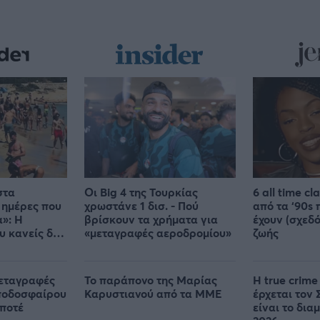
στα
Οι Big 4 της Τουρκίας
6 all time cl
 ημέρες που
χρωστάνε 1 δισ. - Πού
από τα ‘90s 
α»: Η
βρίσκουν τα χρήματα για
έχουν (σχεδό
υ κανείς δεν
«μεταγραφές αεροδρομίου»
ζωής
μεταγραφές
Το παράπονο της Μαρίας
Η true crime
 ποδοσφαίρου
Καρυστιανού από τα ΜΜΕ
έρχεται τον 
 ποτέ
είναι το δια