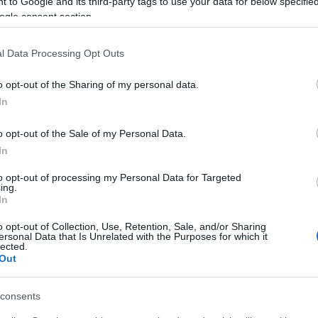
 to Google and its third-party tags to use your data for below specifi
ημειώθηκε τα ξημερώματα της Τετάρτης (8/7) στο
ogle consent section.
ό του
l Data Processing Opt Outs
ολογηθούν την Παρασκευή, ενώ σύμφωνα με τον
o opt-out of the Sharing of my personal data.
αν σκοπό να σκοτώσουν τον 20χρονο, αλλά να να
In
o opt-out of the Sale of my Personal Data.
In
to opt-out of processing my Personal Data for Targeted
ing.
In
o opt-out of Collection, Use, Retention, Sale, and/or Sharing
ersonal Data that Is Unrelated with the Purposes for which it
lected.
Out
consents