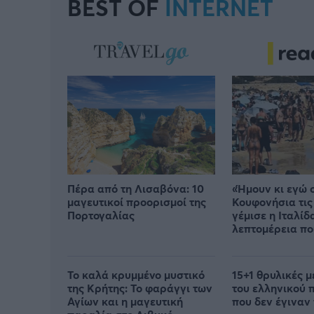
BEST OF
INTERNET
Πέρα από τη Λισαβόνα: 10
«Ήμουν κι εγώ 
μαγευτικοί προορισμοί της
Κουφονήσια τις
Πορτογαλίας
γέμισε η Ιταλίδ
λεπτομέρεια πο
ανέφερε
Το καλά κρυμμένο μυστικό
15+1 θρυλικές 
της Κρήτης: Το φαράγγι των
του ελληνικού
Αγίων και η μαγευτική
που δεν έγιναν