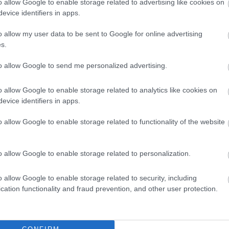
o allow Google to enable storage related to advertising like cookies on
evice identifiers in apps.
o allow my user data to be sent to Google for online advertising
s.
to allow Google to send me personalized advertising.
o allow Google to enable storage related to analytics like cookies on
evice identifiers in apps.
λά αποθέματα φυσικού αερίου από το 2011 απειλούν να
o allow Google to enable storage related to functionality of the website
ν μέσων έσπευσαν να βοηθήσουν εγκλωβισμένους στη
o allow Google to enable storage related to personalization.
Περιφερειακή Ενότητα
ως κάτι απέσπασε την προσοχή - Δεν ήταν μόνο η
o allow Google to enable storage related to security, including
cation functionality and fraud prevention, and other user protection.