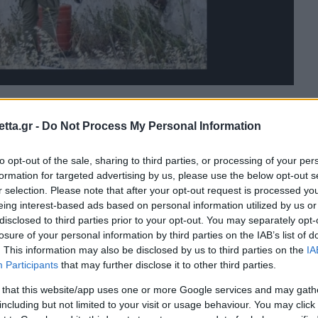
tta.gr -
Do Not Process My Personal Information
θρα στα αποτελέσματα αναζήτησης.
to opt-out of the sale, sharing to third parties, or processing of your per
azzetta.gr στην Google
formation for targeted advertising by us, please use the below opt-out s
r selection. Please note that after your opt-out request is processed y
eing interest-based ads based on personal information utilized by us or
disclosed to third parties prior to your opt-out. You may separately opt-
ου πυροβόλησαν 20χρονο, κατά τη
losure of your personal information by third parties on the IAB’s list of
. This information may also be disclosed by us to third parties on the
IA
ίωξη για απόπειρα ανθρωποκτονίας.
Participants
that may further disclose it to other third parties.
 that this website/app uses one or more Google services and may gath
 απόπειρα ανθρωποκτονίας με ενδεχόμενο δόλο σε
including but not limited to your visit or usage behaviour. You may click 
 αστυνομικούς που άνοιξαν πυρ σε βάρος