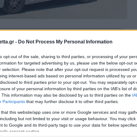
θρα στα αποτελέσματα αναζήτησης.
tta.gr -
Do Not Process My Personal Information
azzetta.gr στην Google
to opt-out of the sale, sharing to third parties, or processing of your per
formation for targeted advertising by us, please use the below opt-out s
r selection. Please note that after your opt-out request is processed y
eing interest-based ads based on personal information utilized by us or
ο διπλό φονικό στο Αίγιο, από τα
disclosed to third parties prior to your opt-out. You may separately opt-
losure of your personal information by third parties on the IAB’s list of
θεση δολοφονίας και αυτοχειρίας.
. This information may also be disclosed by us to third parties on the
IA
Participants
that may further disclose it to other third parties.
ην υπόθεση της διπλής δολοφονίας στο Αίγιο,
 that this website/app uses one or more Google services and may gath
η δολοφονίας και μετά αυτοχειρίας, τη στιγμή που
including but not limited to your visit or usage behaviour. You may click 
 to Google and its third-party tags to use your data for below specifi
αι βασικός κατηγορούμενος, έχει κριθεί
ogle consent section.