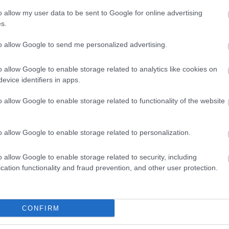
o allow my user data to be sent to Google for online advertising
s.
to allow Google to send me personalized advertising.
o allow Google to enable storage related to analytics like cookies on
evice identifiers in apps.
o allow Google to enable storage related to functionality of the website
ψεις της Baba Vanga για το 2026
ια... έναν μήνα - «Έχω εγώ τον τρόπο»
o allow Google to enable storage related to personalization.
ίρησης για να του επιτρέψει να ασελγήσει σε ανήλικη
o allow Google to enable storage related to security, including
cation functionality and fraud prevention, and other user protection.
CONFIRM
λιο σου πρέπει να συνδεθείς στο my gazzetta!