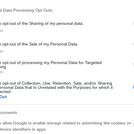
l Data Processing Opt Outs
μματά τους, στον Ιταλό σύντροφο καθώς η γυναίκα
ματα στην πλάτη αλλά και από καταθέσεις
o opt-out of the Sharing of my personal data.
ε οινόπνευμα.
In
o opt-out of the Sale of my Personal Data.
In
to opt-out of processing my Personal Data for Targeted
ing.
In
o opt-out of Collection, Use, Retention, Sale, and/or Sharing
ersonal Data that Is Unrelated with the Purposes for which it
lected.
Out
consents
o allow Google to enable storage related to advertising like cookies on
evice identifiers in apps.