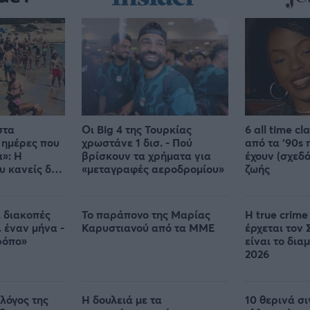
στα
Οι Big 4 της Τουρκίας
6 all time cl
 ημέρες που
χρωστάνε 1 δισ. - Πού
από τα ‘90s 
α»: Η
βρίσκουν τα χρήματα για
έχουν (σχεδό
υ κανείς δεν
«μεταγραφές αεροδρομίου»
ζωής
ι διακοπές
Το παράπονο της Μαρίας
Η true crime
. έναν μήνα -
Καρυστιανού από τα ΜΜΕ
έρχεται τον 
ρόπο»
είναι το δια
2026
λόγος της
Η δουλειά με τα
10 θερινά σι