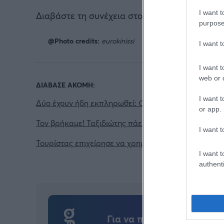
I want t
Διαβάστε τη συνέχεια στο
reader.gr
purpose
@Photo credits:
eurokinissi
I want 
I want t
web or d
ΔΙΑΒΑΣΕ ΑΚΟΜΗ:
I want t
Δύο έχουν ήδη εκπληρωθεί: Οι τρομακτικές προβλέ
or app.
Τον βρήκαμε! Ταξιδιώτης πάει διακοπές στην Πάρο γ
I want t
Τουρίστας επιχείρησε να χρηματίσει υπάλληλο επιχε
I want t
authenti
Για να προσθέσεις το σχό