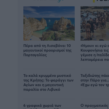
Πέρα από τη Λισαβόνα: 10
«Ήμουν κι εγώ 
μαγευτικοί προορισμοί της
Κουφονήσια τις
Πορτογαλίας
γέμισε η Ιταλίδ
λεπτομέρεια πο
ανέφερε
Το καλά κρυμμένο μυστικό
Ταξιδιώτης πάε
της Κρήτης: Το φαράγγι των
στην Πάρο για..
Αγίων και η μαγευτική
«Έχω εγώ τον τ
παραλία στο Λιβυκό
6 γραφικά χωριά των
Ο πραγματικός 