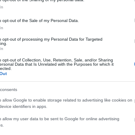
In
εις πεζών σε Ισπανία και Ιαπωνία και, σύμφωνα
 στοιχεία για τη λειτουργία του εγκεφάλου, ενώ
o opt-out of the Sale of my Personal Data.
ρων, μηχανική και αρχιτεκτονική.
In
to opt-out of processing my Personal Data for Targeted
ing.
In
o opt-out of Collection, Use, Retention, Sale, and/or Sharing
ersonal Data that Is Unrelated with the Purposes for which it
lected.
Out
consents
o allow Google to enable storage related to advertising like cookies on
evice identifiers in apps.
o allow my user data to be sent to Google for online advertising
s.