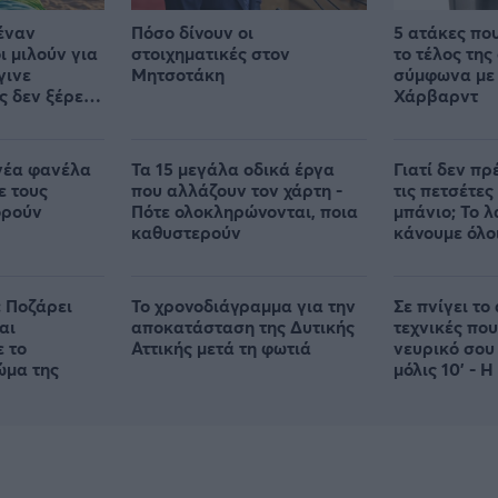
έναν
Πόσο δίνουν οι
5 ατάκες πο
ι μιλούν για
στοιχηματικές στον
το τέλος της
γινε
Μητσοτάκη
σύμφωνα με 
ς δεν ξέρει
Χάρβαρντ
θε
νέα φανέλα
Τα 15 μεγάλα οδικά έργα
Γιατί δεν πρ
ε τους
που αλλάζουν τον χάρτη -
τις πετσέτες
ορούν
Πότε ολοκληρώνονται, ποια
μπάνιο; Το 
καθυστερούν
κάνουμε όλο
 Ποζάρει
Το χρονοδιάγραμμα για την
Σε πνίγει το 
αι
αποκατάσταση της Δυτικής
τεχνικές που
ε το
Αττικής μετά τη φωτιά
νευρικό σου
ώμα της
μόλις 10' - Η
απλή