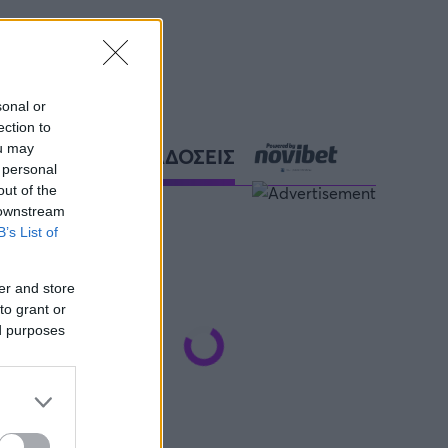
sonal or
ection to
ou may
ΑΘΛΗΤΙΚΕΣ ΜΕΤΑΔΟΣΕΙΣ
 personal
out of the
 downstream
B’s List of
er and store
to grant or
ed purposes