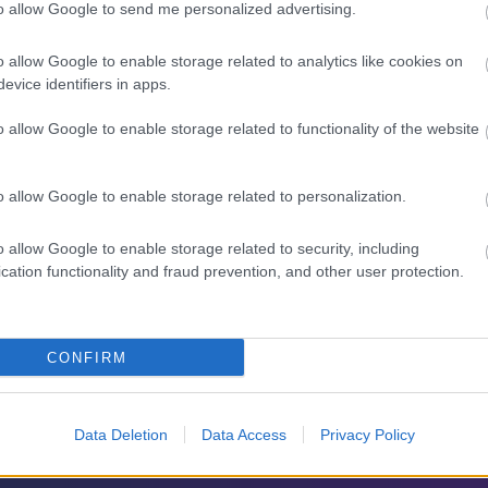
to allow Google to send me personalized advertising.
o allow Google to enable storage related to analytics like cookies on
evice identifiers in apps.
o allow Google to enable storage related to functionality of the website
ρια που αποκοιμήθηκε στον αέρα και έγινε viral
o allow Google to enable storage related to personalization.
 κρουαζιερόπλοιο για 15 χρόνια: «Το αποφάσισα σε 10
o allow Google to enable storage related to security, including
cation functionality and fraud prevention, and other user protection.
ν καταγραφεί: Τι παρατήρησαν οι επιστήμονες (vid)
CONFIRM
Data Deletion
Data Access
Privacy Policy
λιο σου πρέπει να συνδεθείς στο my gazzetta!