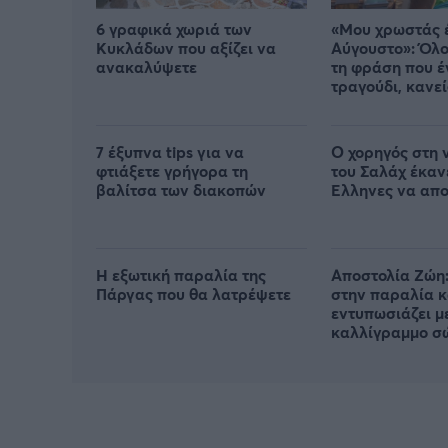
6 γραφικά χωριά των
«Μου χρωστάς 
Κυκλάδων που αξίζει να
Αύγουστο»: Όλο
ανακαλύψετε
τη φράση που έ
τραγούδι, κανεί
από πού προήλ
7 έξυπνα tips για να
Ο χορηγός στη 
φτιάξετε γρήγορα τη
του Σαλάχ έκαν
βαλίτσα των διακοπών
Έλληνες να απ
Η εξωτική παραλία της
Αποστολία Ζώη:
Πάργας που θα λατρέψετε
στην παραλία κ
εντυπωσιάζει μ
καλλίγραμμο σ