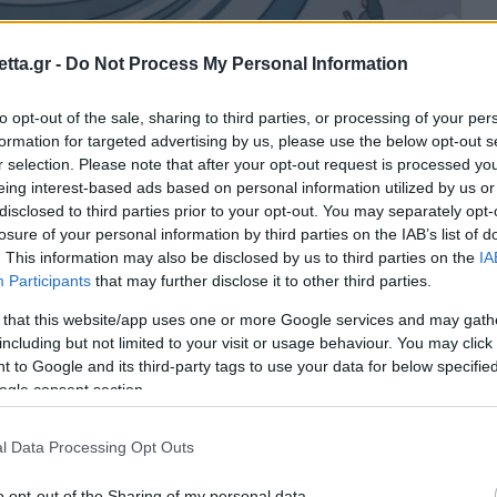
tta.gr -
Do Not Process My Personal Information
to opt-out of the sale, sharing to third parties, or processing of your per
formation for targeted advertising by us, please use the below opt-out s
r selection. Please note that after your opt-out request is processed y
eing interest-based ads based on personal information utilized by us or
θρα στα αποτελέσματα αναζήτησης.
disclosed to third parties prior to your opt-out. You may separately opt-
losure of your personal information by third parties on the IAB’s list of
. This information may also be disclosed by us to third parties on the
IA
azzetta.gr στην Google
Participants
that may further disclose it to other third parties.
 that this website/app uses one or more Google services and may gath
including but not limited to your visit or usage behaviour. You may click 
ημία...
 to Google and its third-party tags to use your data for below specifi
ogle consent section.
και το Πανεπιστήμιο του Τόκιο κατέγραψε ένα
l Data Processing Opt Outs
περισσότεροι άνθρωποι φαίνεται να στρίβουν κατά
 το συνειδητοποιούν.
o opt-out of the Sharing of my personal data.