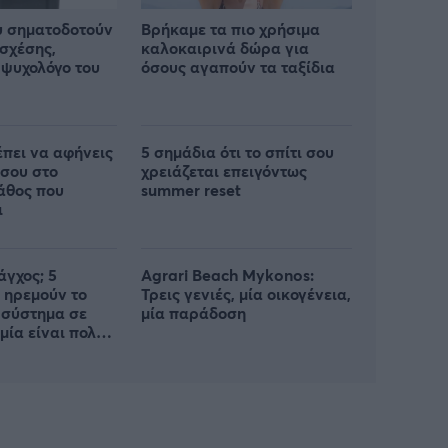
υ σηματοδοτούν
Βρήκαμε τα πιο χρήσιμα
 σχέσης,
καλοκαιρινά δώρα για
ψυχολόγο του
όσους αγαπούν τα ταξίδια
έπει να αφήνεις
5 σημάδια ότι το σπίτι σου
 σου στο
χρειάζεται επειγόντως
λάθος που
summer reset
ι
άγχος; 5
Agrari Beach Mykonos:
 ηρεμούν το
Τρεις γενιές, μία οικογένεια,
 σύστημα σε
μία παράδοση
 μία είναι πολύ