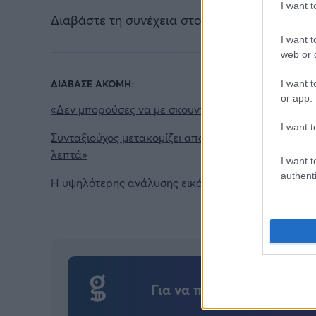
I want 
Διαβάστε τη συνέχεια στο
newsbomb.gr
I want t
web or d
ΔΙΑΒΑΣΕ ΑΚΟΜΗ:
I want t
or app.
«Δεν μπορούσες να με σκουντήξεις;»: Η παρουσιάστ
I want t
Συνταξιούχος μετακομίζει από τον οίκο ευγηρίας σε
λεπτά»
I want t
authenti
Η υψηλότερης ανάλυσης εικόνες του Ήλιου που έχου
Για να προσθέσεις το σχό