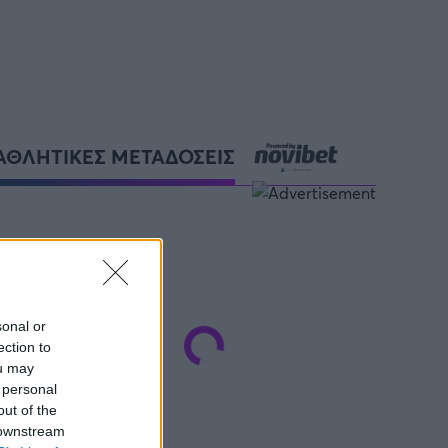
ΑΘΛΗΤΙΚΕΣ ΜΕΤΑΔΟΣΕΙΣ
sonal or
ection to
ou may
 personal
out of the
 downstream