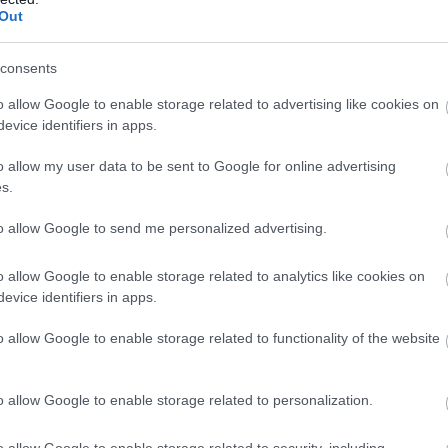
Out
consents
αι εφικτό, καθώς η Τουρκία εξακολουθεί να
o allow Google to enable storage related to advertising like cookies on
evice identifiers in apps.
-400, γεγονός που ενεργοποιεί τις προβλέψεις
o allow my user data to be sent to Google for online advertising
s.
Α»
to allow Google to send me personalized advertising.
ρυθμίζεται από συγκεκριμένες διατάξεις του
o allow Google to enable storage related to analytics like cookies on
 καθώς και από τον νόμο κυρώσεων CAATSA, οι
evice identifiers in apps.
ιξίας για την επανένταξη της Τουρκίας στο
o allow Google to enable storage related to functionality of the website
o allow Google to enable storage related to personalization.
o allow Google to enable storage related to security, including