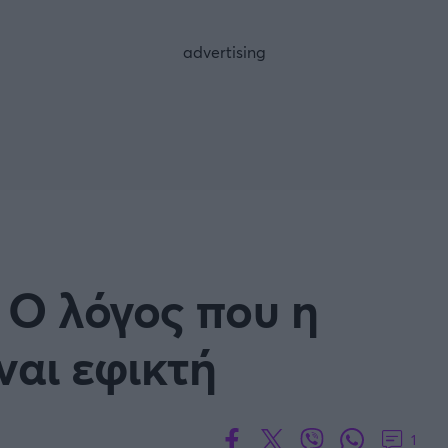
FOLLOW US
: Ο λόγος που η
ναι εφικτή
1