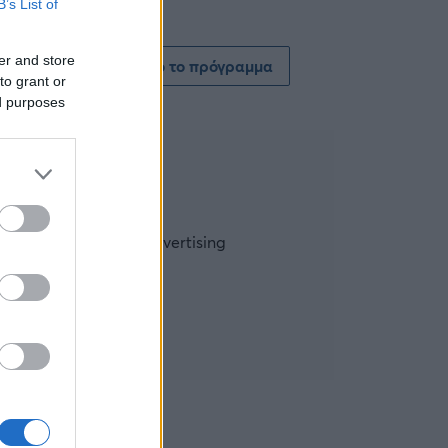
B’s List of
er and store
Δείτε όλο το πρόγραμμα
to grant or
ed purposes