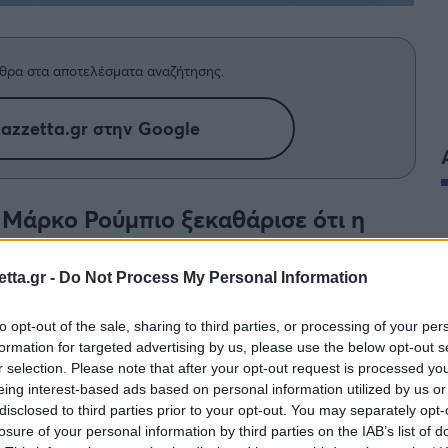
θρα στα αποτελέσματα αναζήτησης.
azzetta.gr στην Google
Μάρκο Ρούμπιο ξεκαθάρισε ότι η
πει την επιστροφή της Τουρκίας στο
tta.gr -
Do Not Process My Personal Information
400.
to opt-out of the sale, sharing to third parties, or processing of your per
formation for targeted advertising by us, please use the below opt-out s
r selection. Please note that after your opt-out request is processed y
eing interest-based ads based on personal information utilized by us or
disclosed to third parties prior to your opt-out. You may separately opt-
losure of your personal information by third parties on the IAB’s list of