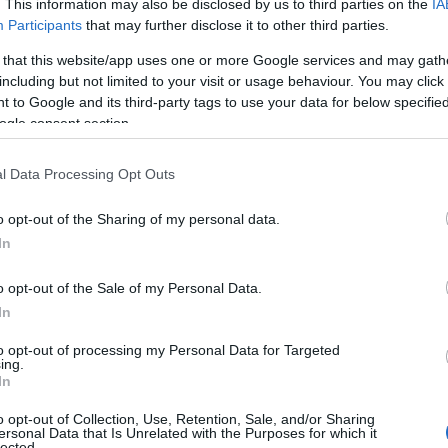
. This information may also be disclosed by us to third parties on the
IA
του προγράμματος των μαχητικών F-35 έστειλε ο
Participants
that may further disclose it to other third parties.
, επικαλούμενος το ισχύον νομικό πλαίσιο της
 that this website/app uses one or more Google services and may gath
including but not limited to your visit or usage behaviour. You may click 
 to Google and its third-party tags to use your data for below specifi
πή Διεθνών Υποθέσεων της Βουλής των
ogle consent section.
για το ενδεχόμενο επανένταξης της Άγκυρας στο
Αμερικανού πρέσβη στην Τουρκία.
l Data Processing Opt Outs
o opt-out of the Sharing of my personal data.
In
o opt-out of the Sale of my Personal Data.
In
to opt-out of processing my Personal Data for Targeted
ing.
In
o opt-out of Collection, Use, Retention, Sale, and/or Sharing
ersonal Data that Is Unrelated with the Purposes for which it
lected.