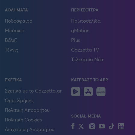
ΑΘΛΗΜΑΤΑ
ΠΕΡΙΣΣΟΤΕΡΑ
Ποδόσφαιρο
Πρωτοσέλιδα
Μπάσκετ
gMotion
Βόλεϊ
Plus
Τέννις
Gazzetta TV
Τελευταία Νέα
ΣΧΕΤΙΚΑ
ΚΑΤΕΒΑΣΕ ΤΟ APP
Android
IOS
Huawei
Σχετικά με το Gazzetta.gr
Όροι Χρήσης
Πολιτική Απορρήτου
SOCIAL MEDIA
Πολιτική Cookies
Facebook
Twitter
Instagram
YouTube
TikTok
Lin
Διαχείριση Απορρήτου