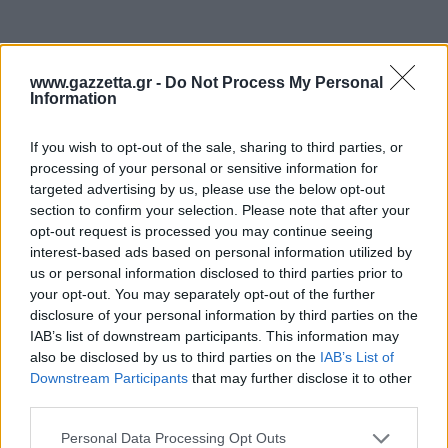
www.gazzetta.gr -
Do Not Process My Personal
Information
If you wish to opt-out of the sale, sharing to third parties, or
processing of your personal or sensitive information for
targeted advertising by us, please use the below opt-out
section to confirm your selection. Please note that after your
opt-out request is processed you may continue seeing
interest-based ads based on personal information utilized by
Οι ύφαλοι από στρείδια δεν είναι απλώς σωροί
us or personal information disclosed to third parties prior to
από κοχύλια. Λειτουργούν ως φυσικά καταφύγια
your opt-out. You may separately opt-out of the further
disclosure of your personal information by third parties on the
για μικρούς οργανισμούς, ψάρια και άλλα είδη,
IAB’s list of downstream participants. This information may
ενώ βοηθούν και στη βελτίωση της ποιότητας του
also be disclosed by us to third parties on the
IAB’s List of
νερού. Παράλληλα, σε παράκτιες περιοχές που
Downstream Participants
that may further disclose it to other
third parties.
πιέζονται από διάβρωση, ρύπανση και κλιματική
αλλαγή, μπορούν να λειτουργήσουν σαν μικρές
Please note that this website/app uses one or more Google
Personal Data Processing Opt Outs