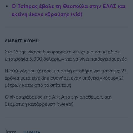
Ο Τσίπρας έβαλε τη Θεοπούλα στην ΕΛΑΣ και
εκείνη έκανε «θραύση» (vid)
ΔΙΑΒΑΣΕ ΑΚΟΜΗ:
Στα 16 της νίκησε δύο φορές τη λευχαιμία και κέρδισε
υποτροφία 5.000 δολαρίων για να γίνει παιδοχειρουργός
Η σύζυγός του ζήτησε μια απλή αποθήκη για πατάτες: 23
χρόνια μετά είχε δημιουργήσει έναν υπόγειο «κόσμο» 21
μέτρων κάτω από το σπίτι τους
Ο «Νοστράδαμος της AI»: Από την αποθέωση, στη
θεαματική κατάρρευση (tweets)
Tags:
ΘΑΛΑΣΣΑ