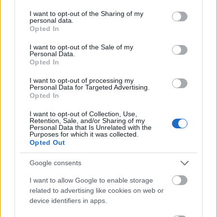
services and may gather and store information including but
φυσικές άμυνες.
not limited to your visit or usage behaviour. You may click to
I want to opt-out of the Sharing of my
personal data.
grant or deny consent to Google and its third-party tags to
Το εντυπωσιακό στην περίπτωση της Kenney είναι
Opted In
use your data for below specified purposes in below Google
η κλίμακα. Αυτό που ξεκίνησε ως μικρή δράση
consent section.
I want to opt-out of the Sale of my
έγινε εβδομαδιαία επιχείρηση με διαδρομές
Personal Data.
Opted In
συλλογής, καθαρισμό κάδων, αποθήκευση και
επιστημονική παρακολούθηση. Τα social media
I want to opt-out of processing my
Personal Data for Targeted Advertising.
βοήθησαν να γίνει γνωστή η εικόνα: σωροί από
Opted In
όστρακα που κάποτε θεωρούνταν άχρηστα, τώρα
I want to opt-out of Collection, Use,
περιμένουν να επιστρέψουν στη θάλασσα.
Retention, Sale, and/or Sharing of my
Personal Data that Is Unrelated with the
Purposes for which it was collected.
Opted Out
Google consents
I want to allow Google to enable storage
related to advertising like cookies on web or
device identifiers in apps.