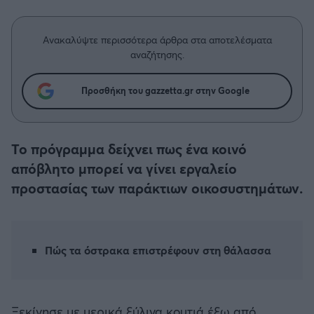
Η μητρότητα στον πάγκο
Δημήτρης Τσορμπατζόγλου
Συνεντεύξεις
Άρης
Μεγάλη μου Αγάπη
Ανακαλύψτε περισσότερα άρθρα στα αποτελέσματα
Μια Ιστορία από την Πόλη
αναζήτησης.
Λεβαδειακός
Προσθήκη του gazzetta.gr στην Google
ΟΦΗ
Βόλος
Το πρόγραμμα δείχνει πως ένα κοινό
απόβλητο μπορεί να γίνει εργαλείο
Ατρόμητος Αθηνών
προστασίας των παράκτιων οικοσυστημάτων.
Κηφισιά
Αστέρας Τρίπολης
Πώς τα όστρακα επιστρέφουν στη θάλασσα
Παναιτωλικός
Ξεκίνησε με μερικά ξύλινα κουτιά έξω από