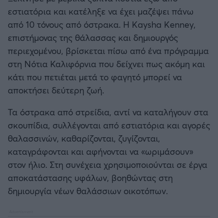
Καλαμάτα
εστιατόρια και κατέληξε να έχει μαζέψει πάνω
από 10 τόνους από όστρακα. Η Kaysha Kenney,
Ηρακλής
επιστήμονας της θάλασσας και δημιουργός
περιεχομένου, βρίσκεται πίσω από ένα πρόγραμμα
Μπαρτσελόνα
στη Νότια Καλιφόρνια που δείχνει πως ακόμη και
κάτι που πετιέται μετά το φαγητό μπορεί να
Ρεάλ Μαδρίτης
αποκτήσει δεύτερη ζωή.
Τα όστρακα από στρείδια, αντί να καταλήγουν στα
Ατλέτικο Μαδρίτης
σκουπίδια, συλλέγονται από εστιατόρια και αγορές
θαλασσινών, καθαρίζονται, ζυγίζονται,
Μάντσεστερ Γιουνάιτεντ
καταγράφονται και αφήνονται να «ωριμάσουν»
στον ήλιο. Στη συνέχεια χρησιμοποιούνται σε έργα
Μάντσεστερ Σίτι
αποκατάστασης υφάλων, βοηθώντας στη
δημιουργία νέων θαλάσσιων οικοτόπων.
Λίβερπουλ
Τσέλσι