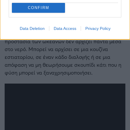
CONFIRM
Data Deletion
Data Access
Privacy Policy
Η ιστορία δείχνει κάτι απλό αλλά σημαντικό. Η
προστασία των ωκεανών δεν αρχίζει πάντα μέσα
στο νερό. Μπορεί να αρχίσει σε μια κουζίνα
εστιατορίου, σε έναν κάδο διαλογής ή σε μια
απόφαση να μη θεωρήσουμε σκουπίδι κάτι που η
φύση μπορεί να ξαναχρησιμοποιήσει.