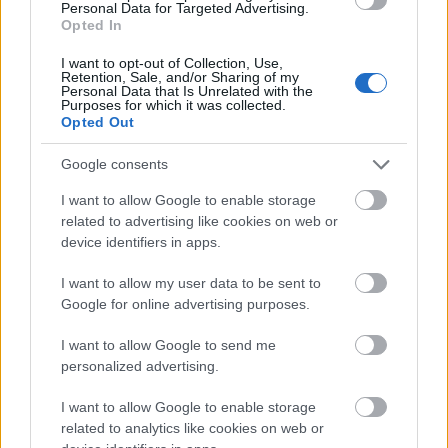
Personal Data for Targeted Advertising.
συνεχίζονται δυναμικά τον Ιούνιο, με νέες στάσεις,
Opted In
περισσότερη μουσική και ακόμη περισσότερες
Άρσεναλ
I want to opt-out of Collection, Use,
ιστορίες που θα ειπωθούν… μέσα από τραγούδια.
Retention, Sale, and/or Sharing of my
Personal Data that Is Unrelated with the
Γιουβέντους
Purposes for which it was collected.
Μείνετε συντονισμένοι
Opted Out
στο Instagram του
Ματαρέλλη
για να μάθετε πότε
Μίλαν
Google consents
και πού θα γίνουν οι επόμενες «Παραγγελιές».
I want to allow Google to enable storage
Ίντερ
related to advertising like cookies on web or
device identifiers in apps.
ΔΙΑΒΑΣΕ ΑΚΟΜΗ:
Μπάγερν Μονάχου
I want to allow my user data to be sent to
Η χώρα στην οποία βρίσκεται το καλύτερο μέρος για να
Google for online advertising purposes.
Παρί Σεν Ζερμέν
μετακομίσεις όταν πάρεις σύνταξη
I want to allow Google to send me
Ironman Αγάπης: Μια διαδρομή σε σχήμα καρδιάς για τη
personalized advertising.
συμπερίληψη
I want to allow Google to enable storage
Καλοκαίρι γεμάτο δράση και χαμόγελα για τα παιδιά με
related to analytics like cookies on web or