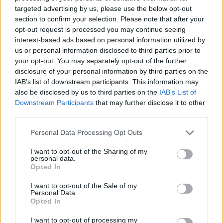
τραγουδιών.
Καλαμάτα
targeted advertising by us, please use the below opt-out
section to confirm your selection. Please note that after your
Μαζί με το τραγούδι, μπορούν να στείλουν και το
opt-out request is processed you may continue seeing
Ηρακλής
δικό τους μήνυμα, το οποίο διαβάζεται από τη
interest-based ads based on personal information utilized by
us or personal information disclosed to third parties prior to
μπάντα πάνω στη σκηνή, κάνοντας τη στιγμή
Μπαρτσελόνα
your opt-out. You may separately opt-out of the further
ακόμη πιο προσωπική & απρόβλεπτη.
disclosure of your personal information by third parties on the
IAB’s list of downstream participants. This information may
Ρεάλ Μαδρίτης
Από τραπέζι σε τραπέζι, οι «Παραγγελιές» γίνονται
also be disclosed by us to third parties on the
IAB’s List of
αφορμή για γέλια, τσουγκρίσματα και νέες
Downstream Participants
that may further disclose it to other
third parties.
Ατλέτικο Μαδρίτης
γνωριμίες - κάθε βραδιά και διαφορετικό
soundtrack.
Please note that this website/app uses one or more Google
Personal Data Processing Opt Outs
Μάντσεστερ Γιουνάιτεντ
services and may gather and store information including but
Και επειδή το παιχνίδι συνεχίζεται και εκτός
not limited to your visit or usage behaviour. You may click to
I want to opt-out of the Sharing of my
σκηνής, όσες παρέες ανεβάζουν Instagram Story
personal data.
grant or deny consent to Google and its third-party tags to
Opted In
Μάντσεστερ Σίτι
κάνοντας tag το Ούζο Ματαρέλλη, τις κερνάμε
use your data for below specified purposes in below Google
consent section.
ένα δεύτερο καραφάκι Ματαρέλλη!
I want to opt-out of the Sale of my
Personal Data.
Λίβερπουλ
Opted In
Οι πρώτες μουσικές βραδιές πραγματοποιήθηκαν
ήδη με μεγάλη επιτυχία και οι «Παραγγελιές»
I want to opt-out of processing my
Τσέλσι