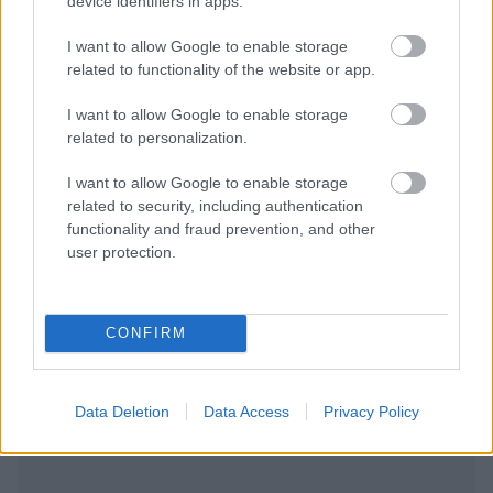
device identifiers in apps.
αναπηρίες από τον Σύλλογο ΙΩΝΑΣ
I want to allow Google to enable storage
related to functionality of the website or app.
Tags:
ΔΕΛΤΙΟ ΤΥΠΟΥ
I want to allow Google to enable storage
related to personalization.
I want to allow Google to enable storage
related to security, including authentication
functionality and fraud prevention, and other
user protection.
Για να προσθέσεις το σχόλιο
σου πρέπει να συνδεθείς
στο my gazzetta!
CONFIRM
Εγγραφή
Σύνδεση
Data Deletion
Data Access
Privacy Policy