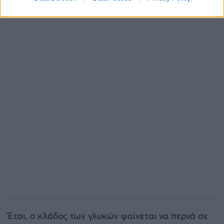
Έτσι, ο κλάδος των γλυκών φαίνεται να περνά σε