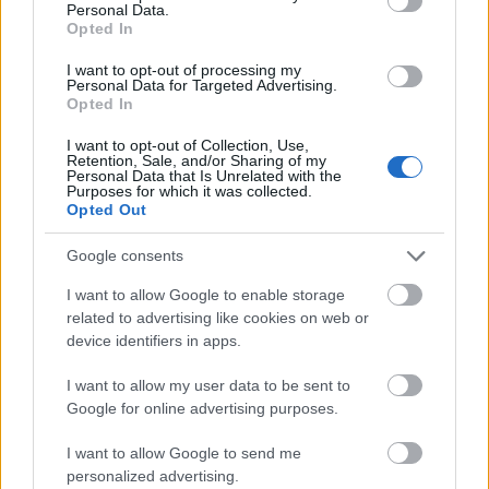
Personal Data.
Opted In
I want to opt-out of processing my
Personal Data for Targeted Advertising.
Opted In
I want to opt-out of Collection, Use,
Retention, Sale, and/or Sharing of my
Personal Data that Is Unrelated with the
Purposes for which it was collected.
Opted Out
Google consents
Παράλληλα, οικονομικά δεδομένα δείχνουν ότι τα
I want to allow Google to enable storage
μεγαλύτερα ποσοστά κατανάλωσης προέρχονται
related to advertising like cookies on web or
device identifiers in apps.
πλέον από ενήλικες, με σημαντικό μέρος των
πωλήσεων να αφορά καταναλωτές που ζουν μόνοι
I want to allow my user data to be sent to
και διαθέτουν μεγαλύτερη αγοραστική ευχέρεια.
Google for online advertising purposes.
Σε αντίθεση με τα παιδιά, που περιορίζονται σε
I want to allow Google to send me
μικρές αγορές, οι ενήλικες ξοδεύουν συχνότερα
personalized advertising.