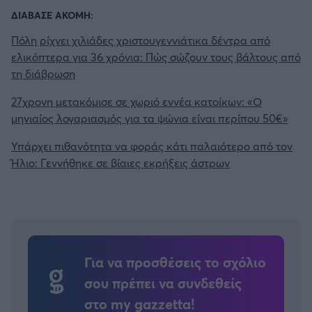
ΔΙΑΒΑΣΕ ΑΚΟΜΗ:
Πόλη ρίχνει χιλιάδες χριστουγεννιάτικα δέντρα από
ελικόπτερα για 36 χρόνια: Πώς σώζουν τους βάλτους από
τη διάβρωση
27χρονη μετακόμισε σε χωριό εννέα κατοίκων: «Ο
μηνιαίος λογαριασμός για τα ψώνια είναι περίπου 50€»
Υπάρχει πιθανότητα να φοράς κάτι παλαιότερο από τον
Ήλιο: Γεννήθηκε σε βίαιες εκρήξεις άστρων
Για να προσθέσεις το σχόλιο
σου πρέπει να συνδεθείς
στο my gazzetta!