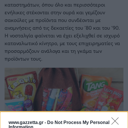
καταστημάτων, όπου όλο και περισσότεροι
ενήλικες στέκονται στην ουρά και γεμίζουν
σακούλες με προϊόντα που συνδέονται με
αναμνήσεις από τις δεκαετίες του '80 και του '90.
Η νοσταλγία φαίνεται να έχει εξελιχθεί σε ισχυρό
καταναλωτικό κίνητρο, με τους επιχειρηματίες να
προσαρμόζουν ανάλογα και τη γκάμα των
προϊόντων τους.
www.gazzetta.gr -
Do Not Process My Personal
Information