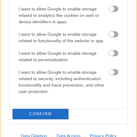
μεγαλύτερα ποσά, ενισχύοντας τον τζίρο των
καταστημάτων.
I want to allow Google to enable storage
related to analytics like cookies on web or
device identifiers in apps.
Η αλλαγή αυτή έχει οδηγήσει πολλές επιχειρήσεις
να επανασχεδιάσουν το χαρτοφυλάκιο προϊόντων
I want to allow Google to enable storage
τους, εντάσσοντας επιλογές που απευθύνονται σε
related to functionality of the website or app.
πιο «ώριμο» κοινό, όπως premium σοκολάτες,
I want to allow Google to enable storage
διεθνείς γεύσεις αλλά και προϊόντα χωρίς ζάχαρη
related to personalization.
ή vegan ως εναλλακτικές.
I want to allow Google to enable storage
related to security, including authentication
functionality and fraud prevention, and other
user protection.
CONFIRM
Data Deletion
Data Access
Privacy Policy