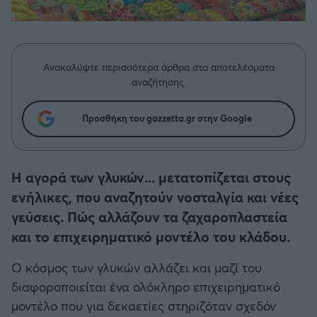
Η μητρότητα στον πάγκο
Δημήτρης Τσορμπατζόγλου
Συνεντεύξεις
Άρης
Μεγάλη μου Αγάπη
Μια Ιστορία από την Πόλη
Λεβαδειακός
Ανακαλύψτε περισσότερα άρθρα στα αποτελέσματα
αναζήτησης.
ΟΦΗ
Προσθήκη του gazzetta.gr στην Google
Βόλος
Ατρόμητος Αθηνών
Η αγορά των γλυκών... μετατοπίζεται στους
ενήλικες, που αναζητούν νοσταλγία και νέες
Κηφισιά
γεύσεις. Πώς αλλάζουν τα ζαχαροπλαστεία
και το επιχειρηματικό μοντέλο του κλάδου.
Αστέρας Τρίπολης
Ο κόσμος των γλυκών αλλάζει και μαζί του
διαφοροποιείται ένα ολόκληρο επιχειρηματικό
Παναιτωλικός
μοντέλο που για δεκαετίες στηριζόταν σχεδόν