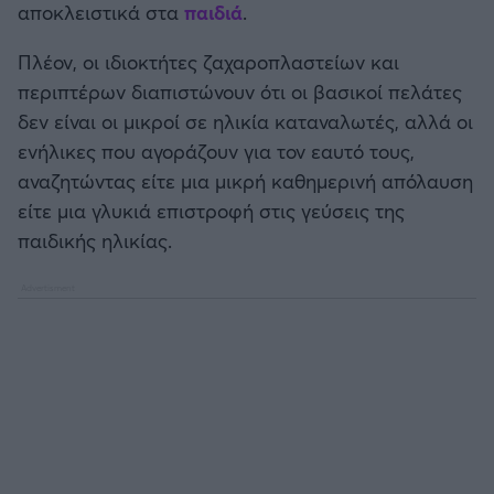
αποκλειστικά στα
παιδιά
.
Καλαμάτα
Πλέον, οι ιδιοκτήτες ζαχαροπλαστείων και
Ηρακλής
περιπτέρων διαπιστώνουν ότι οι βασικοί πελάτες
δεν είναι οι μικροί σε ηλικία καταναλωτές, αλλά οι
Μπαρτσελόνα
ενήλικες που αγοράζουν για τον εαυτό τους,
αναζητώντας είτε μια μικρή καθημερινή απόλαυση
Ρεάλ Μαδρίτης
είτε μια γλυκιά επιστροφή στις γεύσεις της
παιδικής ηλικίας.
Ατλέτικο Μαδρίτης
Μάντσεστερ Γιουνάιτεντ
Μάντσεστερ Σίτι
Λίβερπουλ
Τσέλσι