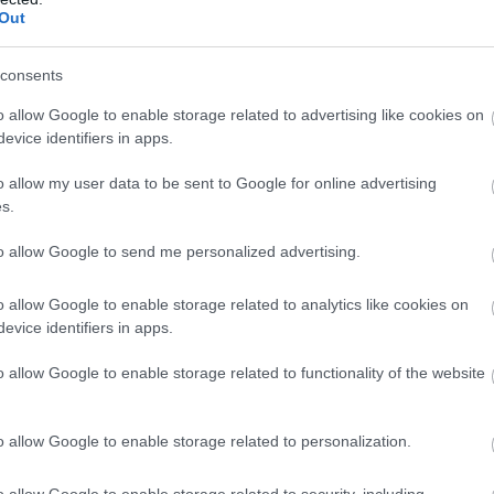
Out
ς και της φαντασίας, παρουσιάζοντας κατασκευές
consents
ονικής φαντασίας.
o allow Google to enable storage related to advertising like cookies on
evice identifiers in apps.
 concept, συνεχίζουν να επηρεάζουν τον τρόπο με
αματίζονται τις πόλεις του μέλλοντος.
o allow my user data to be sent to Google for online advertising
s.
to allow Google to send me personalized advertising.
o allow Google to enable storage related to analytics like cookies on
evice identifiers in apps.
o allow Google to enable storage related to functionality of the website
o allow Google to enable storage related to personalization.
o allow Google to enable storage related to security, including