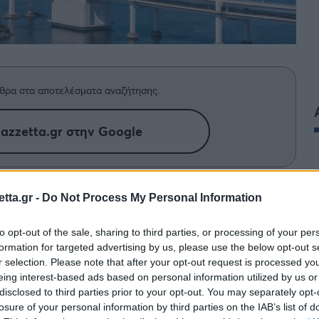
θρα στα αποτελέσματα αναζήτησης.
azzetta.gr στην Google
ουριστικό Sky City 1000 και το
tta.gr -
Do Not Process My Personal Information
ίες κατασκευές που αλλάζουν για πάντα
to opt-out of the sale, sharing to third parties, or processing of your per
formation for targeted advertising by us, please use the below opt-out s
r selection. Please note that after your opt-out request is processed y
eing interest-based ads based on personal information utilized by us or
όδοξα σχέδια του Sky City 1000, του Jeddah Tower
disclosed to third parties prior to your opt-out. You may separately opt-
ιαίες αυτές κατασκευές αποδεικνύουν ότι η
losure of your personal information by third parties on the IAB’s list of