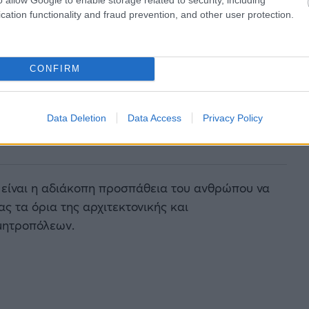
cation functionality and fraud prevention, and other user protection.
CONFIRM
Data Deletion
Data Access
Privacy Policy
είναι η αδιάκοπη προσπάθεια του ανθρώπου να
ς τα όρια της αρχιτεκτονικής και
μητροπόλεων.