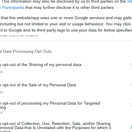
 ουρανό...
. This information may also be disclosed by us to third parties on the
IA
Participants
that may further disclose it to other third parties.
uctures» δεν σχεδιάστηκαν απλώς για να σπάνε
 that this website/app uses one or more Google services and may gath
ούν να λειτουργήσουν ως... κάθετες πόλεις,
including but not limited to your visit or usage behaviour. You may click 
 συνδυάζοντας κατοικίες, γραφεία, μεταφορές και
 to Google and its third-party tags to use your data for below specifi
ogle consent section.
ικό σύμπλεγμα.
l Data Processing Opt Outs
o opt-out of the Sharing of my personal data.
In
o opt-out of the Sale of my Personal Data.
In
to opt-out of processing my Personal Data for Targeted
ing.
In
o opt-out of Collection, Use, Retention, Sale, and/or Sharing
ersonal Data that Is Unrelated with the Purposes for which it
lected.